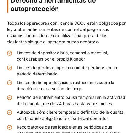
Derecho a herramientas de
autoprotección
Todos los operadores con licencia DGOJ están obligados por
ley a ofrecer herramientas de control del juego a sus
usuarios. Tienes derecho a utilizar cualquiera de las
siguientes sin que el operador pueda negártelo:
Límites de depósito: diario, semanal o mensual,
configurables por el propio jugador
Límites de pérdida: tope máximo de pérdidas en un
período determinado
Límites de tiempo de sesión: restricciones sobre la
duración de cada sesión de juego
Período de enfriamiento: pausa temporal en la actividad
de la cuenta, desde 24 horas hasta varios meses
Autoexclusión: cierre temporal o definitivo de la cuenta,
con bloqueo obligatorio por parte del operador
Recordatorios de realidad: alertas periódicas que