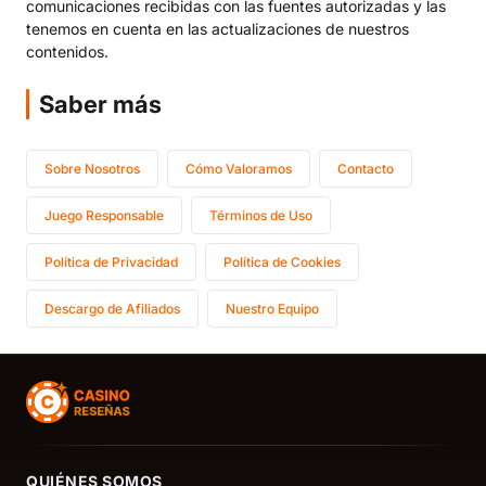
comunicaciones recibidas con las fuentes autorizadas y las
tenemos en cuenta en las actualizaciones de nuestros
contenidos.
Saber más
Sobre Nosotros
Cómo Valoramos
Contacto
Juego Responsable
Términos de Uso
Política de Privacidad
Política de Cookies
Descargo de Afiliados
Nuestro Equipo
QUIÉNES SOMOS