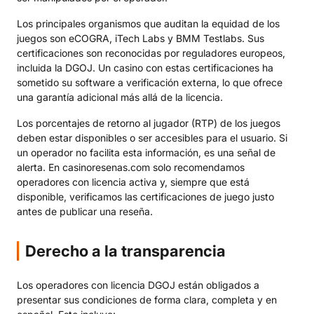
Los principales organismos que auditan la equidad de los
juegos son eCOGRA, iTech Labs y BMM Testlabs. Sus
certificaciones son reconocidas por reguladores europeos,
incluida la DGOJ. Un casino con estas certificaciones ha
sometido su software a verificación externa, lo que ofrece
una garantía adicional más allá de la licencia.
Los porcentajes de retorno al jugador (RTP) de los juegos
deben estar disponibles o ser accesibles para el usuario. Si
un operador no facilita esta información, es una señal de
alerta. En casinoresenas.com solo recomendamos
operadores con licencia activa y, siempre que está
disponible, verificamos las certificaciones de juego justo
antes de publicar una reseña.
Derecho a la transparencia
Los operadores con licencia DGOJ están obligados a
presentar sus condiciones de forma clara, completa y en