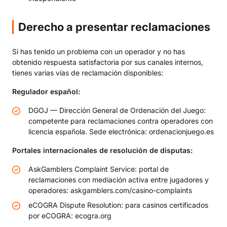
Derecho a presentar reclamaciones
Si has tenido un problema con un operador y no has
obtenido respuesta satisfactoria por sus canales internos,
tienes varias vías de reclamación disponibles:
Regulador español:
DGOJ — Dirección General de Ordenación del Juego:
competente para reclamaciones contra operadores con
licencia española. Sede electrónica: ordenacionjuego.es
Portales internacionales de resolución de disputas:
AskGamblers Complaint Service: portal de
reclamaciones con mediación activa entre jugadores y
operadores: askgamblers.com/casino-complaints
eCOGRA Dispute Resolution: para casinos certificados
por eCOGRA: ecogra.org