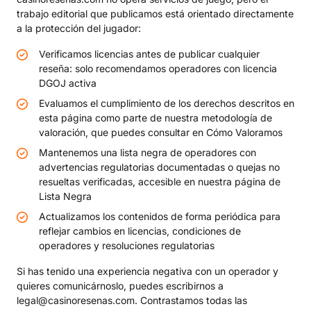
trabajo editorial que publicamos está orientado directamente
a la protección del jugador:
Verificamos licencias antes de publicar cualquier
reseña: solo recomendamos operadores con licencia
DGOJ activa
Evaluamos el cumplimiento de los derechos descritos en
esta página como parte de nuestra metodología de
valoración, que puedes consultar en Cómo Valoramos
Mantenemos una lista negra de operadores con
advertencias regulatorias documentadas o quejas no
resueltas verificadas, accesible en nuestra página de
Lista Negra
Actualizamos los contenidos de forma periódica para
reflejar cambios en licencias, condiciones de
operadores y resoluciones regulatorias
Si has tenido una experiencia negativa con un operador y
quieres comunicárnoslo, puedes escribirnos a
legal@casinoresenas.com
. Contrastamos todas las