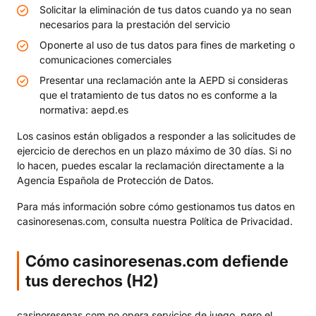
Solicitar la eliminación de tus datos cuando ya no sean
necesarios para la prestación del servicio
Oponerte al uso de tus datos para fines de marketing o
comunicaciones comerciales
Presentar una reclamación ante la AEPD si consideras
que el tratamiento de tus datos no es conforme a la
normativa: aepd.es
Los casinos están obligados a responder a las solicitudes de
ejercicio de derechos en un plazo máximo de 30 días. Si no
lo hacen, puedes escalar la reclamación directamente a la
Agencia Española de Protección de Datos.
Para más información sobre cómo gestionamos tus datos en
casinoresenas.com, consulta nuestra Política de Privacidad.
Cómo casinoresenas.com defiende
tus derechos (H2)
casinoresenas.com no opera servicios de juego, pero el