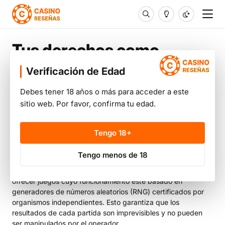
Tus derechos como
jugador en casinos online
Verificación de Edad
en España
Debes tener 18 años o más para acceder a este
sitio web. Por favor, confirma tu edad.
Casino Reseñas
/
Derechos de los Jugadores
Tengo 18+
Derecho al juego justo
Tengo menos de 18
Cualquier operador con licencia de la DGOJ está obligado a
ofrecer juegos cuyo funcionamiento esté basado en
generadores de números aleatorios (RNG) certificados por
organismos independientes. Esto garantiza que los
resultados de cada partida son imprevisibles y no pueden
ser manipulados por el operador.