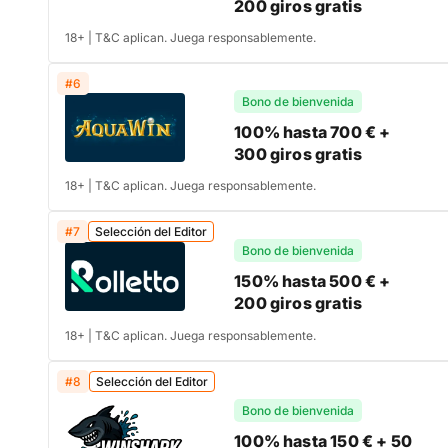
200 giros gratis
18+ | T&C aplican. Juega responsablemente.
#6
Bono de bienvenida
100% hasta 700 € +
300 giros gratis
18+ | T&C aplican. Juega responsablemente.
#7
Selección del Editor
Bono de bienvenida
150% hasta 500 € +
200 giros gratis
18+ | T&C aplican. Juega responsablemente.
#8
Selección del Editor
Bono de bienvenida
100% hasta 150 € + 50