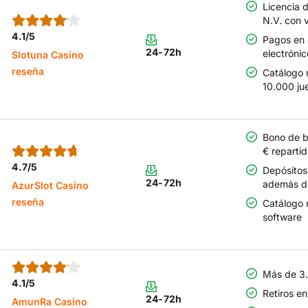
Licencia 
N.V. con 
4.1/5
Pagos en 
24-72h
electróni
Slotuna Casino
reseña
Catálogo 
10.000 ju
Bono de b
€ repartid
4.7/5
Depósitos
24-72h
además de
AzurSlot Casino
reseña
Catálogo 
software
Más de 3.
4.1/5
Retiros e
24-72h
AmunRa Casino