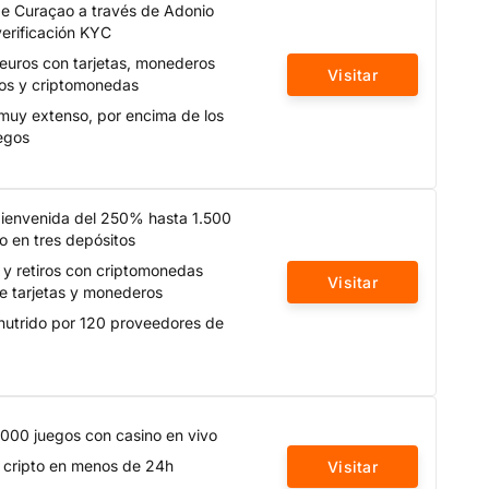
de Curaçao a través de Adonio
verificación KYC
euros con tarjetas, monederos
Visitar
cos y criptomonedas
muy extenso, por encima de los
egos
ienvenida del 250% hasta 1.500
o en tres depósitos
 y retiros con criptomonedas
Visitar
 tarjetas y monederos
nutrido por 120 proveedores de
000 juegos con casino en vivo
n cripto en menos de 24h
Visitar