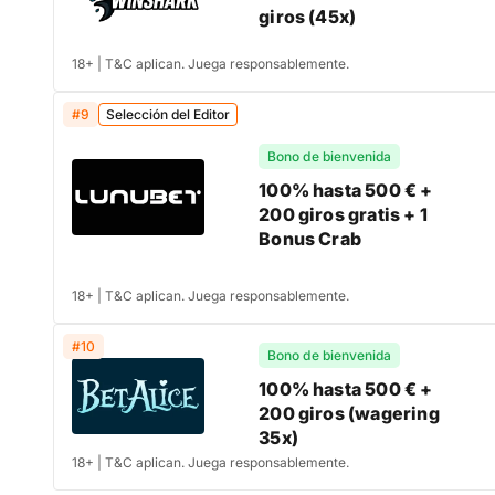
giros (45x)
18+ | T&C aplican. Juega responsablemente.
#9
Selección del Editor
Bono de bienvenida
100% hasta 500 € +
200 giros gratis + 1
Bonus Crab
18+ | T&C aplican. Juega responsablemente.
#10
Bono de bienvenida
100% hasta 500 € +
200 giros (wagering
35x)
18+ | T&C aplican. Juega responsablemente.