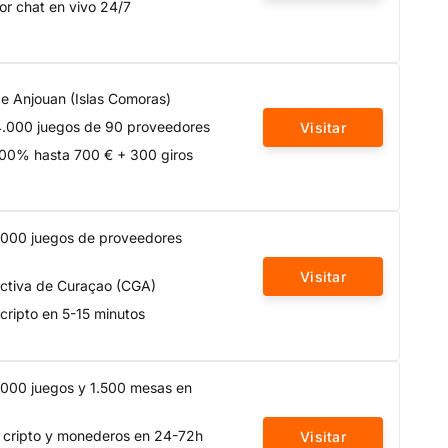
or chat en vivo 24/7
de Anjouan (Islas Comoras)
.000 juegos de 90 proveedores
Visitar
00% hasta 700 € + 300 giros
.000 juegos de proveedores
Visitar
activa de Curaçao (CGA)
 cripto en 5-15 minutos
000 juegos y 1.500 mesas en
n cripto y monederos en 24-72h
Visitar