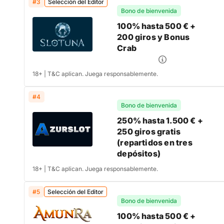
#3
Selección del Editor
Bono de bienvenida
100% hasta 500 € +
200 giros y Bonus
Crab
18+ | T&C aplican. Juega responsablemente.
#4
Bono de bienvenida
250% hasta 1.500 € +
250 giros gratis
(repartidos en tres
depósitos)
18+ | T&C aplican. Juega responsablemente.
#5
Selección del Editor
Bono de bienvenida
100% hasta 500 € +