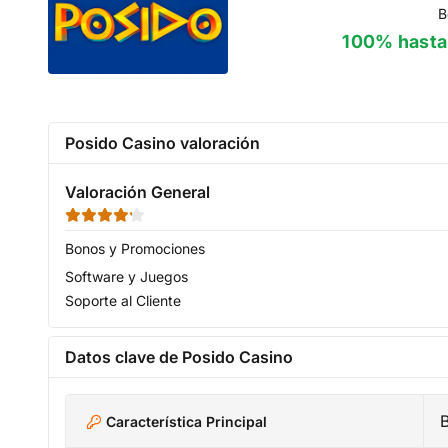
B
100% hasta 
Posido Casino valoración
Valoración General
Bonos y Promociones
Software y Juegos
Soporte al Cliente
Datos clave de Posido Casino
Característica Principal