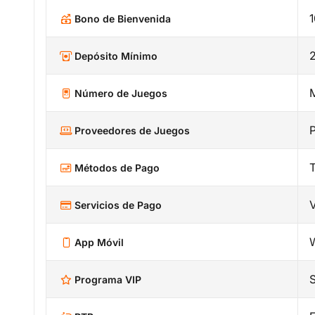
1
Bono de Bienvenida
Depósito Mínimo
Número de Juegos
P
Proveedores de Juegos
T
Métodos de Pago
V
Servicios de Pago
W
App Móvil
S
Programa VIP