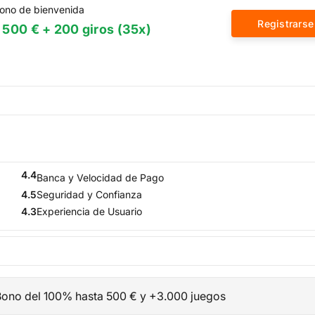
ono de bienvenida
Registrarse
500 € + 200 giros (35x)
4.4
Banca y Velocidad de Pago
4.5
Seguridad y Confianza
4.3
Experiencia de Usuario
Bono del 100% hasta 500 € y +3.000 juegos