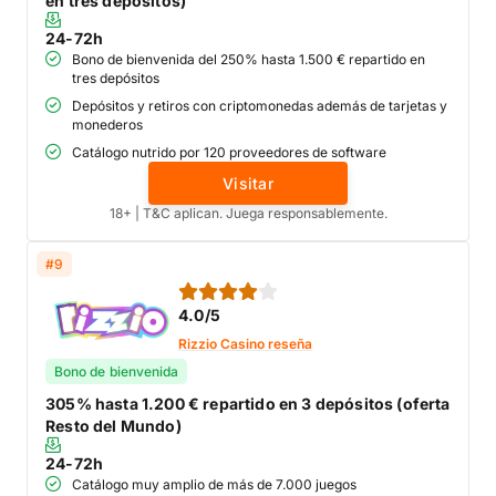
en tres depósitos)
24-72h
Bono de bienvenida del 250% hasta 1.500 € repartido en
tres depósitos
Depósitos y retiros con criptomonedas además de tarjetas y
monederos
Catálogo nutrido por 120 proveedores de software
Visitar
18+ | T&C aplican. Juega responsablemente.
#9
4.0/5
Rizzio Casino reseña
Bono de bienvenida
305% hasta 1.200 € repartido en 3 depósitos (oferta
Resto del Mundo)
24-72h
Catálogo muy amplio de más de 7.000 juegos