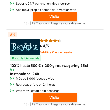
Soporte 24/7 por chat en vivo y correo
App móvil propia además de la versión web
Visitar
18+ | T&C aplican. Juega responsablemente.
#10
4.4/5
BetAlice Casino reseña
Bono de bienvenida
100% hasta 500 € + 200 giros (wagering 35x)
Instantáneo-24h
Más de 8.000 juegos y vivo
Retiradas cripto en 24 horas
Web móvil estable sin descarga
Visitar
18+ | T&C aplican. Juega responsablemente.