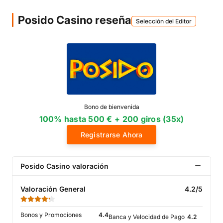
Posido Casino reseña
Selección del Editor
Bono de bienvenida
100% hasta 500 € + 200 giros (35x)
Registrarse Ahora
Posido Casino valoración
Valoración General
4.2/5
Bonos y Promociones
4.4
Banca y Velocidad de Pago
4.2