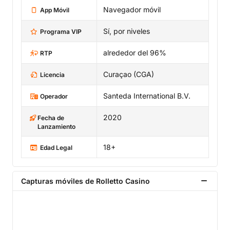
Navegador móvil
App Móvil
Sí, por niveles
Programa VIP
alrededor del 96%
RTP
Curaçao (CGA)
Licencia
Santeda International B.V.
Operador
2020
Fecha de
Lanzamiento
18+
Edad Legal
Capturas móviles de Rolletto Casino