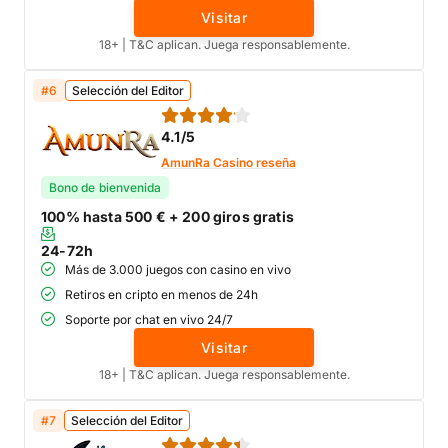
Visitar
18+ | T&C aplican. Juega responsablemente.
#6
Selección del Editor
4.1/5
AmunRa Casino reseña
Bono de bienvenida
100% hasta 500 € + 200 giros gratis
24-72h
Más de 3.000 juegos con casino en vivo
Retiros en cripto en menos de 24h
Soporte por chat en vivo 24/7
Visitar
18+ | T&C aplican. Juega responsablemente.
#7
Selección del Editor