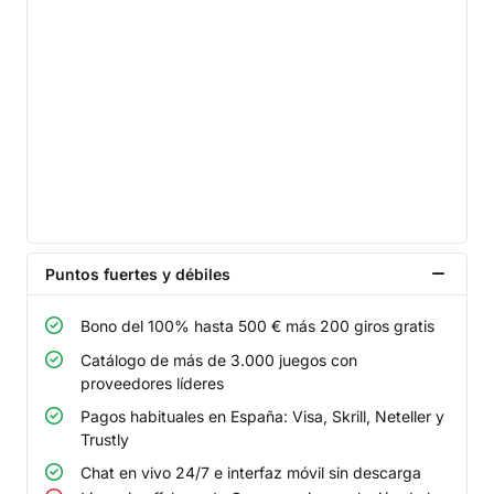
Puntos fuertes y débiles
Bono del 100% hasta 500 € más 200 giros gratis
Catálogo de más de 3.000 juegos con
proveedores líderes
Pagos habituales en España: Visa, Skrill, Neteller y
Trustly
Chat en vivo 24/7 e interfaz móvil sin descarga