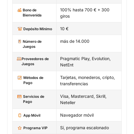
100% hasta 700 € + 300
Bono de
Bienvenida
giros
10 €
Depósito Mínimo
más de 14.000
Número de
Juegos
Pragmatic Play, Evolution,
Proveedores de
Juegos
NetEnt
Tarjetas, monederos, cripto,
Métodos de
Pago
transferencias
Visa, Mastercard, Skrill,
Servicios de
Pago
Neteller
Navegador móvil
App Móvil
Sí, programa escalonado
Programa VIP