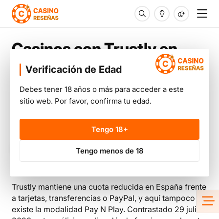
Casinos con Trustly en
España
Verificación de Edad
Debes tener 18 años o más para acceder a este
Casino Reseñas
/
Metodos pago casino online España
/
Casinos
sitio web. Por favor, confirma tu edad.
con Trustly en España
Tengo 18+
Escrito por:
Alejandro Fiore
,
Experto en Pagos, Banca y
Cumplimiento Financiero
|
Verificado por:
Laura Ibáñez
Montero
,
Analista de Bonos, Promociones y
Tengo menos de 18
Experiencia de Usuario
Última actualización julio 29, 2026, 18:56
Trustly mantiene una cuota reducida en España frente
a tarjetas, transferencias o PayPal, y aquí tampoco
existe la modalidad Pay N Play. Contrastado 29 julio