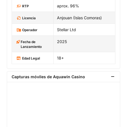
aprox. 96%
RTP
Anjouan (Islas Comoras)
Licencia
Stellar Ltd
Operador
2025
Fecha de
Lanzamiento
18+
Edad Legal
Capturas móviles de Aquawin Casino