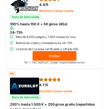
4.4/5
Winshark Casino reseña
Bono de bienvenida
100% hasta 150 € + 50 giros (45x)
24-72h
Más de 6.000 juegos y 1.500 mesas en vivo
Retiros en cripto y monederos en 24-72h
Licencia de Curazao verificable y cifrado SSL
Visitar
18+ | T&C aplican. Juega responsablemente.
#8
4.7/5
AzurSlot Casino reseña
Bono de bienvenida
250% hasta 1.500 € + 250 giros gratis (repartidos