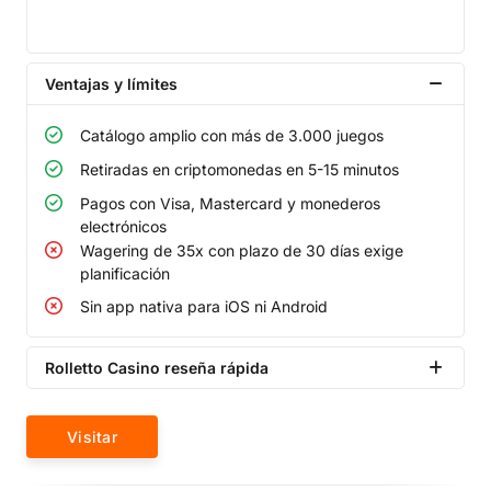
Ventajas y límites
Catálogo amplio con más de 3.000 juegos
Retiradas en criptomonedas en 5-15 minutos
Pagos con Visa, Mastercard y monederos
electrónicos
Wagering de 35x con plazo de 30 días exige
planificación
Sin app nativa para iOS ni Android
Rolletto Casino reseña rápida
Visitar