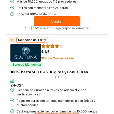
Más de 10.500 juegos de 116 proveedores
Retiros con monederos en 24 horas
Bono del 100% hasta 500 €
Visitar
18+ | T&C aplican. Juega responsablemente.
#5
Selección del Editor
4.1/5
Slotuna Casino reseña
Bono de bienvenida
100% hasta 500 € + 200 giros y Bonus Crab
24-72h
Licencia de Curaçao a través de Adonio N.V. con
verificación KYC
Pagos en euros con tarjetas, monederos electrónicos y
criptomonedas
Catálogo muy extenso, por encima de los 10.000 juegos