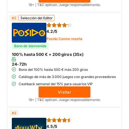
18+ | T&C aplican. Juega responsablemente.
#2
Selección del Editor
4.2/5
Posido Casino reseña
Bono de bienvenida
100% hasta 500 € + 200 giros (35x)
24-72h
Bono del 100% hasta 500 € más 200 giros
Catálogo de más de 3.000 juegos con grandes proveedores
Cashback semanal del 15% para usuarios VIP
Visitar
18+ | T&C aplican. Juega responsablemente.
#3
4.5/5