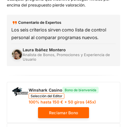
encima del presupuesto pierde valoración.
Comentario de Expertos
Los seis criterios sirven como lista de control
personal al comparar programas nuevos.
Laura Ibáñez Montero
Analista de Bonos, Promociones y Experiencia de
Usuario
Winshark Casino
Bono de bienvenida
Selección del Editor
100% hasta 150 € + 50 giros (45x)
Reclamar Bono