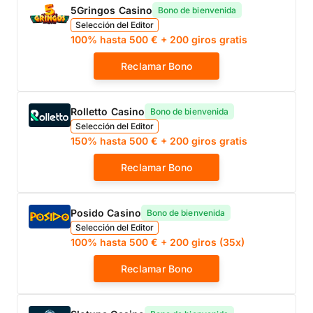
5Gringos Casino
Bono de bienvenida
Selección del Editor
100% hasta 500 € + 200 giros gratis
Reclamar Bono
Rolletto Casino
Bono de bienvenida
Selección del Editor
150% hasta 500 € + 200 giros gratis
Reclamar Bono
Posido Casino
Bono de bienvenida
Selección del Editor
100% hasta 500 € + 200 giros (35x)
Reclamar Bono