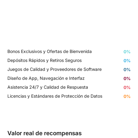
Bonos Exclusivos y Ofertas de Bienvenida
0%
Depósitos Rápidos y Retiros Seguros
0%
Juegos de Calidad y Proveedores de Software
0%
Diseño de App, Navegación e Interfaz
0%
Asistencia 24/7 y Calidad de Respuesta
0%
Licencias y Estándares de Protección de Datos
0%
Valor real de recompensas