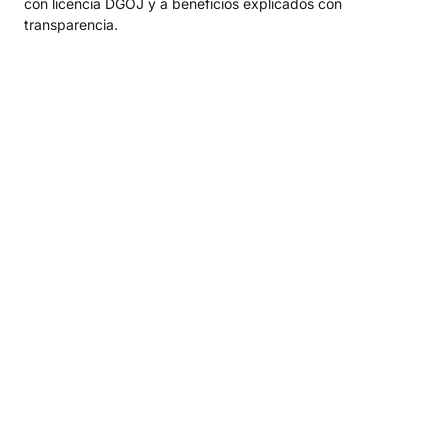
con licencia DGOJ y a beneficios explicados con
transparencia.