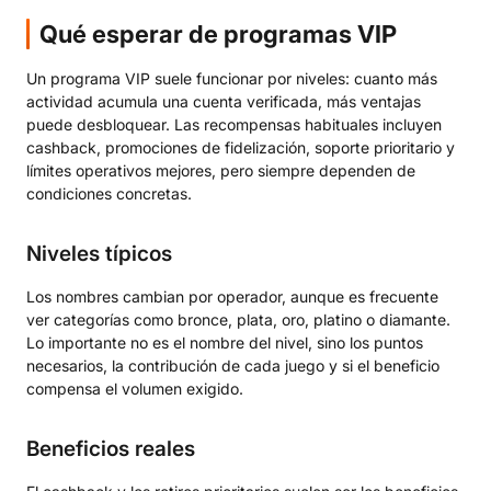
Qué esperar de programas VIP
Un programa VIP suele funcionar por niveles: cuanto más
actividad acumula una cuenta verificada, más ventajas
puede desbloquear. Las recompensas habituales incluyen
cashback, promociones de fidelización, soporte prioritario y
límites operativos mejores, pero siempre dependen de
condiciones concretas.
Niveles típicos
Los nombres cambian por operador, aunque es frecuente
ver categorías como bronce, plata, oro, platino o diamante.
Lo importante no es el nombre del nivel, sino los puntos
necesarios, la contribución de cada juego y si el beneficio
compensa el volumen exigido.
Beneficios reales