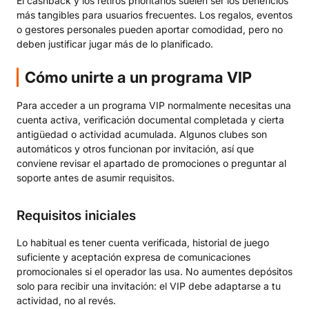
El cashback y los retiros prioritarios suelen ser los beneficios
más tangibles para usuarios frecuentes. Los regalos, eventos
o gestores personales pueden aportar comodidad, pero no
deben justificar jugar más de lo planificado.
Cómo unirte a un programa VIP
Para acceder a un programa VIP normalmente necesitas una
cuenta activa, verificación documental completada y cierta
antigüedad o actividad acumulada. Algunos clubes son
automáticos y otros funcionan por invitación, así que
conviene revisar el apartado de promociones o preguntar al
soporte antes de asumir requisitos.
Requisitos iniciales
Lo habitual es tener cuenta verificada, historial de juego
suficiente y aceptación expresa de comunicaciones
promocionales si el operador las usa. No aumentes depósitos
solo para recibir una invitación: el VIP debe adaptarse a tu
actividad, no al revés.