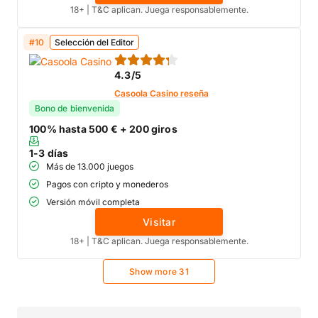
18+ | T&C aplican. Juega responsablemente.
#10
Selección del Editor
4.3/5
Casoola Casino reseña
Bono de bienvenida
100% hasta 500 € + 200 giros
1-3 días
Más de 13.000 juegos
Pagos con cripto y monederos
Versión móvil completa
Visitar
18+ | T&C aplican. Juega responsablemente.
Show more 31