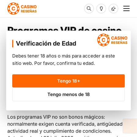
Programas VIP de casino
online en España
Verificación de Edad
Debes tener 18 años o más para acceder a este
Casino Reseñas
/
Bonos casino online España
/
Programas VIP
sitio web. Por favor, confirma tu edad.
de casino online en España
Tengo 18+
Escrito por:
Laura Ibáñez Montero
,
Analista de Bonos,
Promociones y Experiencia de Usuario
|
Verificado por:
Carlos Mendoza Ruiz
,
Analista Senior de Plataformas y
Tengo menos de 18
Regulación
Última actualización julio 25, 2026, 20:56
Los programas VIP no son bonos mágicos:
normalmente exigen cuenta verificada, antigüedad,
actividad real y cumplimiento de condiciones.