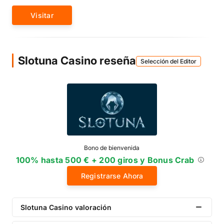
Visitar
Slotuna Casino reseña
Selección del Editor
Bono de bienvenida
100% hasta 500 € + 200 giros y Bonus Crab
Registrarse Ahora
Slotuna Casino valoración