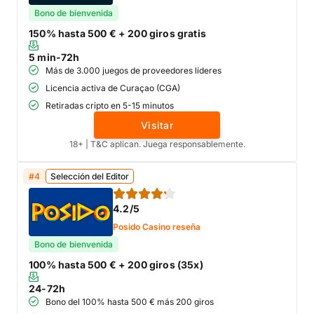
Bono de bienvenida
150% hasta 500 € + 200 giros gratis
5 min-72h
Más de 3.000 juegos de proveedores líderes
Licencia activa de Curaçao (CGA)
Retiradas cripto en 5-15 minutos
Visitar
18+ | T&C aplican. Juega responsablemente.
#4
Selección del Editor
4.2/5
Posido Casino reseña
Bono de bienvenida
100% hasta 500 € + 200 giros (35x)
24-72h
Bono del 100% hasta 500 € más 200 giros