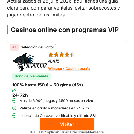
Actualizados el 25 julio 2026, aquí tienes una guía
clara para comparar ventajas, evitar sobrecostes y
jugar dentro de tus límites.
Casinos online con programas VIP
#1
Selección del Editor
4.4/5
Winshark Casino reseña
Bono de bienvenida
100% hasta 150 € + 50 giros (45x)
24-72h
Más de 6.000 juegos y 1.500 mesas en vivo
Retiros en cripto y monederos en 24-72h
Licencia de Curazao verificable y cifrado SSL
Visitar
18+ | T&C aplican. Juega responsablemente.