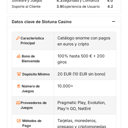
Software y Juegos
4.3
Seguridad y Confianza
4.0
Soporte al Cliente
3.9
Experiencia de Usuario
4.2
Datos clave de Slotuna Casino
Catálogo enorme con pagos
Característica
Principal
en euros y cripto
100% hasta 500 € + 200
Bono de
Bienvenida
giros
20 EUR (10 EUR sin bono)
Depósito Mínimo
10.000+
Número de
Juegos
Pragmatic Play, Evolution,
Proveedores de
Juegos
Play’n GO, NetEnt
Tarjetas, monederos,
Métodos de
Pago
prepago y criptomonedas