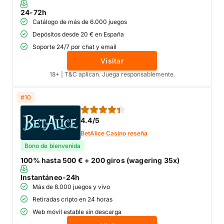
24-72h
Catálogo de más de 6.000 juegos
Depósitos desde 20 € en España
Soporte 24/7 por chat y email
Visitar
18+ | T&C aplican. Juega responsablemente.
#10
4.4/5
BetAlice Casino reseña
Bono de bienvenida
100% hasta 500 € + 200 giros (wagering 35x)
Instantáneo-24h
Más de 8.000 juegos y vivo
Retiradas cripto en 24 horas
Web móvil estable sin descarga