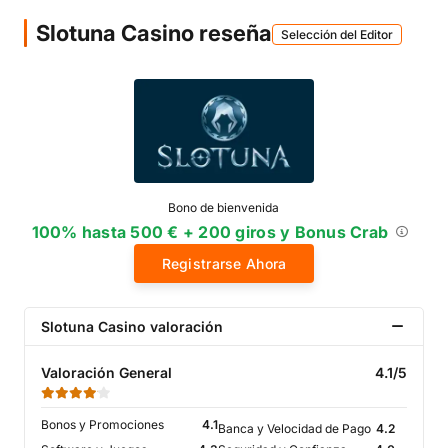
Slotuna Casino reseña
Selección del Editor
Bono de bienvenida
100% hasta 500 € + 200 giros y Bonus Crab
Registrarse Ahora
Slotuna Casino valoración
Valoración General
4.1/5
Bonos y Promociones
4.1
Banca y Velocidad de Pago
4.2