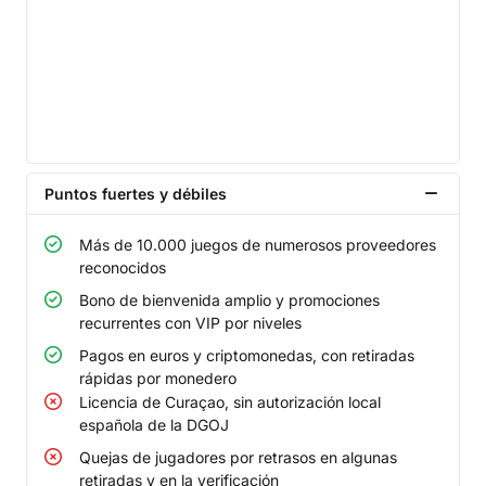
Puntos fuertes y débiles
Más de 10.000 juegos de numerosos proveedores
reconocidos
Bono de bienvenida amplio y promociones
recurrentes con VIP por niveles
Pagos en euros y criptomonedas, con retiradas
rápidas por monedero
Licencia de Curaçao, sin autorización local
española de la DGOJ
Quejas de jugadores por retrasos en algunas
retiradas y en la verificación