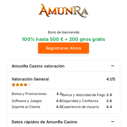
Bono de bienvenida
100% hasta 500 € + 200 giros gratis
Registrarse Ahora
AmunRa Casino valoración
Valoración General
4.1/5
Bonos y Promociones
4.2
Banca y Velocidad de Pago
3.9
Software y Juegos
4.6
Seguridad y Confianza
3.6
Soporte al Cliente
4.0
Experiencia de Usuario
4.4
Datos rápidos de AmunRa Casino