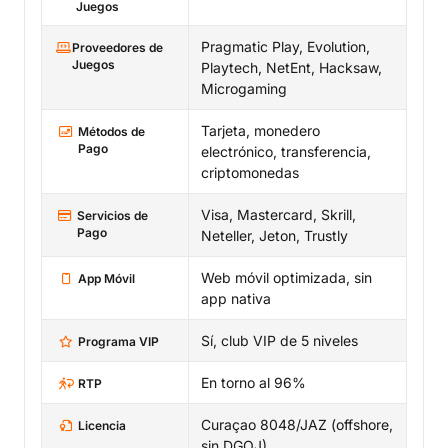
Juegos
Pragmatic Play, Evolution,
Proveedores de
Juegos
Playtech, NetEnt, Hacksaw,
Microgaming
Tarjeta, monedero
Métodos de
Pago
electrónico, transferencia,
criptomonedas
Visa, Mastercard, Skrill,
Servicios de
Pago
Neteller, Jeton, Trustly
Web móvil optimizada, sin
App Móvil
app nativa
Sí, club VIP de 5 niveles
Programa VIP
En torno al 96%
RTP
Curaçao 8048/JAZ (offshore,
Licencia
sin DGOJ)