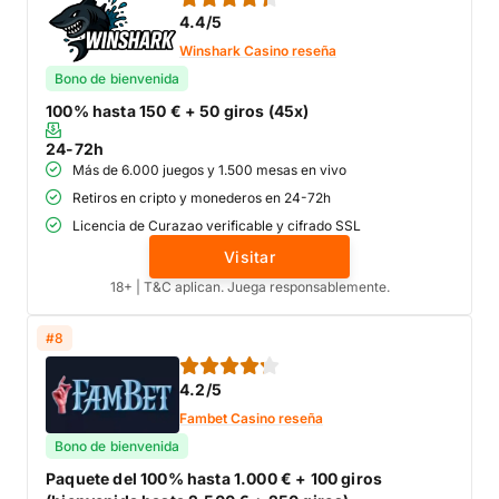
4.4/5
Winshark Casino reseña
Bono de bienvenida
100% hasta 150 € + 50 giros (45x)
24-72h
Más de 6.000 juegos y 1.500 mesas en vivo
Retiros en cripto y monederos en 24-72h
Licencia de Curazao verificable y cifrado SSL
Visitar
18+ | T&C aplican. Juega responsablemente.
#8
4.2/5
Fambet Casino reseña
Bono de bienvenida
Paquete del 100% hasta 1.000 € + 100 giros