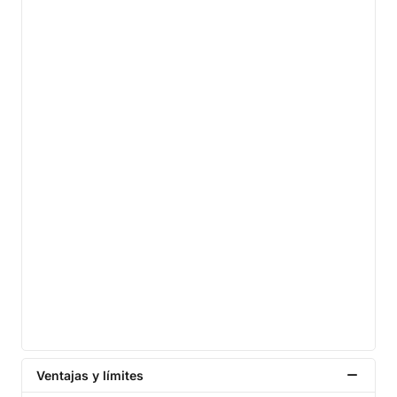
Ventajas y límites