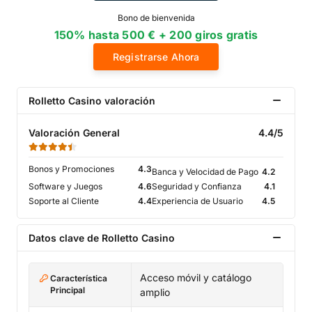
Bono de bienvenida
150% hasta 500 € + 200 giros gratis
Registrarse Ahora
Rolletto Casino valoración
Valoración General
4.4/5
Bonos y Promociones
4.3
Banca y Velocidad de Pago
4.2
Software y Juegos
4.6
Seguridad y Confianza
4.1
Soporte al Cliente
4.4
Experiencia de Usuario
4.5
Datos clave de Rolletto Casino
Acceso móvil y catálogo
Característica
Principal
amplio