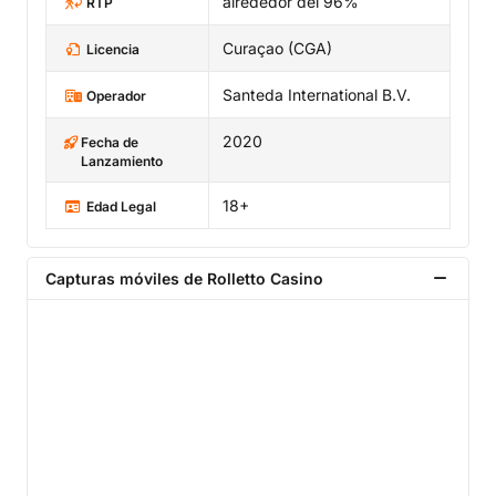
alrededor del 96%
RTP
Curaçao (CGA)
Licencia
Santeda International B.V.
Operador
2020
Fecha de
Lanzamiento
18+
Edad Legal
Capturas móviles de Rolletto Casino