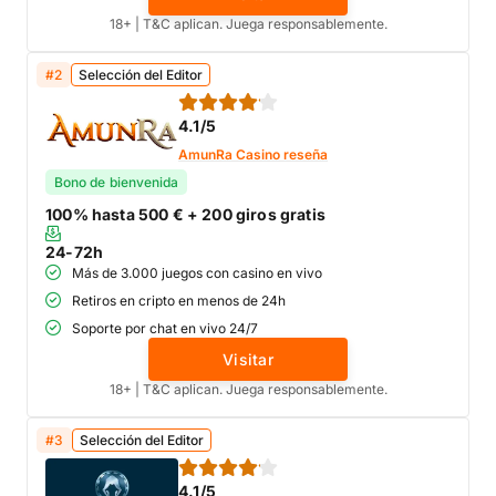
18+ | T&C aplican. Juega responsablemente.
#2
Selección del Editor
4.1/5
AmunRa Casino reseña
Bono de bienvenida
100% hasta 500 € + 200 giros gratis
24-72h
Más de 3.000 juegos con casino en vivo
Retiros en cripto en menos de 24h
Soporte por chat en vivo 24/7
Visitar
18+ | T&C aplican. Juega responsablemente.
#3
Selección del Editor
4.1/5