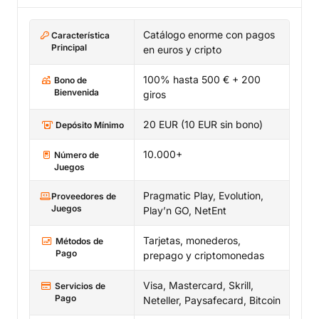
Catálogo enorme con pagos
Característica
Principal
en euros y cripto
100% hasta 500 € + 200
Bono de
Bienvenida
giros
20 EUR (10 EUR sin bono)
Depósito Mínimo
10.000+
Número de
Juegos
Pragmatic Play, Evolution,
Proveedores de
Juegos
Play’n GO, NetEnt
Tarjetas, monederos,
Métodos de
Pago
prepago y criptomonedas
Visa, Mastercard, Skrill,
Servicios de
Pago
Neteller, Paysafecard, Bitcoin