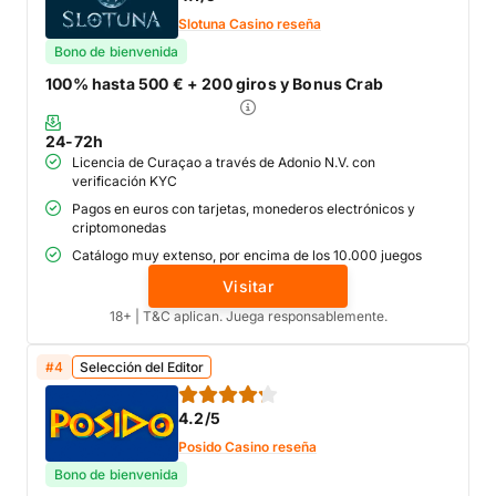
Slotuna Casino reseña
Bono de bienvenida
100% hasta 500 € + 200 giros y Bonus Crab
24-72h
Licencia de Curaçao a través de Adonio N.V. con
verificación KYC
Pagos en euros con tarjetas, monederos electrónicos y
criptomonedas
Catálogo muy extenso, por encima de los 10.000 juegos
Visitar
18+ | T&C aplican. Juega responsablemente.
#4
Selección del Editor
4.2/5
Posido Casino reseña
Bono de bienvenida