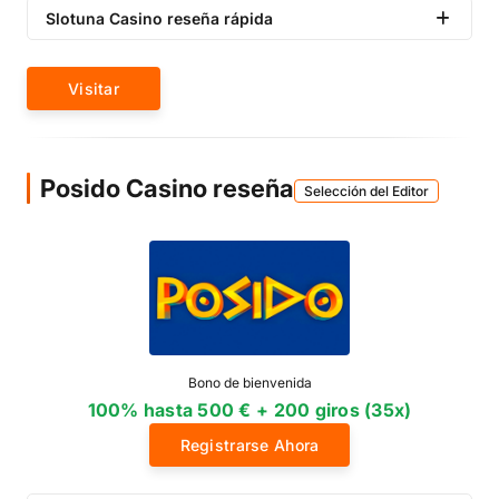
Slotuna Casino reseña rápida
Visitar
Posido Casino reseña
Selección del Editor
Bono de bienvenida
100% hasta 500 € + 200 giros (35x)
Registrarse Ahora