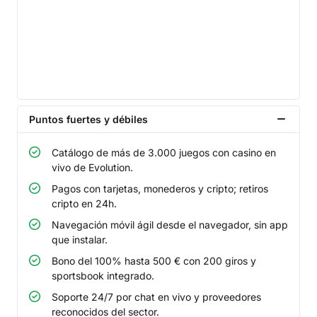
Puntos fuertes y débiles
Catálogo de más de 3.000 juegos con casino en
vivo de Evolution.
Pagos con tarjetas, monederos y cripto; retiros
cripto en 24h.
Navegación móvil ágil desde el navegador, sin app
que instalar.
Bono del 100% hasta 500 € con 200 giros y
sportsbook integrado.
Soporte 24/7 por chat en vivo y proveedores
reconocidos del sector.