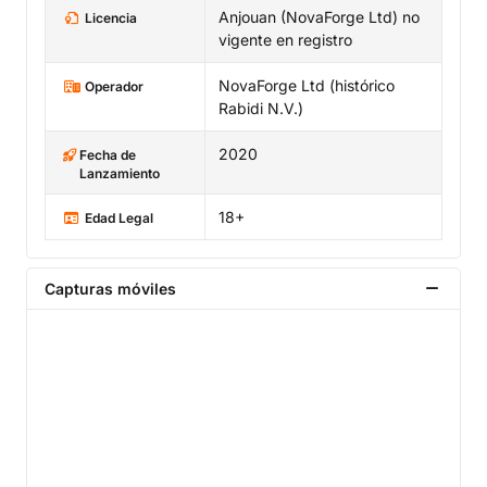
Anjouan (NovaForge Ltd) no
Licencia
vigente en registro
NovaForge Ltd (histórico
Operador
Rabidi N.V.)
2020
Fecha de
Lanzamiento
18+
Edad Legal
Capturas móviles