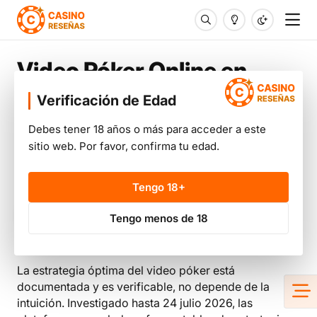
Video Póker Online en
España
Verificación de Edad
Debes tener 18 años o más para acceder a este
Casino Reseñas
/
Juegos casino online España
/
Video Póker
sitio web. Por favor, confirma tu edad.
Online en España
Tengo 18+
Escrito por:
Sofía Vega Torres
,
Especialista en Juegos
de Casino y Proveedores de Software
|
Verificado por:
Laura Ibáñez Montero
,
Analista de Bonos, Promociones
Tengo menos de 18
y Experiencia de Usuario
Última actualización julio 24, 2026, 09:56
La estrategia óptima del video póker está
documentada y es verificable, no depende de la
intuición. Investigado hasta 24 julio 2026, las