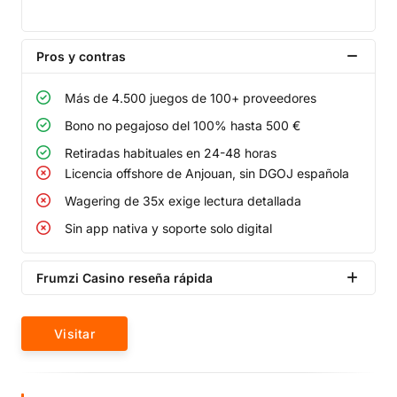
Pros y contras
Más de 4.500 juegos de 100+ proveedores
Bono no pegajoso del 100% hasta 500 €
Retiradas habituales en 24-48 horas
Licencia offshore de Anjouan, sin DGOJ española
Wagering de 35x exige lectura detallada
Sin app nativa y soporte solo digital
Frumzi Casino reseña rápida
Visitar