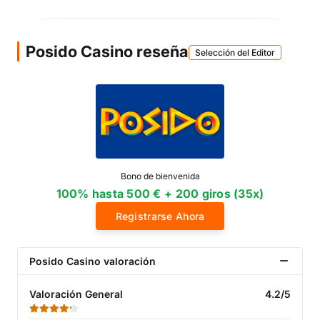
Posido Casino reseña
Selección del Editor
Bono de bienvenida
100% hasta 500 € + 200 giros (35x)
Registrarse Ahora
Posido Casino valoración
Valoración General
4.2/5