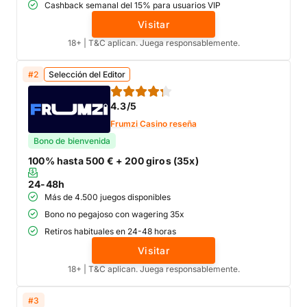
Cashback semanal del 15% para usuarios VIP
Visitar
18+ | T&C aplican. Juega responsablemente.
#2
Selección del Editor
4.3/5
Frumzi Casino reseña
Bono de bienvenida
100% hasta 500 € + 200 giros (35x)
24-48h
Más de 4.500 juegos disponibles
Bono no pegajoso con wagering 35x
Retiros habituales en 24-48 horas
Visitar
18+ | T&C aplican. Juega responsablemente.
#3