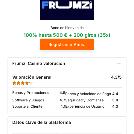
Bono de bienvenida
100% hasta 500 € + 200 giros (35x)
Registrarse Ahora
Frumzi Casino valoración
Valoración General
4.3/5
Bonos y Promociones
4.5
Banca y Velocidad de Pago
4.4
Software y Juegos
4.7
Seguridad y Confianza
3.8
Soporte al Cliente
4.1
Experiencia de Usuario
4.3
Datos clave de la plataforma