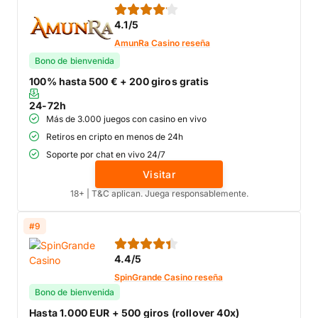
4.1/5
AmunRa Casino reseña
Bono de bienvenida
100% hasta 500 € + 200 giros gratis
24-72h
Más de 3.000 juegos con casino en vivo
Retiros en cripto en menos de 24h
Soporte por chat en vivo 24/7
Visitar
18+ | T&C aplican. Juega responsablemente.
#9
4.4/5
SpinGrande Casino reseña
Bono de bienvenida
Hasta 1.000 EUR + 500 giros (rollover 40x)