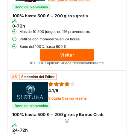
Bono de bienvenida
100% hasta 500 € + 200 giros gratis
0-72h
Más de 10.500 juegos de 116 proveedores
Retiros con monederos en 24 horas
Bono del 100% hasta 500 €
Visitar
18+ | T&C aplican. Juega responsablemente.
#5
Selección del Editor
4.1/5
Slotuna Casino reseña
Bono de bienvenida
100% hasta 500 € + 200 giros y Bonus Crab
24-72h