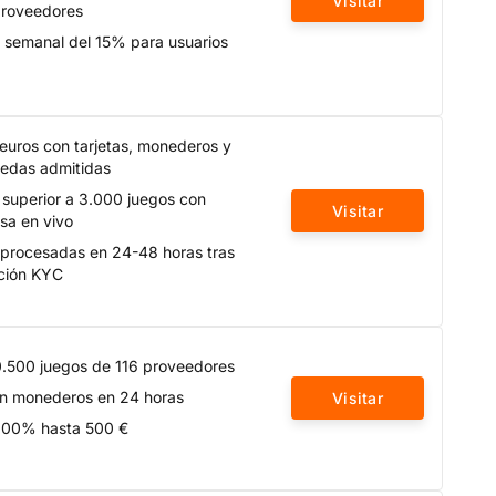
Visitar
proveedores
semanal del 15% para usuarios
euros con tarjetas, monederos y
edas admitidas
a superior a 3.000 juegos con
Visitar
esa en vivo
 procesadas en 24-48 horas tras
ación KYC
.500 juegos de 116 proveedores
on monederos en 24 horas
Visitar
100% hasta 500 €