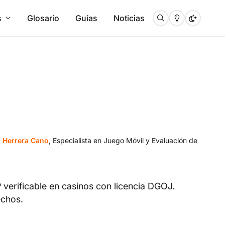
s
Glosario
Guías
Noticias
 Herrera Cano
,
Especialista en Juego Móvil y Evaluación de
P verificable en casinos con licencia DGOJ.
echos.