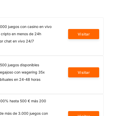
000 juegos con casino en vivo
n cripto en menos de 24h
Visitar
or chat en vivo 24/7
500 juegos disponibles
egajoso con wagering 35x
Visitar
abituales en 24-48 horas
 100% hasta 500 € más 200
de más de 3.000 juegos con