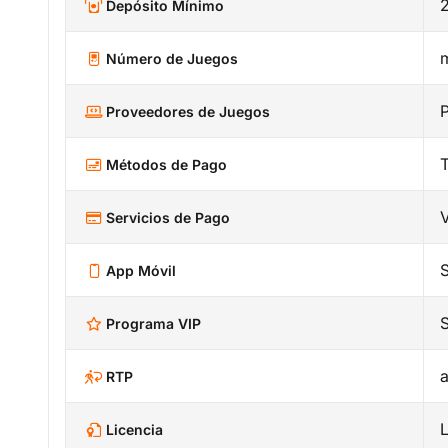
Depósito Mínimo
Número de Juegos
P
Proveedores de Juegos
T
Métodos de Pago
V
Servicios de Pago
S
App Móvil
S
Programa VIP
RTP
L
Licencia