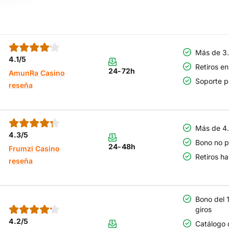
Más de 3.
4.1/5
Retiros e
24-72h
AmunRa Casino
Soporte p
reseña
Más de 4.
4.3/5
Bono no p
24-48h
Frumzi Casino
Retiros h
reseña
Bono del
giros
4.2/5
Catálogo 