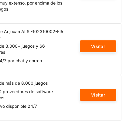
muy extenso, por encima de los
egos
de Anjouan ALSI-102310002-FI5
e
de 3.000+ juegos y 66
Visitar
res
4/7 por chat y correo
de más de 8.000 juegos
 proveedores de software
Visitar
os
ivo disponible 24/7