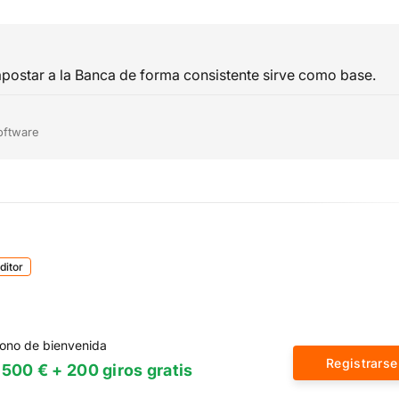
 apostar a la Banca de forma consistente sirve como base.
oftware
ditor
ono de bienvenida
Registrarse
500 € + 200 giros gratis