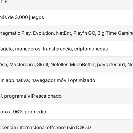
20 €
más de 3.000 juegos
ragmatic Play, Evolution, NetEnt, Play'n GO, Big Time Gamin
arjeta, monederos, transferencia, criptomonedas
isa, Mastercard, Skrill, Neteller, MuchBetter, paysafecard, N
in app nativa; navegador móvil optimizado
í, programa VIP escalonado
aprox. 96% promedio
icencia internacional offshore (sin DGOJ)