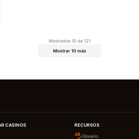
Mostrados 10 de 121
Mostrar 10 más
R CASINOS
RECURSOS
Glosario