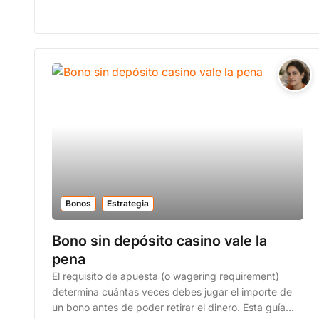
Bonos
Estrategia
Bono sin depósito casino vale la
pena
El requisito de apuesta (o wagering requirement)
determina cuántas veces debes jugar el importe de
un bono antes de poder retirar el dinero. Esta guía...