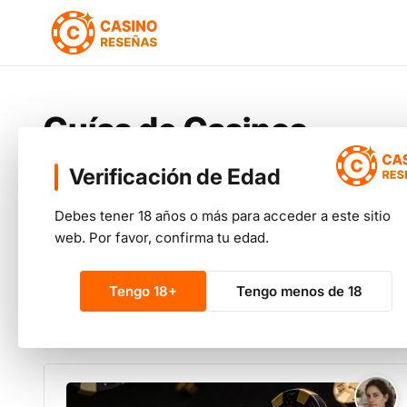
Guías de Casinos
Verificación de Edad
Casino Reseñas
/
Guías
Debes tener 18 años o más para acceder a este sitio
web. Por favor, confirma tu edad.
Todos
Bonos
Comparaciones
Juegos
Tengo 18+
Tengo menos de 18