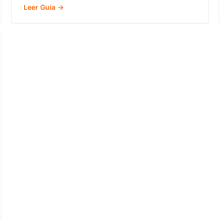
Leer Guía →