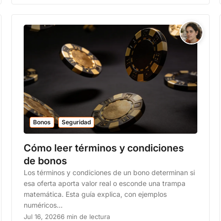
Bonos
Seguridad
Cómo leer términos y condiciones
de bonos
Los términos y condiciones de un bono determinan si
esa oferta aporta valor real o esconde una trampa
matemática. Esta guía explica, con ejemplos
numéricos...
Jul 16, 2026
6 min de lectura