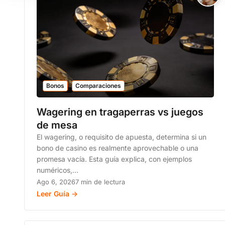
Bonos
Comparaciones
Wagering en tragaperras vs juegos
de mesa
El wagering, o requisito de apuesta, determina si un
bono de casino es realmente aprovechable o una
promesa vacía. Esta guía explica, con ejemplos
numéricos,...
Ago 6, 2026
7 min de lectura
Leer Guía →