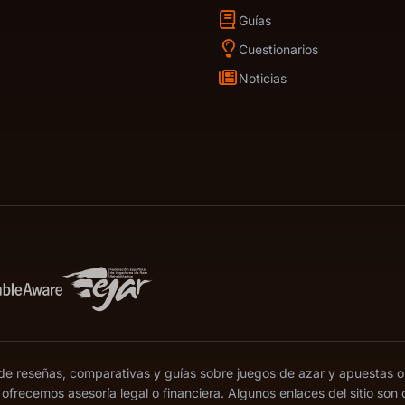
Guías
Cuestionarios
Noticias
 de reseñas, comparativas y guías sobre juegos de azar y apuestas 
frecemos asesoría legal o financiera. Algunos enlaces del sitio son d