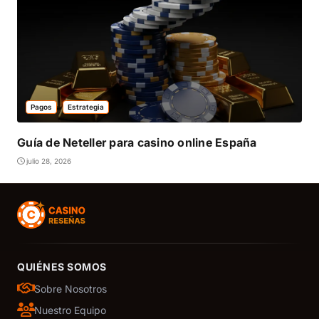
Pagos
Estrategia
Guía de Neteller para casino online España
julio 28, 2026
QUIÉNES SOMOS
Sobre Nosotros
Nuestro Equipo