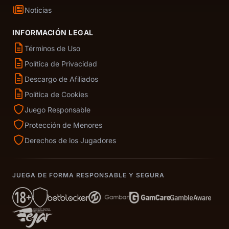
Noticias
INFORMACIÓN LEGAL
Términos de Uso
Política de Privacidad
Descargo de Afiliados
Política de Cookies
Juego Responsable
Protección de Menores
Derechos de los Jugadores
JUEGA DE FORMA RESPONSABLE Y SEGURA