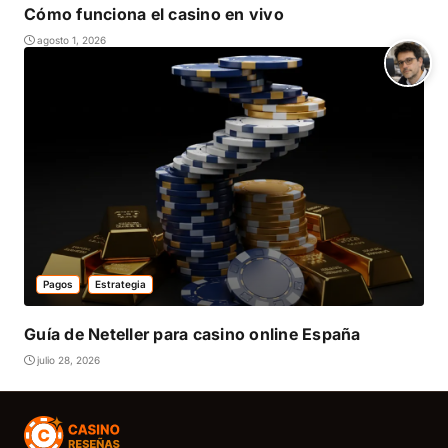
Cómo funciona el casino en vivo
agosto 1, 2026
Pagos
Estrategia
Guía de Neteller para casino online España
julio 28, 2026