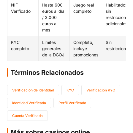
NIF
Hasta 600
Juego real
Habilitados
Verificado
euros al día
completo
sin
/ 3.000
restricciones
euros al
adicionales
mes
KYC
Límites
Completo,
Sin
completo
generales
incluye
restricciones
de la DGOJ
promociones
Términos Relacionados
Verificación de Identidad
KYC
Verificación KYC
Identidad Verificada
Perfil Verificado
Cuenta Verificada
Más sobre casinos online