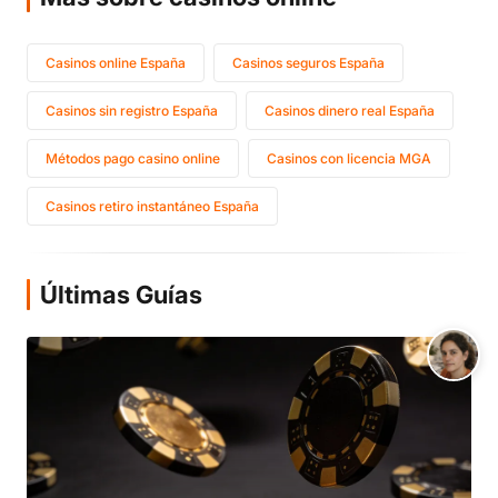
Casinos online España
Casinos seguros España
Casinos sin registro España
Casinos dinero real España
Métodos pago casino online
Casinos con licencia MGA
Casinos retiro instantáneo España
Últimas Guías