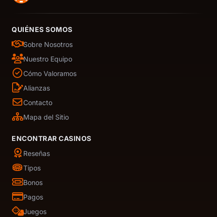
QUIÉNES SOMOS
Sobre Nosotros
Nuestro Equipo
Cómo Valoramos
Alianzas
Contacto
Mapa del Sitio
ENCONTRAR CASINOS
Reseñas
Tipos
Bonos
Pagos
Juegos