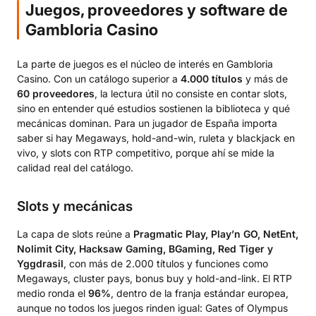
Juegos, proveedores y software de
Gambloria Casino
La parte de juegos es el núcleo de interés en Gambloria
Casino. Con un catálogo superior a
4.000 títulos
y más de
60 proveedores
, la lectura útil no consiste en contar slots,
sino en entender qué estudios sostienen la biblioteca y qué
mecánicas dominan. Para un jugador de España importa
saber si hay Megaways, hold-and-win, ruleta y blackjack en
vivo, y slots con RTP competitivo, porque ahí se mide la
calidad real del catálogo.
Slots y mecánicas
La capa de slots reúne a
Pragmatic Play, Play’n GO, NetEnt,
Nolimit City, Hacksaw Gaming, BGaming, Red Tiger y
Yggdrasil
, con más de 2.000 títulos y funciones como
Megaways, cluster pays, bonus buy y hold-and-link. El RTP
medio ronda el
96%
, dentro de la franja estándar europea,
aunque no todos los juegos rinden igual:
Gates of Olympus