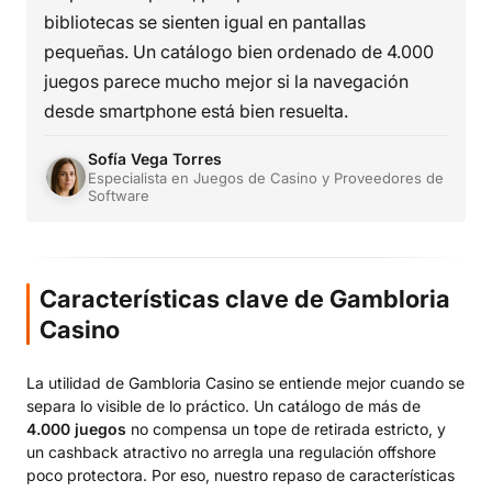
bibliotecas se sienten igual en pantallas
pequeñas. Un catálogo bien ordenado de 4.000
juegos parece mucho mejor si la navegación
desde smartphone está bien resuelta.
Sofía Vega Torres
Especialista en Juegos de Casino y Proveedores de
Software
Características clave de Gambloria
Casino
La utilidad de Gambloria Casino se entiende mejor cuando se
separa lo visible de lo práctico. Un catálogo de más de
4.000 juegos
no compensa un tope de retirada estricto, y
un cashback atractivo no arregla una regulación offshore
poco protectora. Por eso, nuestro repaso de características