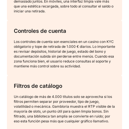
demasiado juntos. En móviles, una interfaz limpia vale más
que una estética recargada, sobre todo al consultar el saldo o
iniciar una retirada.
Controles de cuenta
Los controles de cuenta son esenciales en un casino con KYC
obligatorio y tope de retirada de 1.000 € diarios. Lo importante
es revisar depósitos, historial de juego, estado del bono y
documentación subida sin perderse entre menús. Cuando esa
zona funciona bien, el usuario reduce consultas al soporte y
mantiene más control sobre su actividad.
Filtros de catálogo
Un catálogo de más de 4.000 títulos solo se aprovecha si los
filtros permiten separar por proveedor, tipo de juego,
volatilidad o mecánica. Gambloria muestra el RTP visible de la
mayoría de slots, un punto útil para quien limpia bonos. Sin
filtrado, una biblioteca tan amplia se convierte en ruido; por
eso esta función pesa más que cualquier gráfico llamativo.