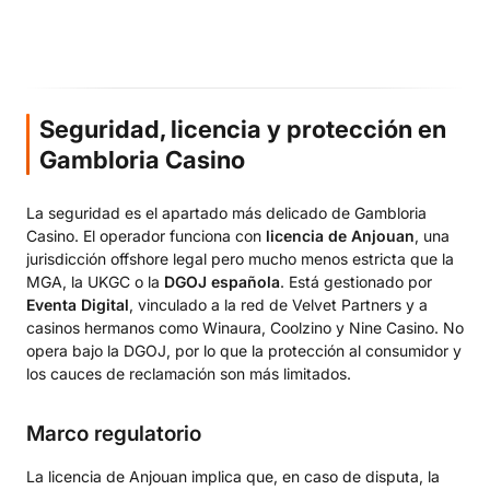
Seguridad, licencia y protección en
Gambloria Casino
La seguridad es el apartado más delicado de Gambloria
Casino. El operador funciona con
licencia de Anjouan
, una
jurisdicción offshore legal pero mucho menos estricta que la
MGA, la UKGC o la
DGOJ española
. Está gestionado por
Eventa Digital
, vinculado a la red de Velvet Partners y a
casinos hermanos como Winaura, Coolzino y Nine Casino. No
opera bajo la DGOJ, por lo que la protección al consumidor y
los cauces de reclamación son más limitados.
Marco regulatorio
La licencia de Anjouan implica que, en caso de disputa, la