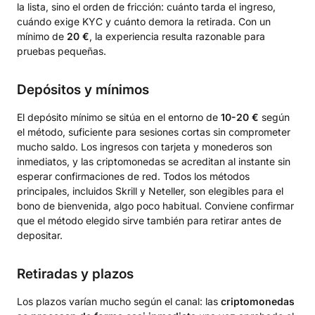
la lista, sino el orden de fricción: cuánto tarda el ingreso,
cuándo exige KYC y cuánto demora la retirada. Con un
mínimo de
20 €
, la experiencia resulta razonable para
pruebas pequeñas.
Depósitos y mínimos
El depósito mínimo se sitúa en el entorno de
10-20 €
según
el método, suficiente para sesiones cortas sin comprometer
mucho saldo. Los ingresos con tarjeta y monederos son
inmediatos, y las criptomonedas se acreditan al instante sin
esperar confirmaciones de red. Todos los métodos
principales, incluidos Skrill y Neteller, son elegibles para el
bono de bienvenida, algo poco habitual. Conviene confirmar
que el método elegido sirve también para retirar antes de
depositar.
Retiradas y plazos
Los plazos varían mucho según el canal: las
criptomonedas