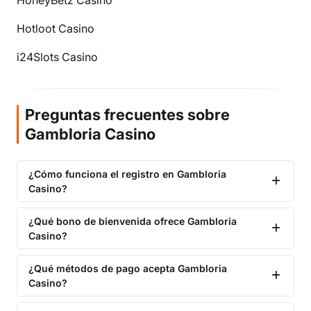
Hotloot Casino
i24Slots Casino
Preguntas frecuentes sobre
Gambloria Casino
¿Cómo funciona el registro en Gambloria
Casino?
¿Qué bono de bienvenida ofrece Gambloria
Casino?
¿Qué métodos de pago acepta Gambloria
Casino?