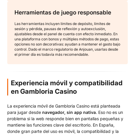
Herramientas de juego responsable
Las herramientas incluyen límites de depósito, límites de
sesión y pérdida, pausas de reflexión y autoexclusión,
ajustables desde el panel de cuenta con efecto inmediato. En
una plataforma con bonos y múltiples métodos de pago, estas
opciones no son decorativas: ayudan a mantener el gasto bajo
control. Dado el marco regulatorio de Anjouan, usarlas desde
el primer día es todavía más recomendable.
Experiencia móvil y compatibilidad
en Gambloria Casino
La experiencia móvil de Gambloria Casino está planteada
para jugar desde
navegador, sin app nativa
. Eso no es un
problema si la web responde bien en pantallas pequeñas y
mantiene las funciones clave del escritorio. En España,
donde gran parte del uso es móvil, la compatibilidad y la