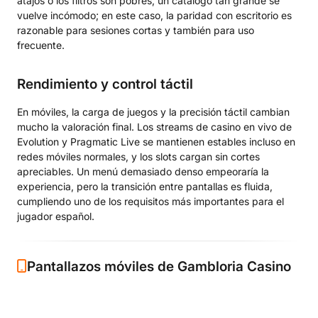
atajos o los filtros son pobres, un catálogo tan grande se
vuelve incómodo; en este caso, la paridad con escritorio es
razonable para sesiones cortas y también para uso
frecuente.
Rendimiento y control táctil
En móviles, la carga de juegos y la precisión táctil cambian
mucho la valoración final. Los streams de casino en vivo de
Evolution y Pragmatic Live se mantienen estables incluso en
redes móviles normales, y los slots cargan sin cortes
apreciables. Un menú demasiado denso empeoraría la
experiencia, pero la transición entre pantallas es fluida,
cumpliendo uno de los requisitos más importantes para el
jugador español.
Pantallazos móviles de Gambloria Casino