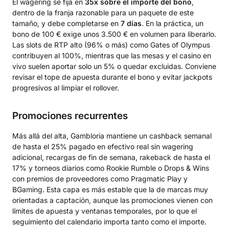
El wagering se fija en
35x sobre el importe del bono
,
dentro de la franja razonable para un paquete de este
tamaño, y debe completarse en
7 días
. En la práctica, un
bono de 100 € exige unos 3.500 € en volumen para liberarlo.
Las slots de RTP alto (96% o más) como
Gates of Olympus
contribuyen al 100%, mientras que las mesas y el casino en
vivo suelen aportar solo un 5% o quedar excluidas. Conviene
revisar el tope de apuesta durante el bono y evitar jackpots
progresivos al limpiar el rollover.
Promociones recurrentes
Más allá del alta, Gambloria mantiene un cashback semanal
de hasta el 25% pagado en efectivo real sin wagering
adicional, recargas de fin de semana, rakeback de hasta el
17% y torneos diarios como Rookie Rumble o Drops & Wins
con premios de proveedores como Pragmatic Play y
BGaming. Esta capa es más estable que la de marcas muy
orientadas a captación, aunque las promociones vienen con
límites de apuesta y ventanas temporales, por lo que el
seguimiento del calendario importa tanto como el importe.