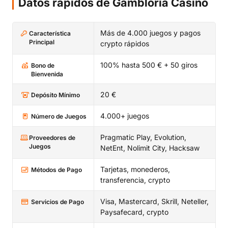
Datos rápidos de Gambloria Casino
Más de 4.000 juegos y pagos
Característica
Principal
crypto rápidos
100% hasta 500 € + 50 giros
Bono de
Bienvenida
20 €
Depósito Mínimo
4.000+ juegos
Número de Juegos
Pragmatic Play, Evolution,
Proveedores de
Juegos
NetEnt, Nolimit City, Hacksaw
Tarjetas, monederos,
Métodos de Pago
transferencia, crypto
Visa, Mastercard, Skrill, Neteller,
Servicios de Pago
Paysafecard, crypto