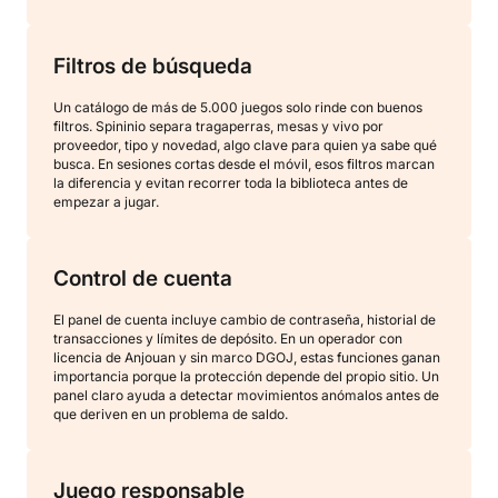
Filtros de búsqueda
Un catálogo de más de 5.000 juegos solo rinde con buenos
filtros. Spininio separa tragaperras, mesas y vivo por
proveedor, tipo y novedad, algo clave para quien ya sabe qué
busca. En sesiones cortas desde el móvil, esos filtros marcan
la diferencia y evitan recorrer toda la biblioteca antes de
empezar a jugar.
Control de cuenta
El panel de cuenta incluye cambio de contraseña, historial de
transacciones y límites de depósito. En un operador con
licencia de Anjouan y sin marco DGOJ, estas funciones ganan
importancia porque la protección depende del propio sitio. Un
panel claro ayuda a detectar movimientos anómalos antes de
que deriven en un problema de saldo.
Juego responsable