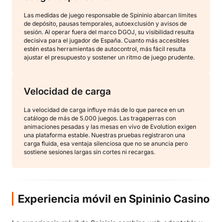
Las medidas de juego responsable de Spininio abarcan límites
de depósito, pausas temporales, autoexclusión y avisos de
sesión. Al operar fuera del marco DGOJ, su visibilidad resulta
decisiva para el jugador de España. Cuanto más accesibles
estén estas herramientas de autocontrol, más fácil resulta
ajustar el presupuesto y sostener un ritmo de juego prudente.
Velocidad de carga
La velocidad de carga influye más de lo que parece en un
catálogo de más de 5.000 juegos. Las tragaperras con
animaciones pesadas y las mesas en vivo de Evolution exigen
una plataforma estable. Nuestras pruebas registraron una
carga fluida, esa ventaja silenciosa que no se anuncia pero
sostiene sesiones largas sin cortes ni recargas.
Experiencia móvil en Spininio Casino