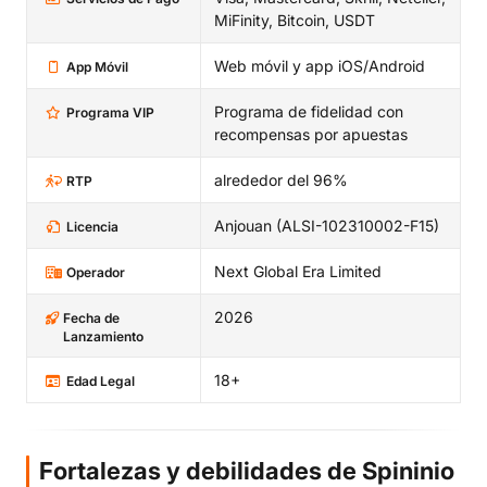
MiFinity, Bitcoin, USDT
Web móvil y app iOS/Android
App Móvil
Programa de fidelidad con
Programa VIP
recompensas por apuestas
alrededor del 96%
RTP
Anjouan (ALSI-102310002-F15)
Licencia
Next Global Era Limited
Operador
2026
Fecha de
Lanzamiento
18+
Edad Legal
Fortalezas y debilidades de Spininio