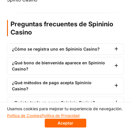
Preguntas frecuentes de Spininio
Casino
¿Cómo se registra uno en Spininio Casino?
¿Qué bono de bienvenida aparece en Spininio
Casino?
¿Qué métodos de pago acepta Spininio
Casino?
¿Cuánto tarda en pagar Spininio Casino?
Usamos cookies para mejorar tu experiencia de navegación.
Política de Cookies
Política de Privacidad
¿Qué tipo de juegos ofrece Spininio Casino?
Aceptar
¿Se puede jugar desde móvil en Spininio