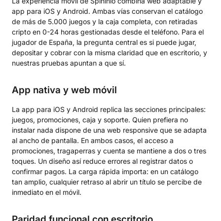
La experiencia móvil de Spininio combina web adaptable y
app para iOS y Android. Ambas vías conservan el catálogo
de más de 5.000 juegos y la caja completa, con retiradas
cripto en 0-24 horas gestionadas desde el teléfono. Para el
jugador de España, la pregunta central es si puede jugar,
depositar y cobrar con la misma claridad que en escritorio, y
nuestras pruebas apuntan a que sí.
App nativa y web móvil
La app para iOS y Android replica las secciones principales:
juegos, promociones, caja y soporte. Quien prefiera no
instalar nada dispone de una web responsive que se adapta
al ancho de pantalla. En ambos casos, el acceso a
promociones, tragaperras y cuenta se mantiene a dos o tres
toques. Un diseño así reduce errores al registrar datos o
confirmar pagos. La carga rápida importa: en un catálogo
tan amplio, cualquier retraso al abrir un título se percibe de
inmediato en el móvil.
Paridad funcional con escritorio