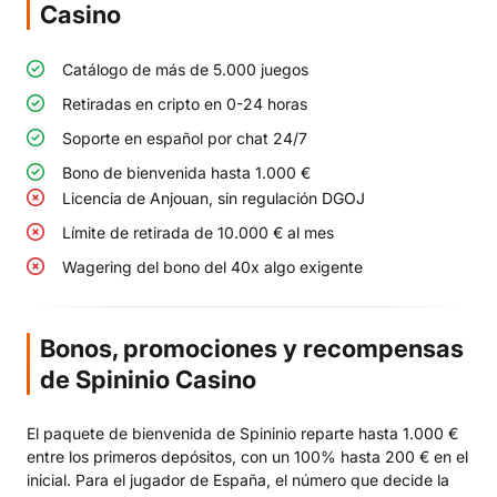
Casino
Catálogo de más de 5.000 juegos
Retiradas en cripto en 0-24 horas
Soporte en español por chat 24/7
Bono de bienvenida hasta 1.000 €
Licencia de Anjouan, sin regulación DGOJ
Límite de retirada de 10.000 € al mes
Wagering del bono del 40x algo exigente
Bonos, promociones y recompensas
de Spininio Casino
El paquete de bienvenida de Spininio reparte hasta 1.000 €
entre los primeros depósitos, con un 100% hasta 200 € en el
inicial. Para el jugador de España, el número que decide la