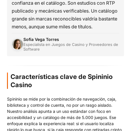
confianza en el catálogo. Son estudios con RTP
publicado y mecánicas verificables. Un catálogo
grande sin marcas reconocibles valdría bastante
menos, aunque sume miles de títulos.
Sofía Vega Torres
Especialista en Juegos de Casino y Proveedores de
Software
Características clave de Spininio
Casino
Spininio se mide por la combinación de navegación, caja,
biblioteca y control de cuenta, no por un rasgo aislado.
Nuestro análisis apunta a un uso estándar con foco en
accesibilidad y un catálogo de más de 5.000 juegos. Ese
enfoque explica la experiencia real: si el usuario localiza
rápido lo que busca, si la caja responde con retiradas cripto