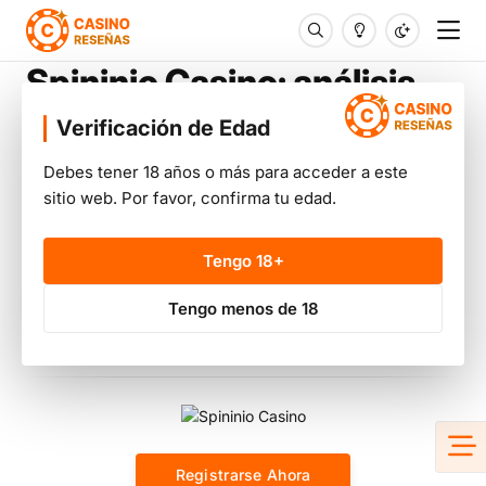
Spininio Casino: análisis
para España
Verificación de Edad
Debes tener 18 años o más para acceder a este
Casino Reseñas
/
Reseñas
/
Spininio Casino: análisis para
sitio web. Por favor, confirma tu edad.
España
Tengo 18+
Escrito por:
Sofía Vega Torres
,
Especialista en Juegos
de Casino y Proveedores de Software
|
Verificado por:
Carlos Mendoza Ruiz
,
Analista Senior de Plataformas y
Tengo menos de 18
Regulación
Última actualización julio 23, 2026, 15:56
Registrarse Ahora