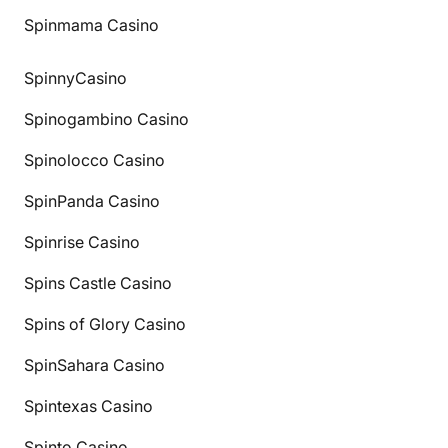
Spinmama Casino
SpinnyCasino
Spinogambino Casino
Spinolocco Casino
SpinPanda Casino
Spinrise Casino
Spins Castle Casino
Spins of Glory Casino
SpinSahara Casino
Spintexas Casino
Spinto Casino