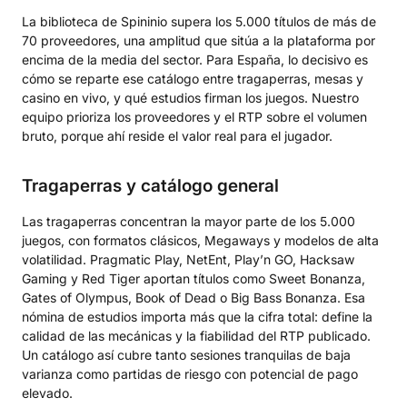
La biblioteca de Spininio supera los 5.000 títulos de más de
70 proveedores, una amplitud que sitúa a la plataforma por
encima de la media del sector. Para España, lo decisivo es
cómo se reparte ese catálogo entre tragaperras, mesas y
casino en vivo, y qué estudios firman los juegos. Nuestro
equipo prioriza los proveedores y el RTP sobre el volumen
bruto, porque ahí reside el valor real para el jugador.
Tragaperras y catálogo general
Las tragaperras concentran la mayor parte de los 5.000
juegos, con formatos clásicos, Megaways y modelos de alta
volatilidad. Pragmatic Play, NetEnt, Play’n GO, Hacksaw
Gaming y Red Tiger aportan títulos como Sweet Bonanza,
Gates of Olympus, Book of Dead o Big Bass Bonanza. Esa
nómina de estudios importa más que la cifra total: define la
calidad de las mecánicas y la fiabilidad del RTP publicado.
Un catálogo así cubre tanto sesiones tranquilas de baja
varianza como partidas de riesgo con potencial de pago
elevado.