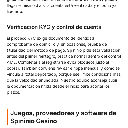
llegar el mismo día si la cuenta está verificada y el bono ya
liberado.
Verificación KYC y control de cuenta
El proceso KYC exige documento de identidad,
comprobante de domicilio y, en ocasiones, prueba de
titularidad del método de pago. Spininio pide esta validación
antes del primer reintegro, práctica normal dentro del control
AML. Completarla al registrarse evita bloqueos justo al
cobrar. También conviene revisar el tope mensual y cómo se
vincula al total depositado, porque ese límite condiciona más
que la velocidad anunciada. Nuestro equipo aconseja subir
la documentación nítida desde el inicio para acortar los
plazos.
Juegos, proveedores y software de
Spininio Casino