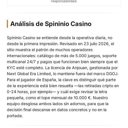
responsabilidad.
Análisis de Spininio Casino
Spininio Casino se entiende desde la operativa diaria, no
desde la primera impresión. Revisado en 23 julio 2026, el
sitio muestra el patrón de muchos operadores
internacionales: catálogo de más de 5.000 juegos, soporte
multicanal 24/7 y pagos que funcionan bien siempre que el
KYC esté completo. La licencia de Anjouan, gestionada por
Next Global Era Limited, lo mantiene fuera del marco DGOJ.
Para el jugador de España, la clave es distinguir qué parte
de la experiencia está bien resuelta —las retiradas cripto en
0-24 horas, por ejemplo— y cuál exige revisar la letra
pequeña, como el tope mensual de 10.000 €. Nuestro
equipo desglosa ambos lados sin adornos, para que la
decisión final descanse en datos concretos y no en la
portada.