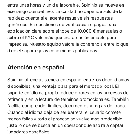
entre unas horas y un día laborable. Spininio se mueve en
ese rango competitivo. La calidad no depende solo de la
rapidez: cuenta si el agente resuelve sin respuestas
genéricas. En cuestiones de verificación o pagos, una
explicación clara sobre el tope de 10.000 € mensuales o
sobre el KYC vale más que una atención amable pero
imprecisa. Nuestro equipo valora la coherencia entre lo que
dice el soporte y las condiciones publicadas.
Atención en español
Spininio ofrece asistencia en español entre los doce idiomas
disponibles, una ventaja clara para el mercado local. El
soporte en idioma propio reduce errores en los procesos de
retirada y en la lectura de términos promocionales. También
facilita comprender límites, documentos y reglas del bono.
Cuando el idioma deja de ser barrera, el usuario comete
menos fallos y todo el proceso se vuelve más predecible,
justo lo que se busca en un operador que aspira a captar
jugadores españoles.