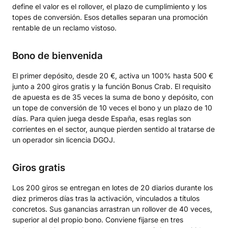
define el valor es el rollover, el plazo de cumplimiento y los
topes de conversión. Esos detalles separan una promoción
rentable de un reclamo vistoso.
Bono de bienvenida
El primer depósito, desde 20 €, activa un 100% hasta 500 €
junto a 200 giros gratis y la función Bonus Crab. El requisito
de apuesta es de 35 veces la suma de bono y depósito, con
un tope de conversión de 10 veces el bono y un plazo de 10
días. Para quien juega desde España, esas reglas son
corrientes en el sector, aunque pierden sentido al tratarse de
un operador sin licencia DGOJ.
Giros gratis
Los 200 giros se entregan en lotes de 20 diarios durante los
diez primeros días tras la activación, vinculados a títulos
concretos. Sus ganancias arrastran un rollover de 40 veces,
superior al del propio bono. Conviene fijarse en tres