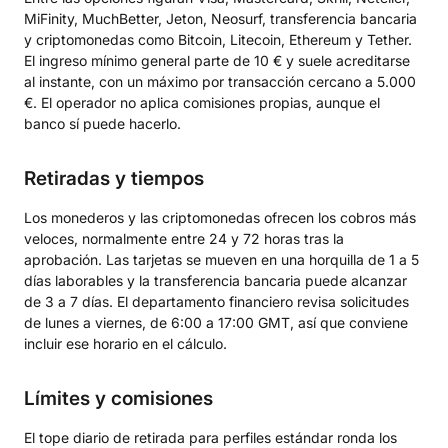
MiFinity, MuchBetter, Jeton, Neosurf, transferencia bancaria
y criptomonedas como Bitcoin, Litecoin, Ethereum y Tether.
El ingreso mínimo general parte de 10 € y suele acreditarse
al instante, con un máximo por transacción cercano a 5.000
€. El operador no aplica comisiones propias, aunque el
banco sí puede hacerlo.
Retiradas y tiempos
Los monederos y las criptomonedas ofrecen los cobros más
veloces, normalmente entre 24 y 72 horas tras la
aprobación. Las tarjetas se mueven en una horquilla de 1 a 5
días laborables y la transferencia bancaria puede alcanzar
de 3 a 7 días. El departamento financiero revisa solicitudes
de lunes a viernes, de 6:00 a 17:00 GMT, así que conviene
incluir ese horario en el cálculo.
Límites y comisiones
El tope diario de retirada para perfiles estándar ronda los