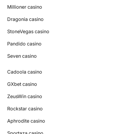
Millioner casino
Dragonia casino
StoneVegas casino
Pandido casino
Seven casino
Cadoola casino
GXbet casino
ZeusWin casino
Rockstar casino
Aphrodite casino
Sportaza casino