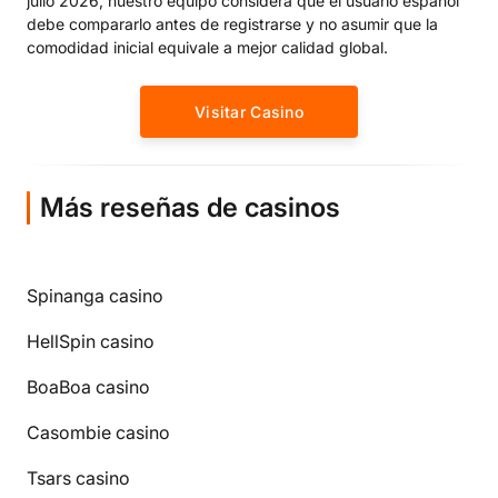
julio 2026, nuestro equipo considera que el usuario español
debe compararlo antes de registrarse y no asumir que la
comodidad inicial equivale a mejor calidad global.
Visitar Casino
Más reseñas de casinos
Spinanga casino
HellSpin casino
BoaBoa casino
Casombie casino
Tsars casino