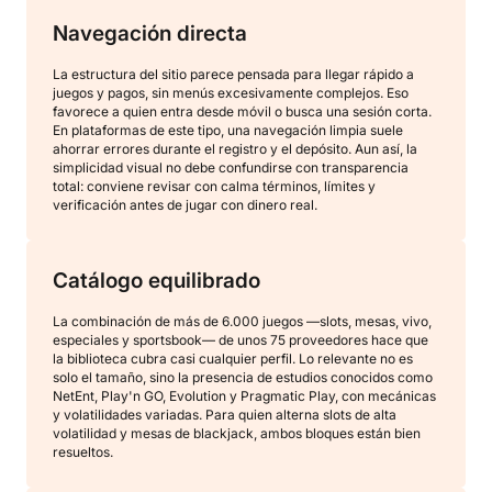
Navegación directa
La estructura del sitio parece pensada para llegar rápido a
juegos y pagos, sin menús excesivamente complejos. Eso
favorece a quien entra desde móvil o busca una sesión corta.
En plataformas de este tipo, una navegación limpia suele
ahorrar errores durante el registro y el depósito. Aun así, la
simplicidad visual no debe confundirse con transparencia
total: conviene revisar con calma términos, límites y
verificación antes de jugar con dinero real.
Catálogo equilibrado
La combinación de más de 6.000 juegos —slots, mesas, vivo,
especiales y sportsbook— de unos 75 proveedores hace que
la biblioteca cubra casi cualquier perfil. Lo relevante no es
solo el tamaño, sino la presencia de estudios conocidos como
NetEnt, Play'n GO, Evolution y Pragmatic Play, con mecánicas
y volatilidades variadas. Para quien alterna slots de alta
volatilidad y mesas de blackjack, ambos bloques están bien
resueltos.