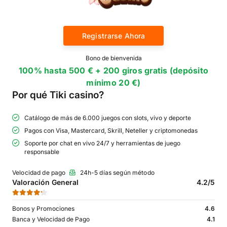
Registrarse Ahora
Bono de bienvenida
100% hasta 500 € + 200 giros gratis (depósito
mínimo 20 €)
Por qué Tiki casino?
Catálogo de más de 6.000 juegos con slots, vivo y deporte
Pagos con Visa, Mastercard, Skrill, Neteller y criptomonedas
Soporte por chat en vivo 24/7 y herramientas de juego
responsable
Velocidad de pago
24h-5 días según método
Valoración General
4.2/5
Bonos y Promociones
4.6
Banca y Velocidad de Pago
4.1