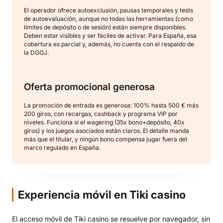
El operador ofrece autoexclusión, pausas temporales y tests
de autoevaluación, aunque no todas las herramientas (como
límites de depósito o de sesión) están siempre disponibles.
Deben estar visibles y ser fáciles de activar. Para España, esa
cobertura es parcial y, además, no cuenta con el respaldo de
la DGOJ.
Oferta promocional generosa
La promoción de entrada es generosa: 100% hasta 500 € más
200 giros, con recargas, cashback y programa VIP por
niveles. Funciona si el wagering (35x bono+depósito, 40x
giros) y los juegos asociados están claros. El detalle manda
más que el titular, y ningún bono compensa jugar fuera del
marco regulado en España.
Experiencia móvil en Tiki casino
El acceso móvil de Tiki casino se resuelve por navegador, sin