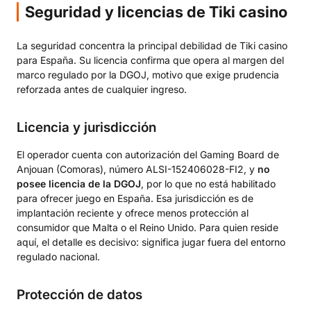
Seguridad y licencias de Tiki casino
La seguridad concentra la principal debilidad de Tiki casino
para España. Su licencia confirma que opera al margen del
marco regulado por la DGOJ, motivo que exige prudencia
reforzada antes de cualquier ingreso.
Licencia y jurisdicción
El operador cuenta con autorización del Gaming Board de
Anjouan (Comoras), número ALSI-152406028-FI2, y
no
posee licencia de la DGOJ
, por lo que no está habilitado
para ofrecer juego en España. Esa jurisdicción es de
implantación reciente y ofrece menos protección al
consumidor que Malta o el Reino Unido. Para quien reside
aquí, el detalle es decisivo: significa jugar fuera del entorno
regulado nacional.
Protección de datos