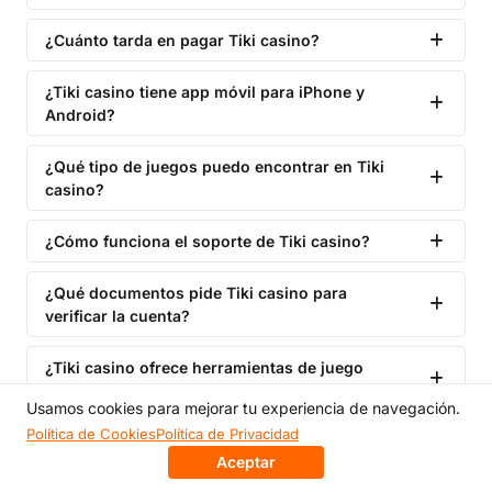
¿Cuánto tarda en pagar Tiki casino?
¿Tiki casino tiene app móvil para iPhone y
Android?
¿Qué tipo de juegos puedo encontrar en Tiki
casino?
¿Cómo funciona el soporte de Tiki casino?
¿Qué documentos pide Tiki casino para
verificar la cuenta?
¿Tiki casino ofrece herramientas de juego
responsable?
Usamos cookies para mejorar tu experiencia de navegación.
Política de Cookies
Política de Privacidad
¿Merece la pena Tiki casino frente a otros
Aceptar
operadores?