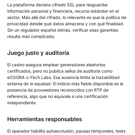
La plataforma declara cifrado SSL para resguardar
información personal y financiera, recurso estándar en el
sector. Más allá del cifrado, lo relevante es que la política de
privacidad detalle qué datos almacena y con qué finalidad.
Sin un regulador español detrás, verificar esas garantías
resulta más complicado.
Juego justo y auditoría
El casino asegura emplear generadores aleatorios
certificados, pero no publica sellos de auditoría como
eCOGRA o iTech Labs. Esa ausencia limita la trazabilidad
externa de la equidad. El indicio más fiable disponible es la
presencia de proveedores reconocidos con RTP de
referencia, algo que no equivale a una certificación
independiente.
Herramientas responsables
El operador habilita autoexclusión, pausas temporales, tests