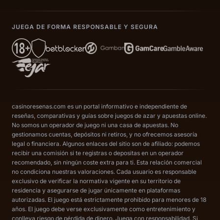
JUEGA DE FORMA RESPONSABLE Y SEGURA
casinoresenas.com es un portal informativo e independiente de
reseñas, comparativas y guías sobre juegos de azar y apuestas online.
No somos un operador de juego ni una casa de apuestas. No
gestionamos cuentas, depósitos ni retiros, y no ofrecemos asesoría
legal o financiera. Algunos enlaces del sitio son de afiliado: podemos
recibir una comisión si te registras o depositas en un operador
recomendado, sin ningún coste extra para ti. Esta relación comercial
no condiciona nuestras valoraciones. Cada usuario es responsable
exclusivo de verificar la normativa vigente en su territorio de
residencia y asegurarse de jugar únicamente en plataformas
autorizadas. El juego está estrictamente prohibido para menores de 18
años. El juego debe verse exclusivamente como entretenimiento y
conlleva riesgo de pérdida de dinero. Juega con responsabilidad. Si