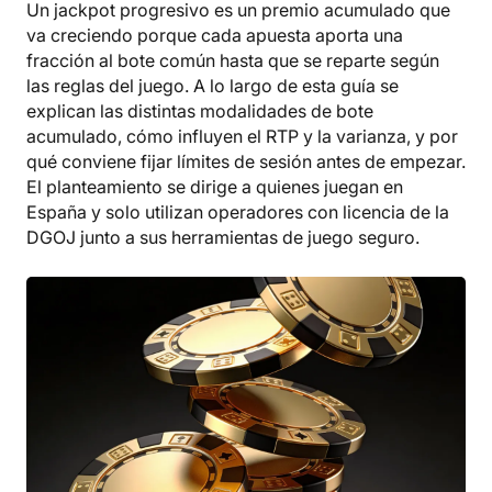
Un jackpot progresivo es un premio acumulado que
va creciendo porque cada apuesta aporta una
fracción al bote común hasta que se reparte según
las reglas del juego. A lo largo de esta guía se
explican las distintas modalidades de bote
acumulado, cómo influyen el RTP y la varianza, y por
qué conviene fijar límites de sesión antes de empezar.
El planteamiento se dirige a quienes juegan en
España y solo utilizan operadores con licencia de la
DGOJ junto a sus herramientas de juego seguro.