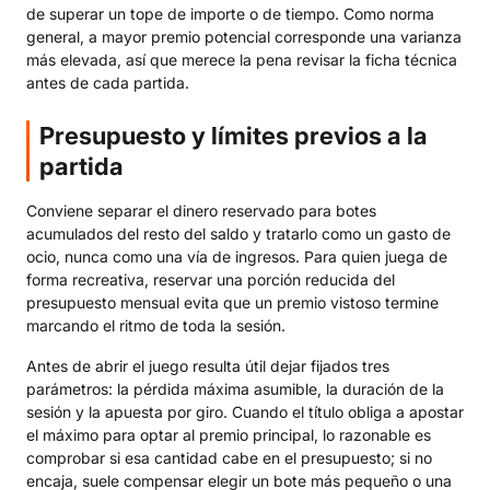
de superar un tope de importe o de tiempo. Como norma
general, a mayor premio potencial corresponde una varianza
más elevada, así que merece la pena revisar la ficha técnica
antes de cada partida.
Presupuesto y límites previos a la
partida
Conviene separar el dinero reservado para botes
acumulados del resto del saldo y tratarlo como un gasto de
ocio, nunca como una vía de ingresos. Para quien juega de
forma recreativa, reservar una porción reducida del
presupuesto mensual evita que un premio vistoso termine
marcando el ritmo de toda la sesión.
Antes de abrir el juego resulta útil dejar fijados tres
parámetros: la pérdida máxima asumible, la duración de la
sesión y la apuesta por giro. Cuando el título obliga a apostar
el máximo para optar al premio principal, lo razonable es
comprobar si esa cantidad cabe en el presupuesto; si no
encaja, suele compensar elegir un bote más pequeño o una