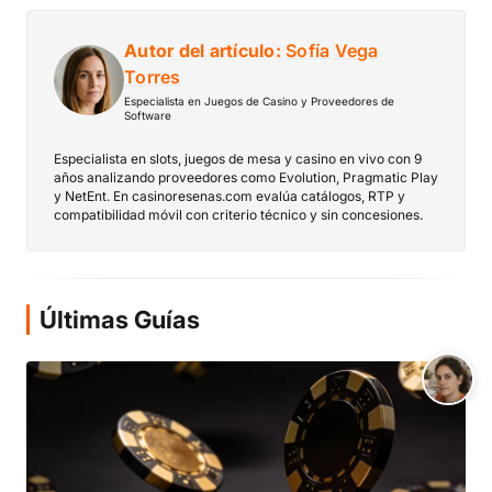
Autor del artículo:
Sofía Vega
Torres
Especialista en Juegos de Casino y Proveedores de
Software
Especialista en slots, juegos de mesa y casino en vivo con 9
años analizando proveedores como Evolution, Pragmatic Play
y NetEnt. En casinoresenas.com evalúa catálogos, RTP y
compatibilidad móvil con criterio técnico y sin concesiones.
Últimas Guías