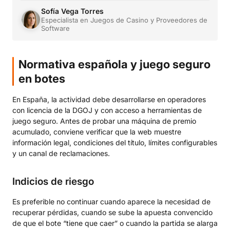
Sofía Vega Torres
Especialista en Juegos de Casino y Proveedores de
Software
Normativa española y juego seguro
en botes
En España, la actividad debe desarrollarse en operadores
con licencia de la DGOJ y con acceso a herramientas de
juego seguro. Antes de probar una máquina de premio
acumulado, conviene verificar que la web muestre
información legal, condiciones del título, límites configurables
y un canal de reclamaciones.
Indicios de riesgo
Es preferible no continuar cuando aparece la necesidad de
recuperar pérdidas, cuando se sube la apuesta convencido
de que el bote “tiene que caer” o cuando la partida se alarga