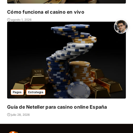
Cómo funciona el casino en vivo
agosto 1, 2026
Pagos
Estrategia
Guía de Neteller para casino online España
julio 28, 2026