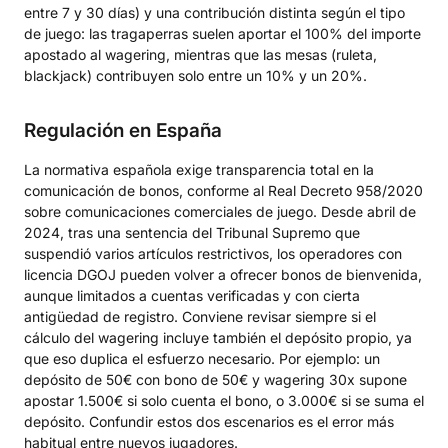
entre 7 y 30 días) y una contribución distinta según el tipo
de juego: las tragaperras suelen aportar el 100% del importe
apostado al wagering, mientras que las mesas (ruleta,
blackjack) contribuyen solo entre un 10% y un 20%.
Regulación en España
La normativa española exige transparencia total en la
comunicación de bonos, conforme al Real Decreto 958/2020
sobre comunicaciones comerciales de juego. Desde abril de
2024, tras una sentencia del Tribunal Supremo que
suspendió varios artículos restrictivos, los operadores con
licencia DGOJ pueden volver a ofrecer bonos de bienvenida,
aunque limitados a cuentas verificadas y con cierta
antigüedad de registro. Conviene revisar siempre si el
cálculo del wagering incluye también el depósito propio, ya
que eso duplica el esfuerzo necesario. Por ejemplo: un
depósito de 50€ con bono de 50€ y wagering 30x supone
apostar 1.500€ si solo cuenta el bono, o 3.000€ si se suma el
depósito. Confundir estos dos escenarios es el error más
habitual entre nuevos jugadores.