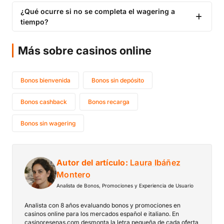
¿Qué ocurre si no se completa el wagering a
tiempo?
Más sobre casinos online
Bonos bienvenida
Bonos sin depósito
Bonos cashback
Bonos recarga
Bonos sin wagering
Autor del artículo:
Laura Ibáñez
Montero
Analista de Bonos, Promociones y Experiencia de Usuario
Analista con 8 años evaluando bonos y promociones en
casinos online para los mercados español e italiano. En
casinoresenas.com desmonta la letra pequeña de cada oferta