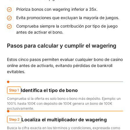
Prioriza bonos con wagering inferior a 35x.
Evita promociones que excluyan la mayoría de juegos.
Comprueba siempre la contribución por tipo de juego
antes de activar el bono.
Pasos para calcular y cumplir el wagering
Estos cinco pasos permiten evaluar cualquier bono de casino
online antes de activarlo, evitando pérdidas de bankroll
evitables.
Identifica el tipo de bono
Step 1
Comprueba si la oferta es solo bono o bono más depósito. Ejemplo: un
100% hasta 100€ con depósito de 100€ genera un bono de 100€
exclusivamente.
Localiza el multiplicador de wagering
Step 2
Busca la cifra exacta en los términos y condiciones, expresada como