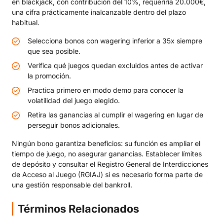
en blackjack, con contribución del 10%, requeriría 20.000€,
una cifra prácticamente inalcanzable dentro del plazo
habitual.
Selecciona bonos con wagering inferior a 35x siempre
que sea posible.
Verifica qué juegos quedan excluidos antes de activar
la promoción.
Practica primero en modo demo para conocer la
volatilidad del juego elegido.
Retira las ganancias al cumplir el wagering en lugar de
perseguir bonos adicionales.
Ningún bono garantiza beneficios: su función es ampliar el
tiempo de juego, no asegurar ganancias. Establecer límites
de depósito y consultar el Registro General de Interdicciones
de Acceso al Juego (RGIAJ) si es necesario forma parte de
una gestión responsable del bankroll.
Términos Relacionados