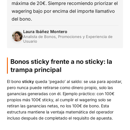
máxima de 20€. Siempre recomiendo priorizar el
wagering bajo por encima del importe llamativo
del bono.
Laura Ibáñez Montero
Analista de Bonos, Promociones y Experiencia de
Usuario
Bonos sticky frente a no sticky: la
trampa principal
El bono
sticky
queda ‘pegado’ al saldo: se usa para apostar,
pero nunca puede retirarse como dinero propio, solo las
ganancias generadas con él. Ejemplo práctico: con 100€
propios más 100€ sticky, al cumplir el wagering solo se
retiran las ganancias netas, no los 100€ de bono. Esta
estructura mantiene la ventaja matemática del operador
incluso después de completado el requisito de apuesta.