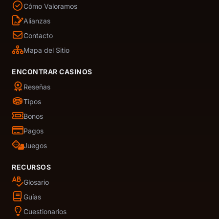
Cómo Valoramos
Alianzas
Contacto
Mapa del Sitio
ENCONTRAR CASINOS
Reseñas
Tipos
Bonos
Pagos
Juegos
RECURSOS
Glosario
Guías
Cuestionarios