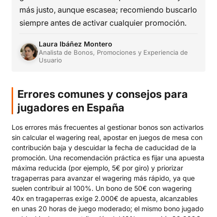
más justo, aunque escasea; recomiendo buscarlo
siempre antes de activar cualquier promoción.
Laura Ibáñez Montero
Analista de Bonos, Promociones y Experiencia de
Usuario
Errores comunes y consejos para
jugadores en España
Los errores más frecuentes al gestionar bonos son activarlos
sin calcular el wagering real, apostar en juegos de mesa con
contribución baja y descuidar la fecha de caducidad de la
promoción. Una recomendación práctica es fijar una apuesta
máxima reducida (por ejemplo, 5€ por giro) y priorizar
tragaperras para avanzar el wagering más rápido, ya que
suelen contribuir al 100%. Un bono de 50€ con wagering
40x en tragaperras exige 2.000€ de apuesta, alcanzables
en unas 20 horas de juego moderado; el mismo bono jugado