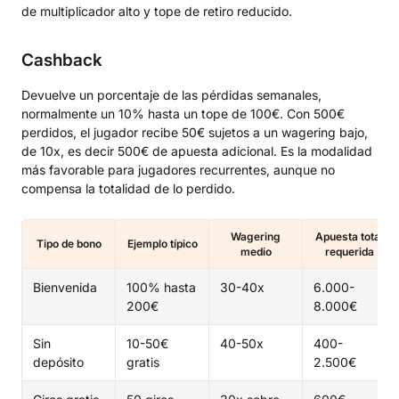
de multiplicador alto y tope de retiro reducido.
Cashback
Devuelve un porcentaje de las pérdidas semanales,
normalmente un 10% hasta un tope de 100€. Con 500€
perdidos, el jugador recibe 50€ sujetos a un wagering bajo,
de 10x, es decir 500€ de apuesta adicional. Es la modalidad
más favorable para jugadores recurrentes, aunque no
compensa la totalidad de lo perdido.
Wagering
Apuesta total
Tipo de bono
Ejemplo típico
medio
requerida
Bienvenida
100% hasta
30-40x
6.000-
200€
8.000€
Sin
10-50€
40-50x
400-
depósito
gratis
2.500€