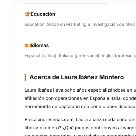
Educación
Education: Grado en Marketing e Investigación de Merca
Idiomas
Español (nativo), Italiano (profesional), Inglés (profesiona
Acerca de Laura Ibáñez Montero
Laura Ibáñez lleva ocho años especializándose en u
afiliación con operaciones en España e Italia, dond
herramienta de captación con condiciones diseñad
En casinoresenas.com, Laura analiza cada bono de 
liberar el dinero? ¿Qué juegos contribuyen al wager
respuestas concretas, y su trabajo es encontrarlas 