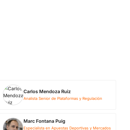
Carlos Mendoza Ruiz
Analista Senior de Plataformas y Regulación
Marc Fontana Puig
Especialista en Apuestas Deportivas y Mercados