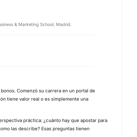
usiness & Marketing School, Madrid.
s bonos. Comenzó su carrera en un portal de
ión tiene valor real o es simplemente una
rspectiva práctica: ¿cuánto hay que apostar para
 como las describe? Esas preguntas tienen