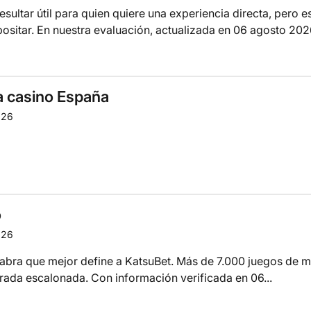
esultar útil para quien quiere una experiencia directa, per
ositar. En nuestra evaluación, actualizada en 06 agosto 2026,
a casino España
026
o
026
labra que mejor define a KatsuBet. Más de 7.000 juegos de m
ada escalonada. Con información verificada en 06...