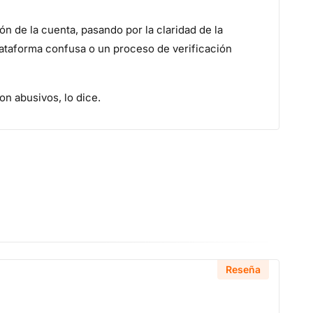
ón de la cuenta, pasando por la claridad de la
lataforma confusa o un proceso de verificación
on abusivos, lo dice.
Reseña