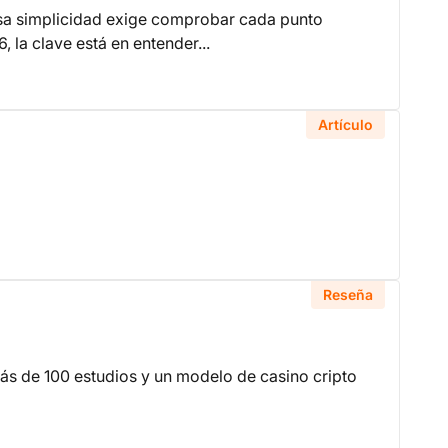
o esa simplicidad exige comprobar cada punto
 la clave está en entender...
Artículo
Reseña
ás de 100 estudios y un modelo de casino cripto