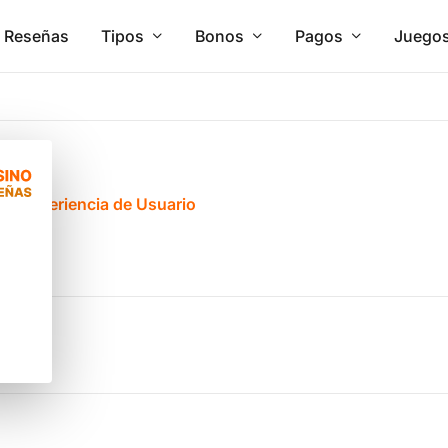
Reseñas
Tipos
Bonos
Pagos
Juego
ero
 y Experiencia de Usuario