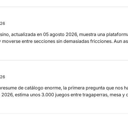
026
asino, actualizada en 05 agosto 2026, muestra una platafor
 moverse entre secciones sin demasiadas fricciones. Aun así, 
026
resume de catálogo enorme, la primera pregunta que nos ha
 2026, estima unos 3.000 juegos entre tragaperras, mesa y d