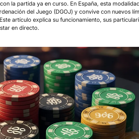
s con la partida ya en curso. En España, esta modalida
 Ordenación del Juego (DGOJ) y convive con nuevos lím
ste artículo explica su funcionamiento, sus particula
star en directo.