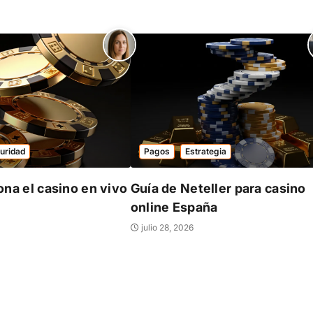
uridad
Pagos
Estrategia
na el casino en vivo
Guía de Neteller para casino
online España
julio 28, 2026