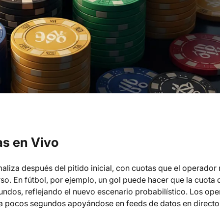
s en Vivo
maliza después del pitido inicial, con cuotas que el operador 
so. En fútbol, por ejemplo, un gol puede hacer que la cuota 
ndos, reflejando el nuevo escenario probabilístico. Los op
da pocos segundos apoyándose en feeds de datos en directo