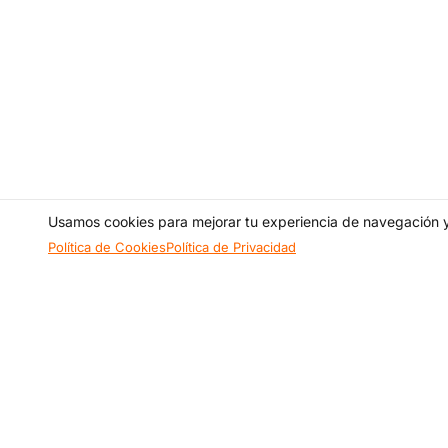
Usamos cookies para mejorar tu experiencia de navegación y an
Política de Cookies
Política de Privacidad