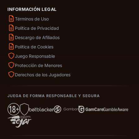
INFORMACIÓN LEGAL
Términos de Uso
Política de Privacidad
Descargo de Afiliados
Política de Cookies
Juego Responsable
Protección de Menores
Derechos de los Jugadores
JUEGA DE FORMA RESPONSABLE Y SEGURA