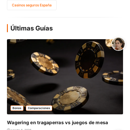
Casinos seguros España
Últimas Guías
Bonos
Comparaciones
Wagering en tragaperras vs juegos de mesa