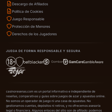
Descargo de Afiliados
Política de Cookies
Juego Responsable
Protección de Menores
Derechos de los Jugadores
JUEGA DE FORMA RESPONSABLE Y SEGURA
casinoresenas.com es un portal informativo e independiente de
reseñas, comparativas y guías sobre juegos de azar y apuestas online.
No somos un operador de juego ni una casa de apuestas. No
gestionamos cuentas, depósitos ni retiros, y no ofrecemos asesoría
legal o financiera. Algunos enlaces del sitio son de afiliado: podemos