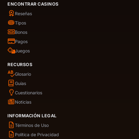
ENCONTRAR CASINOS
Reseñas
Tipos
Bonos
Pagos
Juegos
RECURSOS
Glosario
Guías
Cuestionarios
Noticias
INFORMACIÓN LEGAL
Términos de Uso
Política de Privacidad