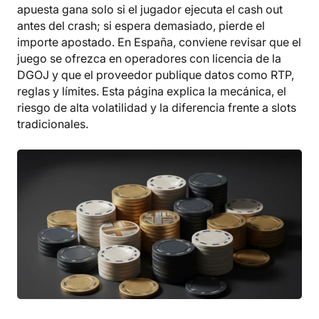
apuesta gana solo si el jugador ejecuta el cash out
antes del crash; si espera demasiado, pierde el
importe apostado. En España, conviene revisar que el
juego se ofrezca en operadores con licencia de la
DGOJ y que el proveedor publique datos como RTP,
reglas y límites. Esta página explica la mecánica, el
riesgo de alta volatilidad y la diferencia frente a slots
tradicionales.