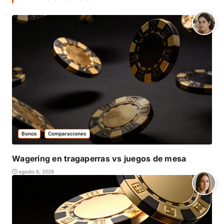
Bonos
Comparaciones
Wagering en tragaperras vs juegos de mesa
agosto 6, 2026