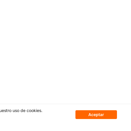
nuestro uso de cookies.
Aceptar