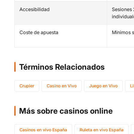
Accesibilidad
Sesiones 
individua
Coste de apuesta
Mínimos s
Términos Relacionados
Crupier
Casino en Vivo
Juego en Vivo
L
Más sobre casinos online
Casinos en vivo España
Ruleta en vivo España