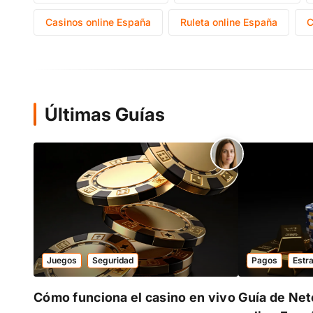
Casinos online España
Ruleta online España
C
Últimas Guías
Juegos
Seguridad
Pagos
Estr
Cómo funciona el casino en vivo
Guía de Net