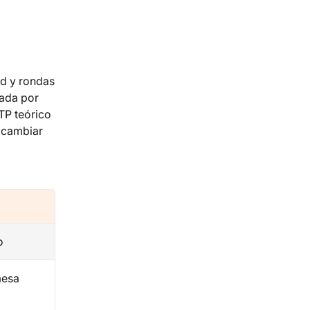
ad y rondas
rada por
RTP teórico
n cambiar
o
mesa