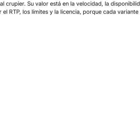
l crupier. Su valor está en la velocidad, la disponibili
 el RTP, los límites y la licencia, porque cada variant