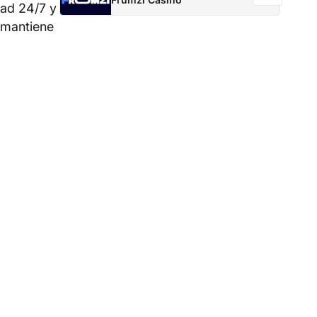
dad 24/7 y
e mantiene