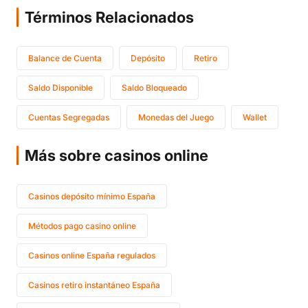
Términos Relacionados
Balance de Cuenta
Depósito
Retiro
Saldo Disponible
Saldo Bloqueado
Cuentas Segregadas
Monedas del Juego
Wallet
Más sobre casinos online
Casinos depósito mínimo España
Métodos pago casino online
Casinos online España regulados
Casinos retiro instantáneo España