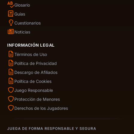
Glosario
Guías
Cuestionarios
Noticias
INFORMACIÓN LEGAL
Términos de Uso
Política de Privacidad
Descargo de Afiliados
Política de Cookies
Juego Responsable
Protección de Menores
Derechos de los Jugadores
JUEGA DE FORMA RESPONSABLE Y SEGURA