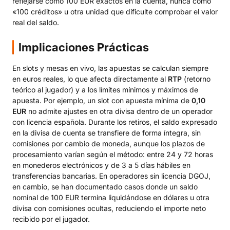
reflejarse como 100 EUR exactos en la cuenta, nunca como
«100 créditos» u otra unidad que dificulte comprobar el valor
real del saldo.
Implicaciones Prácticas
En slots y mesas en vivo, las apuestas se calculan siempre
en euros reales, lo que afecta directamente al
RTP
(retorno
teórico al jugador) y a los límites mínimos y máximos de
apuesta. Por ejemplo, un slot con apuesta mínima de
0,10
EUR
no admite ajustes en otra divisa dentro de un operador
con licencia española. Durante los retiros, el saldo expresado
en la divisa de cuenta se transfiere de forma íntegra, sin
comisiones por cambio de moneda, aunque los plazos de
procesamiento varían según el método: entre 24 y 72 horas
en monederos electrónicos y de 3 a 5 días hábiles en
transferencias bancarias. En operadores sin licencia DGOJ,
en cambio, se han documentado casos donde un saldo
nominal de 100 EUR termina liquidándose en dólares u otra
divisa con comisiones ocultas, reduciendo el importe neto
recibido por el jugador.