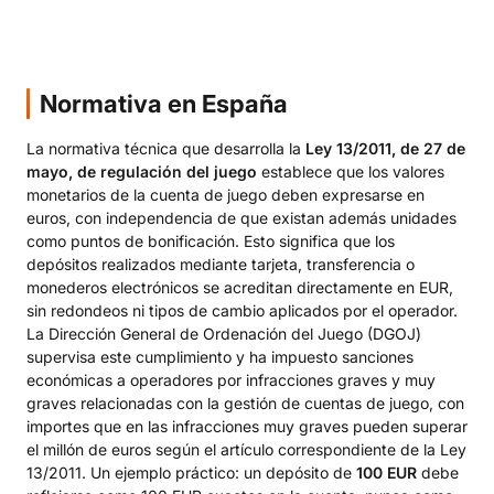
Normativa en España
La normativa técnica que desarrolla la
Ley 13/2011, de 27 de
mayo, de regulación del juego
establece que los valores
monetarios de la cuenta de juego deben expresarse en
euros, con independencia de que existan además unidades
como puntos de bonificación. Esto significa que los
depósitos realizados mediante tarjeta, transferencia o
monederos electrónicos se acreditan directamente en EUR,
sin redondeos ni tipos de cambio aplicados por el operador.
La Dirección General de Ordenación del Juego (DGOJ)
supervisa este cumplimiento y ha impuesto sanciones
económicas a operadores por infracciones graves y muy
graves relacionadas con la gestión de cuentas de juego, con
importes que en las infracciones muy graves pueden superar
el millón de euros según el artículo correspondiente de la Ley
13/2011. Un ejemplo práctico: un depósito de
100 EUR
debe