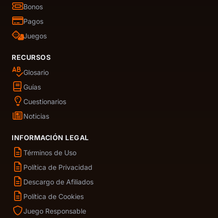
Bonos
Pagos
Juegos
RECURSOS
Glosario
Guías
Cuestionarios
Noticias
INFORMACIÓN LEGAL
Términos de Uso
Política de Privacidad
Descargo de Afiliados
Política de Cookies
Juego Responsable