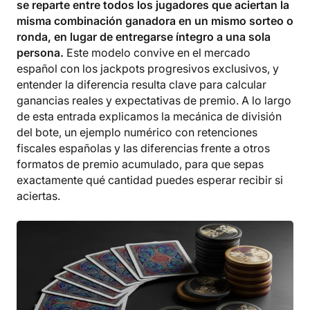
se reparte entre todos los jugadores que aciertan la
misma combinación ganadora en un mismo sorteo o
ronda, en lugar de entregarse íntegro a una sola
persona.
Este modelo convive en el mercado
español con los jackpots progresivos exclusivos, y
entender la diferencia resulta clave para calcular
ganancias reales y expectativas de premio. A lo largo
de esta entrada explicamos la mecánica de división
del bote, un ejemplo numérico con retenciones
fiscales españolas y las diferencias frente a otros
formatos de premio acumulado, para que sepas
exactamente qué cantidad puedes esperar recibir si
aciertas.