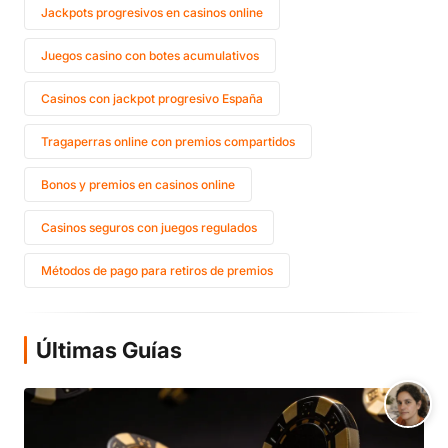
Jackpots progresivos en casinos online
Juegos casino con botes acumulativos
Casinos con jackpot progresivo España
Tragaperras online con premios compartidos
Bonos y premios en casinos online
Casinos seguros con juegos regulados
Métodos de pago para retiros de premios
Últimas Guías