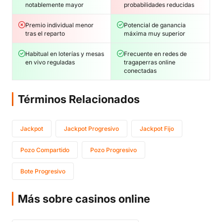
notablemente mayor
probabilidades reducidas
Premio individual menor
Potencial de ganancia
tras el reparto
máxima muy superior
Habitual en loterías y mesas
Frecuente en redes de
en vivo reguladas
tragaperras online
conectadas
Términos Relacionados
Jackpot
Jackpot Progresivo
Jackpot Fijo
Pozo Compartido
Pozo Progresivo
Bote Progresivo
Más sobre casinos online