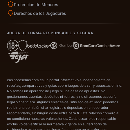
Protección de Menores
Derechos de los Jugadores
JUEGA DE FORMA RESPONSABLE Y SEGURA
casinoresenas.com es un portal informativo e independiente de
reseñas, comparativas y guías sobre juegos de azar y apuestas online.
No somos un operador de juego ni una casa de apuestas. No
gestionamos cuentas, depósitos ni retiros, y no ofrecemos asesoría
legal o financiera. Algunos enlaces del sitio son de afiliado: podemos
recibir una comisión si te registras o depositas en un operador
recomendado, sin ningún coste extra para ti. Esta relación comercial
no condiciona nuestras valoraciones. Cada usuario es responsable
exclusivo de verificar la normativa vigente en su territorio de
residencia y asegurarse de jugar únicamente en plataformas