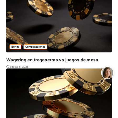
Bonos
Comparaciones
Wagering en tragaperras vs juegos de mesa
agosto 6, 2026