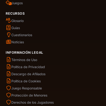
Juegos
RECURSOS
Glosario
Guías
Cuestionarios
Noticias
INFORMACIÓN LEGAL
Términos de Uso
Política de Privacidad
Descargo de Afiliados
Política de Cookies
Juego Responsable
Protección de Menores
Derechos de los Jugadores