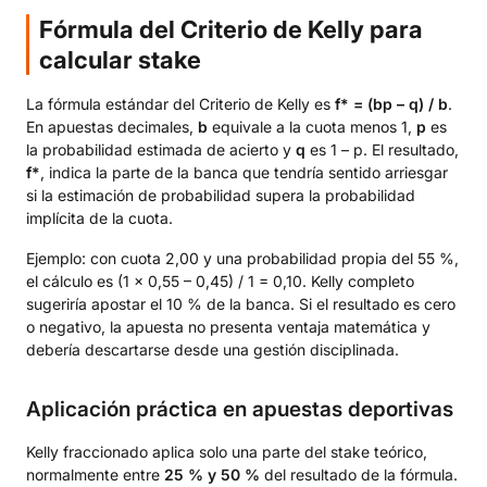
Fórmula del Criterio de Kelly para
calcular stake
La fórmula estándar del Criterio de Kelly es
f* = (bp – q) / b
.
En apuestas decimales,
b
equivale a la cuota menos 1,
p
es
la probabilidad estimada de acierto y
q
es 1 – p. El resultado,
f*
, indica la parte de la banca que tendría sentido arriesgar
si la estimación de probabilidad supera la probabilidad
implícita de la cuota.
Ejemplo: con cuota 2,00 y una probabilidad propia del 55 %,
el cálculo es (1 × 0,55 – 0,45) / 1 = 0,10. Kelly completo
sugeriría apostar el 10 % de la banca. Si el resultado es cero
o negativo, la apuesta no presenta ventaja matemática y
debería descartarse desde una gestión disciplinada.
Aplicación práctica en apuestas deportivas
Kelly fraccionado aplica solo una parte del stake teórico,
normalmente entre
25 % y 50 %
del resultado de la fórmula.