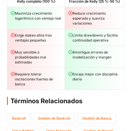
Kelly completo (100 %)
Fracción de Kelly (25 %-50 %)
Maximiza crecimiento
Reduce crecimiento
logarítmico con ventaja real
esperado y suaviza
variaciones
Exige stakes altos tras
Limita drawdowns y facilita
ventajas pequeñas
continuidad operativa
Muy sensible a
Amortigua errores de
probabilidades mal
modelización y margen
estimadas
Requiere tolerar
Encaja mejor con disciplina
oscilaciones fuertes de
diaria
banca
Términos Relacionados
Bankroll
Gestión de Bankroll
Gestión de Banca
Value Betting
Valor Esperado
Gestión de Riesgo