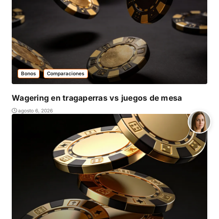
Bonos
Comparaciones
Wagering en tragaperras vs juegos de mesa
agosto 6, 2026