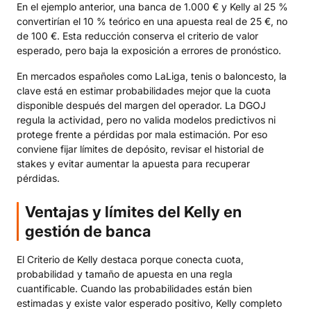
En el ejemplo anterior, una banca de 1.000 € y Kelly al 25 %
convertirían el 10 % teórico en una apuesta real de 25 €, no
de 100 €. Esta reducción conserva el criterio de valor
esperado, pero baja la exposición a errores de pronóstico.
En mercados españoles como LaLiga, tenis o baloncesto, la
clave está en estimar probabilidades mejor que la cuota
disponible después del margen del operador. La DGOJ
regula la actividad, pero no valida modelos predictivos ni
protege frente a pérdidas por mala estimación. Por eso
conviene fijar límites de depósito, revisar el historial de
stakes y evitar aumentar la apuesta para recuperar
pérdidas.
Ventajas y límites del Kelly en
gestión de banca
El Criterio de Kelly destaca porque conecta cuota,
probabilidad y tamaño de apuesta en una regla
cuantificable. Cuando las probabilidades están bien
estimadas y existe valor esperado positivo, Kelly completo