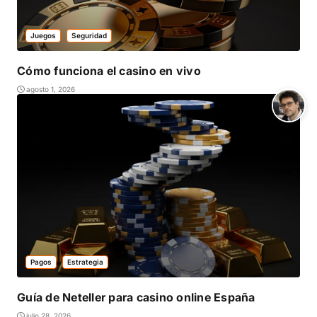
Juegos
Seguridad
Cómo funciona el casino en vivo
agosto 1, 2026
Pagos
Estrategia
Guía de Neteller para casino online España
julio 28, 2026