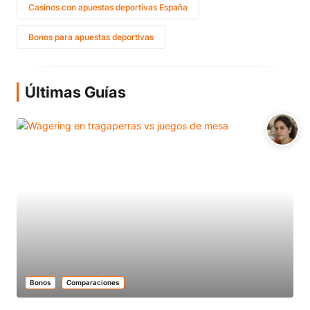
Casinos con apuestas deportivas España
Bonos para apuestas deportivas
Últimas Guías
Bonos
Comparaciones