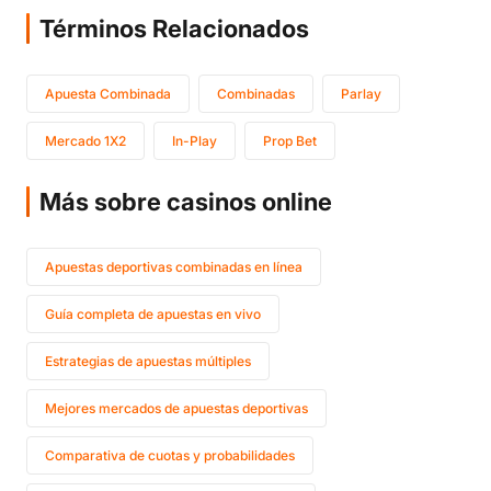
Términos Relacionados
Apuesta Combinada
Combinadas
Parlay
Mercado 1X2
In-Play
Prop Bet
Más sobre casinos online
Apuestas deportivas combinadas en línea
Guía completa de apuestas en vivo
Estrategias de apuestas múltiples
Mejores mercados de apuestas deportivas
Comparativa de cuotas y probabilidades