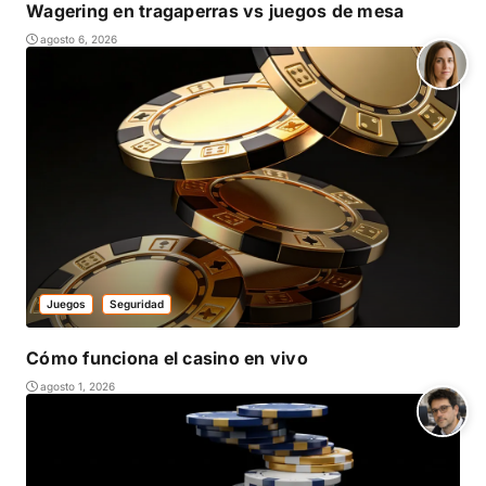
Wagering en tragaperras vs juegos de mesa
agosto 6, 2026
Juegos
Seguridad
Cómo funciona el casino en vivo
agosto 1, 2026