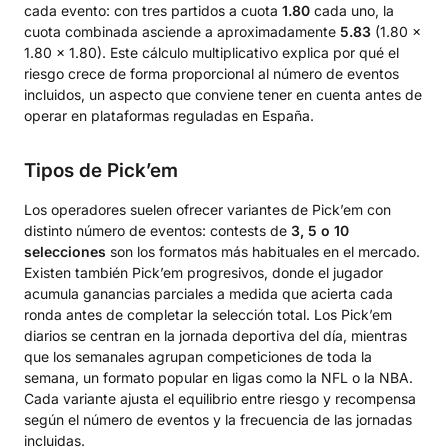
cada evento: con tres partidos a cuota
1.80
cada uno, la
cuota combinada asciende a aproximadamente
5.83
(1.80 ×
1.80 × 1.80). Este cálculo multiplicativo explica por qué el
riesgo crece de forma proporcional al número de eventos
incluidos, un aspecto que conviene tener en cuenta antes de
operar en plataformas reguladas en España.
Tipos de Pick’em
Los operadores suelen ofrecer variantes de Pick’em con
distinto número de eventos: contests de
3, 5 o 10
selecciones
son los formatos más habituales en el mercado.
Existen también Pick’em progresivos, donde el jugador
acumula ganancias parciales a medida que acierta cada
ronda antes de completar la selección total. Los Pick’em
diarios se centran en la jornada deportiva del día, mientras
que los semanales agrupan competiciones de toda la
semana, un formato popular en ligas como la NFL o la NBA.
Cada variante ajusta el equilibrio entre riesgo y recompensa
según el número de eventos y la frecuencia de las jornadas
incluidas.