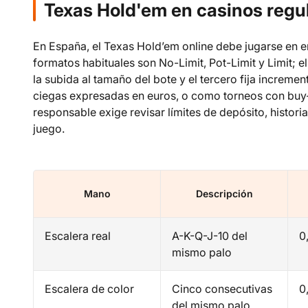
Texas Hold'em en casinos reg
En España, el Texas Hold’em online debe jugarse en e
formatos habituales son No-Limit, Pot-Limit y Limit; e
la subida al tamaño del bote y el tercero fija incre
ciegas expresadas en euros, o como torneos con buy-i
responsable exige revisar límites de depósito, histor
juego.
Mano
Descripción
Escalera real
A-K-Q-J-10 del
0
mismo palo
Escalera de color
Cinco consecutivas
0
del mismo palo