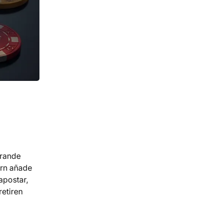
grande
urn añade
apostar,
retiren