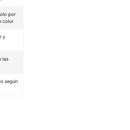
olo por
e color
r y
 las
ajo según