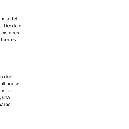
ncia del
e. Desde el
ecisiones
fuertes.
us dos
ull house,
tas de
, una
pares