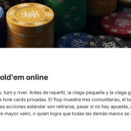
old'em online
turn y river. Antes de repartir, la ciega pequeña y la ciega 
os
hole cards
privadas. El flop muestra tres comunitarias, el t
 las acciones estándar son retirarse, pasar si no hay apuesta, 
de mayor valor, o quien logra que todas las demás manos se 