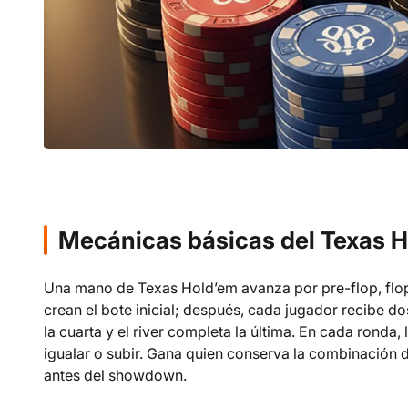
Mecánicas básicas del Texas H
Una mano de Texas Hold’em avanza por pre-flop, flop, 
crean el bote inicial; después, cada jugador recibe d
la cuarta y el river completa la última. En cada ronda,
igualar o subir. Gana quien conserva la combinación 
antes del
showdown
.