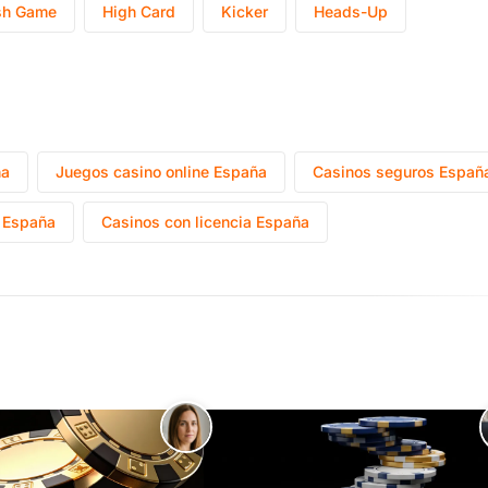
sh Game
High Card
Kicker
Heads-Up
ña
Juegos casino online España
Casinos seguros Españ
s España
Casinos con licencia España