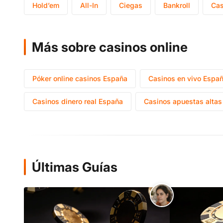
Hold’em
All-In
Ciegas
Bankroll
Ca
Más sobre casinos online
Póker online casinos España
Casinos en vivo Espa
Casinos dinero real España
Casinos apuestas alta
Últimas Guías