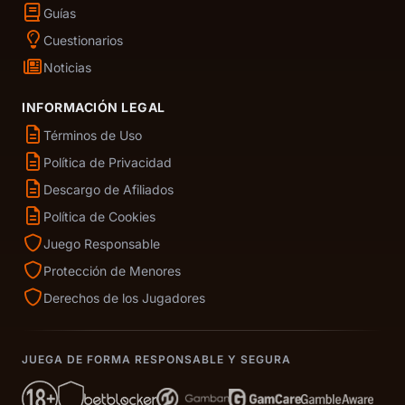
Guías
Cuestionarios
Noticias
INFORMACIÓN LEGAL
Términos de Uso
Política de Privacidad
Descargo de Afiliados
Política de Cookies
Juego Responsable
Protección de Menores
Derechos de los Jugadores
JUEGA DE FORMA RESPONSABLE Y SEGURA