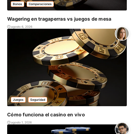
Bonos
Comparaciones
Wagering en tragaperras vs juegos de mesa
agosto 6, 2026
Juegos
Seguridad
Cómo funciona el casino en vivo
agosto 1, 2026