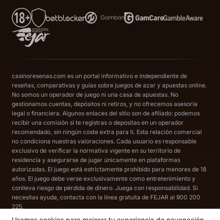
casinoresenas.com es un portal informativo e independiente de
reseñas, comparativas y guías sobre juegos de azar y apuestas online.
No somos un operador de juego ni una casa de apuestas. No
gestionamos cuentas, depósitos ni retiros, y no ofrecemos asesoría
legal o financiera. Algunos enlaces del sitio son de afiliado: podemos
recibir una comisión si te registras o depositas en un operador
recomendado, sin ningún coste extra para ti. Esta relación comercial
no condiciona nuestras valoraciones. Cada usuario es responsable
exclusivo de verificar la normativa vigente en su territorio de
residencia y asegurarse de jugar únicamente en plataformas
autorizadas. El juego está estrictamente prohibido para menores de 18
años. El juego debe verse exclusivamente como entretenimiento y
conlleva riesgo de pérdida de dinero. Juega con responsabilidad. Si
necesitas ayuda, contacta con la línea gratuita de FEJAR al 900 200
225.
Usamos cookies para mejorar tu experiencia de navegación.