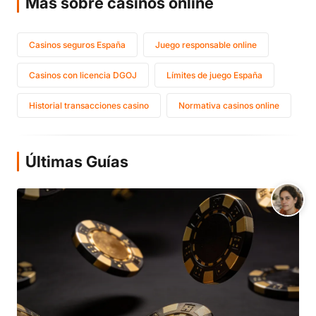
Más sobre casinos online
Casinos seguros España
Juego responsable online
Casinos con licencia DGOJ
Límites de juego España
Historial transacciones casino
Normativa casinos online
Últimas Guías