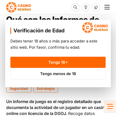
Qué son los Informes de
Juego en Casinos Online
Verificación de Edad
Debes tener 18 años o más para acceder a este
Casino Reseñas
/
Glosario
/
Qué son los Informes de Juego en
sitio web. Por favor, confirma tu edad.
Casinos Online
Tengo 18+
Escrito por:
Carlos Mendoza Ruiz
,
Analista Senior de
Plataformas y Regulación
Tengo menos de 18
Última actualización diciembre 10, 2025, 11:17
Seguridad
Estrategia
Un informe de juego es el registro detallado que
documenta la actividad de un jugador en un casino
online con licencia de la DGOJ.
Recoge datos