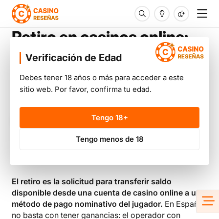
Retiro en casinos online:
significado
Verificación de Edad
Debes tener 18 años o más para acceder a este
Casino Reseñas
/
Glosario
/
Retiro en casinos online: significado
sitio web. Por favor, confirma tu edad.
Escrito por:
Alejandro Fiore
,
Experto en Pagos, Banca y
Tengo 18+
Cumplimiento Financiero
Última actualización enero 2, 2026, 10:41
Tengo menos de 18
Pagos
Seguridad
El retiro es la solicitud para transferir saldo
disponible desde una cuenta de casino online a un
método de pago nominativo del jugador.
En España
no basta con tener ganancias: el operador con