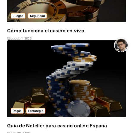
Juegos
Seguridad
Cómo funciona el casino en vivo
agosto 1, 2026
Pagos
Estrategia
Guía de Neteller para casino online España