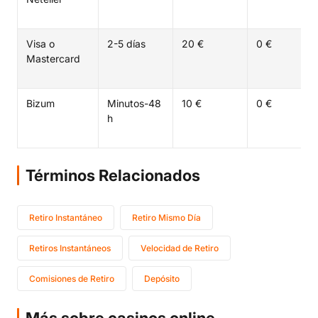
Visa o
2-5 días
20 €
0 €
Mastercard
Bizum
Minutos-48
10 €
0 €
h
Términos Relacionados
Retiro Instantáneo
Retiro Mismo Día
Retiros Instantáneos
Velocidad de Retiro
Comisiones de Retiro
Depósito