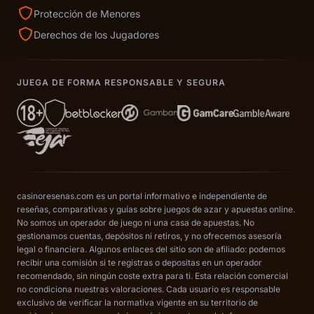
Protección de Menores
Derechos de los Jugadores
JUEGA DE FORMA RESPONSABLE Y SEGURA
casinoresenas.com es un portal informativo e independiente de
reseñas, comparativas y guías sobre juegos de azar y apuestas online.
No somos un operador de juego ni una casa de apuestas. No
gestionamos cuentas, depósitos ni retiros, y no ofrecemos asesoría
legal o financiera. Algunos enlaces del sitio son de afiliado: podemos
recibir una comisión si te registras o depositas en un operador
recomendado, sin ningún coste extra para ti. Esta relación comercial
no condiciona nuestras valoraciones. Cada usuario es responsable
exclusivo de verificar la normativa vigente en su territorio de