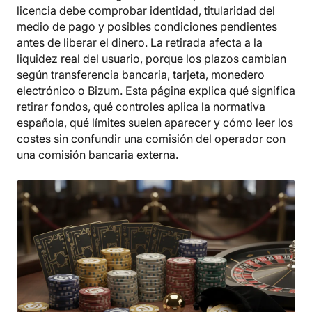
licencia debe comprobar identidad, titularidad del
medio de pago y posibles condiciones pendientes
antes de liberar el dinero. La retirada afecta a la
liquidez real del usuario, porque los plazos cambian
según transferencia bancaria, tarjeta, monedero
electrónico o Bizum. Esta página explica qué significa
retirar fondos, qué controles aplica la normativa
española, qué límites suelen aparecer y cómo leer los
costes sin confundir una comisión del operador con
una comisión bancaria externa.