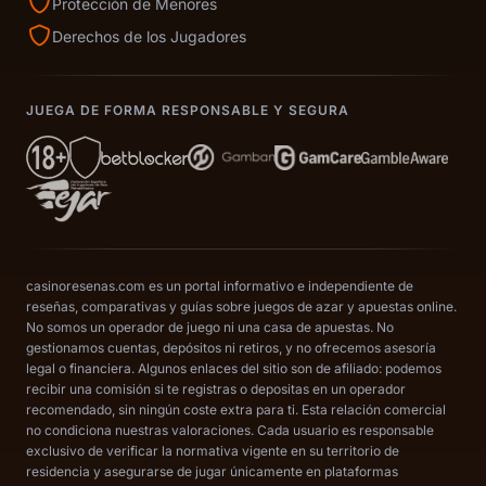
Protección de Menores
Derechos de los Jugadores
JUEGA DE FORMA RESPONSABLE Y SEGURA
casinoresenas.com es un portal informativo e independiente de
reseñas, comparativas y guías sobre juegos de azar y apuestas online.
No somos un operador de juego ni una casa de apuestas. No
gestionamos cuentas, depósitos ni retiros, y no ofrecemos asesoría
legal o financiera. Algunos enlaces del sitio son de afiliado: podemos
recibir una comisión si te registras o depositas en un operador
recomendado, sin ningún coste extra para ti. Esta relación comercial
no condiciona nuestras valoraciones. Cada usuario es responsable
exclusivo de verificar la normativa vigente en su territorio de
residencia y asegurarse de jugar únicamente en plataformas