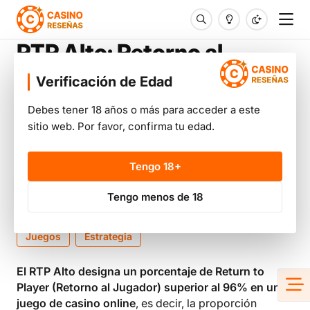
RTP Alto: Retorno al
Jugador Superior al 96%
Verificación de Edad
Debes tener 18 años o más para acceder a este
Casino Reseñas
/
Glosario
/
RTP Alto: Retorno al Jugador
sitio web. Por favor, confirma tu edad.
Superior al 96%
Tengo 18+
Escrito por:
Sofía Vega Torres
,
Especialista en Juegos
de Casino y Proveedores de Software
Tengo menos de 18
Última actualización enero 6, 2026, 10:02
Juegos
Estrategia
El RTP Alto designa un porcentaje de Return to
Player (Retorno al Jugador) superior al 96% en un
juego de casino online
, es decir, la proporción