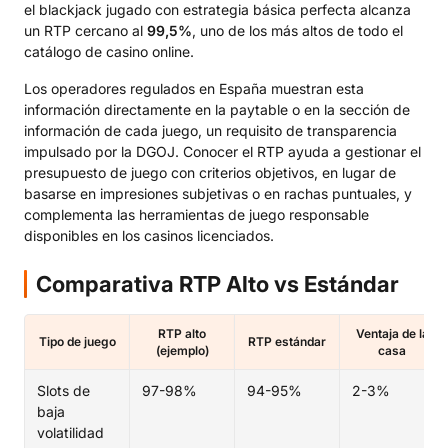
el blackjack jugado con estrategia básica perfecta alcanza
un RTP cercano al
99,5%
, uno de los más altos de todo el
catálogo de casino online.
Los operadores regulados en España muestran esta
información directamente en la paytable o en la sección de
información de cada juego, un requisito de transparencia
impulsado por la DGOJ. Conocer el RTP ayuda a gestionar el
presupuesto de juego con criterios objetivos, en lugar de
basarse en impresiones subjetivas o en rachas puntuales, y
complementa las herramientas de juego responsable
disponibles en los casinos licenciados.
Comparativa RTP Alto vs Estándar
RTP alto
Ventaja de la
Tipo de juego
RTP estándar
(ejemplo)
casa
Slots de
97-98%
94-95%
2-3%
baja
volatilidad