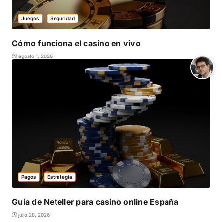
Juegos
Seguridad
Cómo funciona el casino en vivo
agosto 1, 2026
Pagos
Estrategia
Guía de Neteller para casino online España
julio 28, 2026