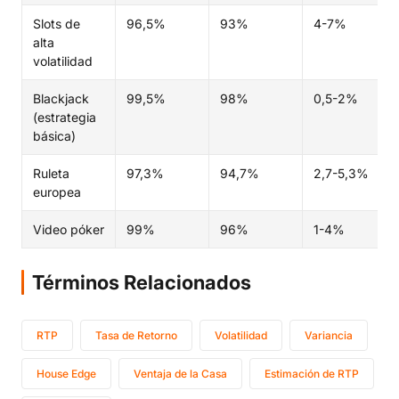
Slots de
96,5%
93%
4-7%
alta
volatilidad
Blackjack
99,5%
98%
0,5-2%
(estrategia
básica)
Ruleta
97,3%
94,7%
2,7-5,3%
europea
Video póker
99%
96%
1-4%
Términos Relacionados
RTP
Tasa de Retorno
Volatilidad
Variancia
House Edge
Ventaja de la Casa
Estimación de RTP