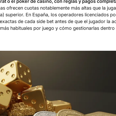
arat o el póker de casino, con reglas y pagos compl
s ofrecen cuotas notablemente más altas que la jug
sa) superior. En España, los operadores licenciados p
exactas de cada side bet antes de que el jugador la ac
 más habituales por juego y cómo gestionarlas dentro