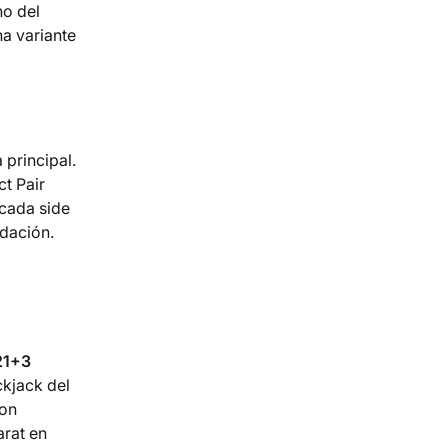
no del
na variante
 principal.
t Pair
 cada side
idación.
21+3
ckjack del
son
arat en