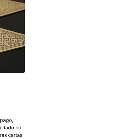
 pago,
sultado no
ras cartas