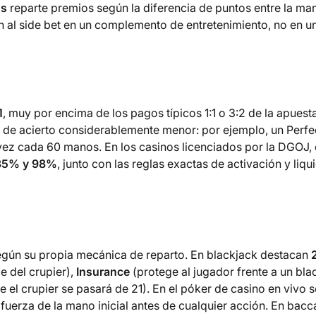
us
reparte premios según la diferencia de puntos entre la ma
n al side bet en un complemento de entretenimiento, no en u
1
, muy por encima de los pagos típicos 1:1 o 3:2 de la apuesta
e acierto considerablemente menor: por ejemplo, un Perfec
vez cada 60 manos. En los casinos licenciados por la DGOJ,
85% y 98%
, junto con las reglas exactas de activación y liqu
egún su propia mecánica de reparto. En blackjack destacan
e del crupier),
Insurance
(protege al jugador frente a un bla
 el crupier se pasará de 21). En el póker de casino en vivo 
 fuerza de la mano inicial antes de cualquier acción. En bacc