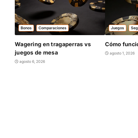
Bonos
Comparaciones
Juegos
Seg
Wagering en tragaperras vs
Cómo funcio
juegos de mesa
agosto 1, 2026
agosto 6, 2026