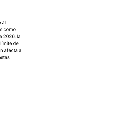
e al
las como
 2026, la
límite de
n afecta al
stas