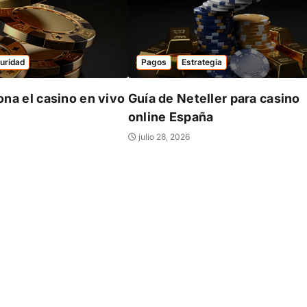
uridad
Pagos
Estrategia
na el casino en vivo
Guía de Neteller para casino
online España
julio 28, 2026