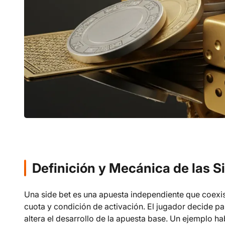
Definición y Mecánica de las S
Una side bet es una apuesta independiente que coexis
cuota y condición de activación. El jugador decide par
altera el desarrollo de la apuesta base. Un ejemplo ha