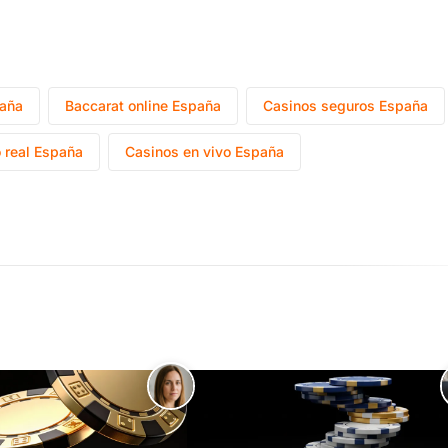
paña
Baccarat online España
Casinos seguros España
 real España
Casinos en vivo España