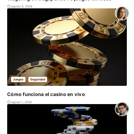
agosto 6, 2026
Juegos
Seguridad
Cómo funciona el casino en vivo
agosto 1, 2026