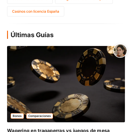
Casinos con licencia España
Últimas Guías
Bonos
Comparaciones
Wagering en tragaperras vs juegos de mesa