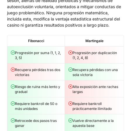
sesión, alertas de realidad periódicas y mecanismos de
autoexclusión voluntaria, orientados a mitigar conductas de
juego problemático. Ninguna progresión matemática,
incluida esta, modifica la ventaja estadística estructural del
casino ni garantiza resultados positivos a largo plazo.
Fibonacci
Martingale
Progresión por suma (1, 1, 2,
Progresión por duplicación
3, 5)
(1, 2, 4, 8)
Recupera pérdidas tras dos
Recupera pérdidas con una
victorias
sola victoria
Riesgo de ruina más lento y
Alta exposición ante rachas
gradual
largas
Requiere bankroll de 50 o
Requiere bankroll
más unidades
prácticamente ilimitado
Retrocede dos pasos tras
Vuelve directamente a la
ganar
apuesta base