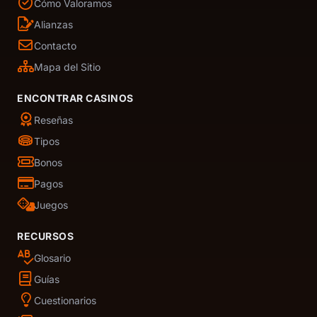
Cómo Valoramos
Alianzas
Contacto
Mapa del Sitio
ENCONTRAR CASINOS
Reseñas
Tipos
Bonos
Pagos
Juegos
RECURSOS
Glosario
Guías
Cuestionarios