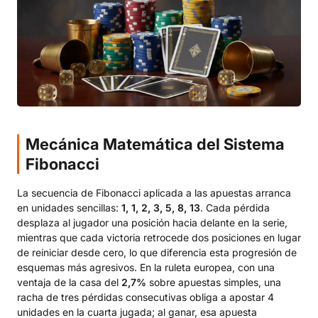
Mecánica Matemática del Sistema
Fibonacci
La secuencia de Fibonacci aplicada a las apuestas arranca
en unidades sencillas:
1, 1, 2, 3, 5, 8, 13
. Cada pérdida
desplaza al jugador una posición hacia delante en la serie,
mientras que cada victoria retrocede dos posiciones en lugar
de reiniciar desde cero, lo que diferencia esta progresión de
esquemas más agresivos. En la ruleta europea, con una
ventaja de la casa del
2,7%
sobre apuestas simples, una
racha de tres pérdidas consecutivas obliga a apostar 4
unidades en la cuarta jugada; al ganar, esa apuesta