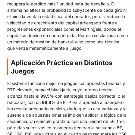
recupera lo perdido más 1 unidad neta de beneficio. El
sistema no altera la probabilidad subyacente de cada giro ni
elimina la ventaja estadística del operador, pero sí reduce la
velocidad de crecimiento del capital arriesgado frente a
progresiones exponenciales como el Martingale, donde el
capital se duplica en cada pérdida. Por eso se clasifica como
un método de gestión de bankroll y no como una técnica
que venza matemáticamente al juego.
Aplicación Práctica en Distintos
Juegos
El sistema funciona mejor en juegos con apuestas binarias y
RTP elevado, como el blackjack, cuyo retorno teórico
alcanza hasta el
99,5%
con estrategia básica correcta, o el
baccarat, con un
98,9%
de RTP en la apuesta al banquero.
No resulta adecuado en slots, dado que su alta varianza y la
ausencia de apuestas binarias impiden aplicar la lógica de la
secuencia. Un ejemplo práctico: con una unidad de 5€, tres
pérdidas sucesivas en rojo/negro generan la secuencia 5€,
5€, 10€, 15€; una victoria en el cuarto paso recupera los 25€