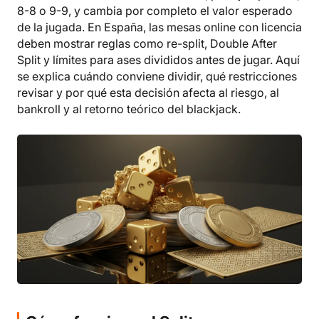
8-8 o 9-9, y cambia por completo el valor esperado
de la jugada. En España, las mesas online con licencia
deben mostrar reglas como re-split, Double After
Split y límites para ases divididos antes de jugar. Aquí
se explica cuándo conviene dividir, qué restricciones
revisar y por qué esta decisión afecta al riesgo, al
bankroll y al retorno teórico del blackjack.