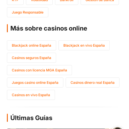
Juego Responsable
Más sobre casinos online
Blackjack online España
Blackjack en vivo España
Casinos seguros España
Casinos con licencia MGA España
Juegos casino online España
Casinos dinero real España
Casinos en vivo España
Últimas Guías