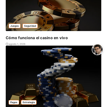
Juegos
Seguridad
Cómo funciona el casino en vivo
agosto 1, 2026
Pagos
Estrategia