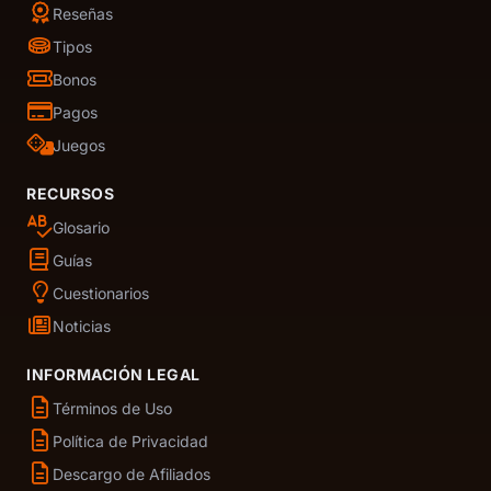
Reseñas
Tipos
Bonos
Pagos
Juegos
RECURSOS
Glosario
Guías
Cuestionarios
Noticias
INFORMACIÓN LEGAL
Términos de Uso
Política de Privacidad
Descargo de Afiliados