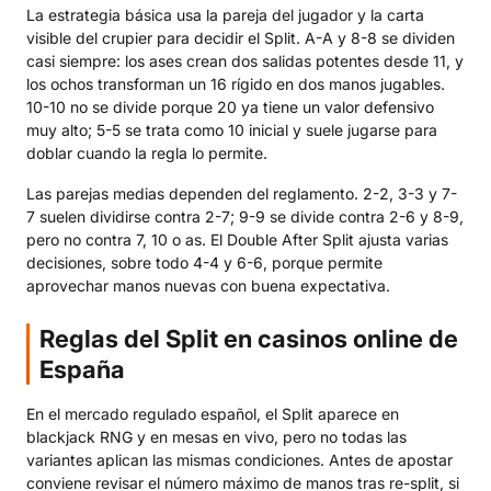
La estrategia básica usa la pareja del jugador y la carta
visible del crupier para decidir el Split. A-A y 8-8 se dividen
casi siempre: los ases crean dos salidas potentes desde 11, y
los ochos transforman un 16 rígido en dos manos jugables.
10-10 no se divide porque 20 ya tiene un valor defensivo
muy alto; 5-5 se trata como 10 inicial y suele jugarse para
doblar cuando la regla lo permite.
Las parejas medias dependen del reglamento. 2-2, 3-3 y 7-
7 suelen dividirse contra 2-7; 9-9 se divide contra 2-6 y 8-9,
pero no contra 7, 10 o as. El Double After Split ajusta varias
decisiones, sobre todo 4-4 y 6-6, porque permite
aprovechar manos nuevas con buena expectativa.
Reglas del Split en casinos online de
España
En el mercado regulado español, el Split aparece en
blackjack RNG y en mesas en vivo, pero no todas las
variantes aplican las mismas condiciones. Antes de apostar
conviene revisar el número máximo de manos tras re-split, si