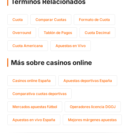
Términos Relacionados
Cuota
Comparar Cuotas
Formato de Cuota
Overround
Tablón de Pagos
Cuota Decimal
Cuota Americana
Apuestas en Vivo
Más sobre casinos online
Casinos online España
Apuestas deportivas España
Comparativa cuotas deportivas
Mercados apuestas fútbol
Operadores licencia DGOJ
Apuestas en vivo España
Mejores márgenes apuestas