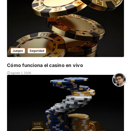
Juegos
Seguridad
Cómo funciona el casino en vivo
agosto 1, 2026