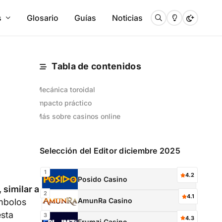
s
Glosario
Guías
Noticias
Tabla de contenidos
Mecánica toroidal
Impacto práctico
Más sobre casinos online
Selección del Editor diciembre 2025
1
4.2
Posido Casino
 similar a
2
4.1
AmunRa Casino
ímbolos
esta
3
4.3
Frumzi Casino