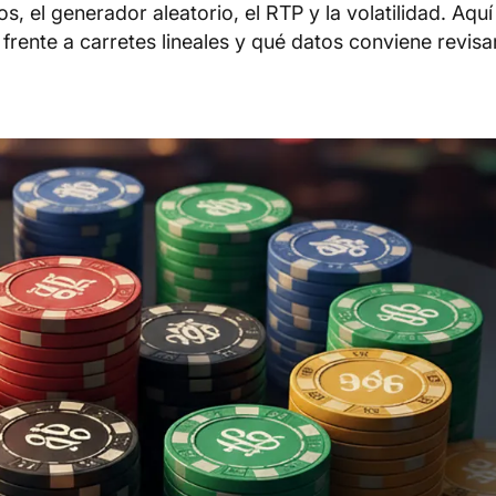
, el generador aleatorio, el RTP y la volatilidad. Aquí
rente a carretes lineales y qué datos conviene revisa