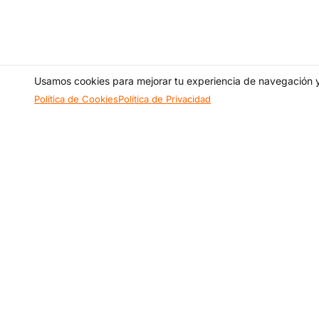
Usamos cookies para mejorar tu experiencia de navegación y an
Política de Cookies
Política de Privacidad
QUIÉNES SOMOS
ENCONTRA
Sobre Nosotros
Reseñas
Nuestro Equipo
Tipos