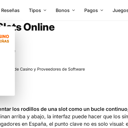
Reseñas
Tipos
Bonos
Pagos
Juego
Slots Online
ts Online
 Juegos de Casino y Proveedores de Software
3
tar los rodillos de una slot como un bucle continuo,
an arriba y abajo, la interfaz puede hacer que los s
gadores en España, el punto clave no es solo visual: 