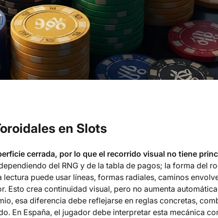
oroidales en Slots
ficie cerrada, por lo que el recorrido visual no tiene princ
e dependiendo del RNG y de la tabla de pagos; la forma del ro
 lectura puede usar líneas, formas radiales, caminos envolv
or. Esto crea continuidad visual, pero no aumenta automátic
mio, esa diferencia debe reflejarse en reglas concretas, co
ado. En España, el jugador debe interpretar esta mecánica c