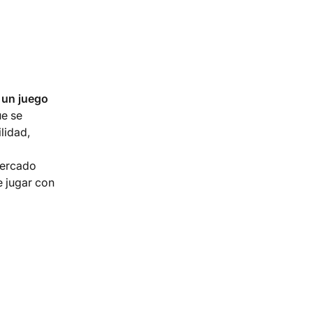
n un juego
ue se
lidad,
mercado
e jugar con