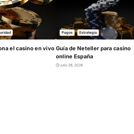
uridad
Pagos
Estrategia
na el casino en vivo
Guía de Neteller para casino
online España
julio 28, 2026