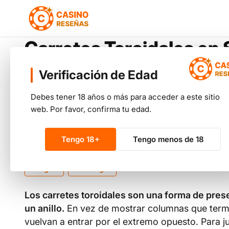
Carretes Toroidales en 
Verificación de Edad
Casino Reseñas
/
Glosario
/
Carretes Toroidales en Slo
Debes tener 18 años o más para acceder a este sitio
web. Por favor, confirma tu edad.
Escrito por:
Sofía Vega Torres
,
Especialista en
Última actualización diciembre 26, 2025, 20:3
Tengo 18+
Tengo menos de 18
Juegos
Estrategia
Los carretes toroidales son una forma de presen
un anillo.
En vez de mostrar columnas que termin
vuelvan a entrar por el extremo opuesto. Para ju