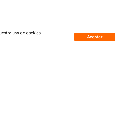
nuestro uso de cookies.
Aceptar
INFORMACIÓN LEGAL
Términos de Uso
Política de Privacidad