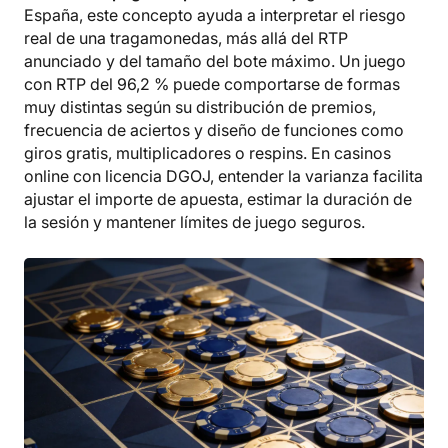
España, este concepto ayuda a interpretar el riesgo
real de una tragamonedas, más allá del RTP
anunciado y del tamaño del bote máximo. Un juego
con RTP del 96,2 % puede comportarse de formas
muy distintas según su distribución de premios,
frecuencia de aciertos y diseño de funciones como
giros gratis, multiplicadores o respins. En casinos
online con licencia DGOJ, entender la varianza facilita
ajustar el importe de apuesta, estimar la duración de
la sesión y mantener límites de juego seguros.