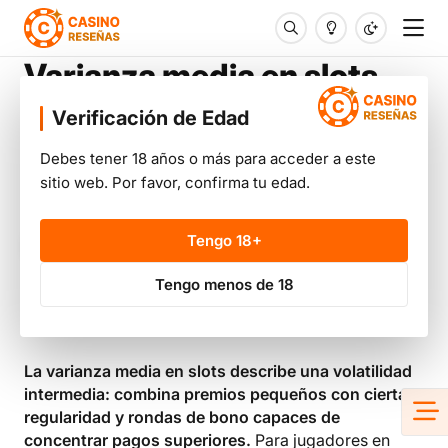
Varianza media en slots
online
Verificación de Edad
Debes tener 18 años o más para acceder a este
Casino Reseñas
/
Glosario
/
Varianza media en slots online
sitio web. Por favor, confirma tu edad.
Escrito por:
Sofía Vega Torres
,
Especialista en Juegos
Tengo 18+
de Casino y Proveedores de Software
Última actualización diciembre 11, 2025, 13:53
Tengo menos de 18
Juegos
Estrategia
La varianza media en slots describe una volatilidad
intermedia: combina premios pequeños con cierta
regularidad y rondas de bono capaces de
concentrar pagos superiores.
Para jugadores en