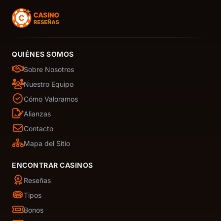
QUIÉNES SOMOS
Sobre Nosotros
Nuestro Equipo
Cómo Valoramos
Alianzas
Contacto
Mapa del Sitio
ENCONTRAR CASINOS
Reseñas
Tipos
Bonos