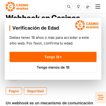
Webhook en Casinos
Online: Definición y
Verificación de Edad
Funcionamiento
Debes tener 18 años o más para acceder a este
sitio web. Por favor, confirma tu edad.
Casino Reseñas
/
Glosario
/
Webhook en Casinos Online:
Definición y Funcionamiento
Tengo 18+
Tengo menos de 18
Escrito por:
Carlos Mendoza Ruiz
,
Analista Senior de
Plataformas y Regulación
Última actualización febrero 12, 2026, 10:48
Pagos
Seguridad
Un webhook es un mecanismo de comunicación