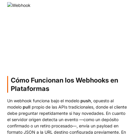
Cómo Funcionan los Webhooks en
Plataformas
Un webhook funciona bajo el modelo
push
, opuesto al
modelo
pull
propio de las APIs tradicionales, donde el cliente
debe preguntar repetidamente si hay novedades. En cuanto
el servidor origen detecta un evento —como un depósito
confirmado o un retiro procesado—, envía un payload en
formato JSON a la URL destino configurada previamente. En