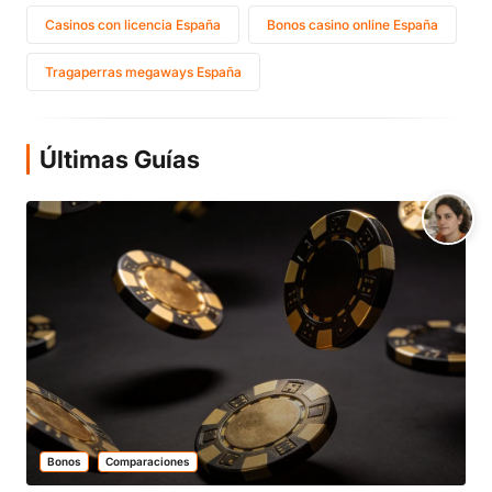
Casinos con licencia España
Bonos casino online España
Tragaperras megaways España
Últimas Guías
Bonos
Comparaciones