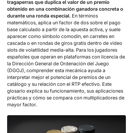
tragaperras que duplica el valor de un premio
obtenido en una combinación ganadora concreta o
durante una ronda especial.
En términos
matemáticos, aplica un factor de dos sobre el pago
base calculado a partir de la apuesta activa, y suele
aparecer como símbolo comodín, en carretes en
cascada o en rondas de giros gratis dentro de video
slots de volatilidad media-alta. Para los jugadores
españoles que operan en plataformas con licencia de
la Dirección General de Ordenación del Juego
(DGOJ), comprender esta mecánica ayuda a
interpretar mejor el potencial de premios de un
catálogo y su relación con el RTP efectivo. Este
glosario explica su funcionamiento, sus aplicaciones
prácticas y cómo se compara con multiplicadores de
mayor factor.