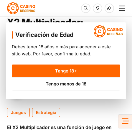
X2 Multiplicador:
Mecánica de Tragaperras
Verificación de Edad
Explicada
Debes tener 18 años o más para acceder a este
sitio web. Por favor, confirma tu edad.
Casino Reseñas
/
Glosario
/
X2 Multiplicador: Mecánica de
Tragaperras Explicada
Tengo 18+
Tengo menos de 18
Escrito por:
Sofía Vega Torres
,
Especialista en Juegos
de Casino y Proveedores de Software
Última actualización diciembre 28, 2025, 11:44
Juegos
Estrategia
El X2 Multiplicador es una función de juego en