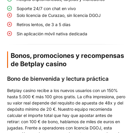
Soporte 24/7 con chat en vivo
Solo licencia de Curazao, sin licencia DGOJ
Retiros lentos, de 3 a 5 días
Sin aplicación móvil nativa dedicada
Bonos, promociones y recompensas
de Betplay casino
Bono de bienvenida y lectura práctica
Betplay casino recibe a los nuevos usuarios con un 150%
hasta 5.000 € más 100 giros gratis. La cifra impresiona, pero
su valor real depende del requisito de apuesta de 48x y del
depósito mínimo de 20 €. Nuestro equipo recomienda
calcular el importe total que hay que apostar antes de
retirar: con 100 € de bono, hablamos de miles de euros en
jugadas. Frente a operadores con licencia DGOJ, esta