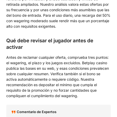
retirada ampliados. Nuestro análisis valora estas ofertas por
su frecuencia y por unas condiciones más asumibles que las
del bono de entrada. Para el uso diario, una recarga del 50%
con wagering moderado suele rendir más que un porcentaje
alto con requisitos exigentes.
Qué debe revisar el jugador antes de
activar
Antes de reclamar cualquier oferta, comprueba tres puntos:
el wagering, el plazo y los juegos excluidos. Betplay casino
publica las bases en su web, y esas condiciones prevalecen
sobre cualquier resumen. Verifica también si el bono se
activa automáticamente o requiere código. Nuestra
recomendación es depositar el mínimo que cumpla el
requisito de la promoción y no forzar cantidades que
compliquen el cumplimiento del wagering.
Comentario de Expertos