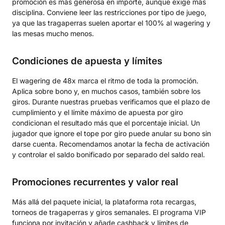
promoción es más generosa en importe, aunque exige más
disciplina. Conviene leer las restricciones por tipo de juego,
ya que las tragaperras suelen aportar el 100% al wagering y
las mesas mucho menos.
Condiciones de apuesta y límites
El wagering de 48x marca el ritmo de toda la promoción.
Aplica sobre bono y, en muchos casos, también sobre los
giros. Durante nuestras pruebas verificamos que el plazo de
cumplimiento y el límite máximo de apuesta por giro
condicionan el resultado más que el porcentaje inicial. Un
jugador que ignore el tope por giro puede anular su bono sin
darse cuenta. Recomendamos anotar la fecha de activación
y controlar el saldo bonificado por separado del saldo real.
Promociones recurrentes y valor real
Más allá del paquete inicial, la plataforma rota recargas,
torneos de tragaperras y giros semanales. El programa VIP
funciona por invitación y añade cashback y límites de