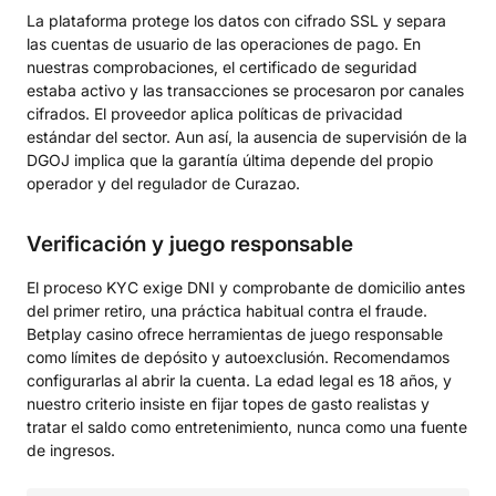
La plataforma protege los datos con cifrado SSL y separa
las cuentas de usuario de las operaciones de pago. En
nuestras comprobaciones, el certificado de seguridad
estaba activo y las transacciones se procesaron por canales
cifrados. El proveedor aplica políticas de privacidad
estándar del sector. Aun así, la ausencia de supervisión de la
DGOJ implica que la garantía última depende del propio
operador y del regulador de Curazao.
Verificación y juego responsable
El proceso KYC exige DNI y comprobante de domicilio antes
del primer retiro, una práctica habitual contra el fraude.
Betplay casino ofrece herramientas de juego responsable
como límites de depósito y autoexclusión. Recomendamos
configurarlas al abrir la cuenta. La edad legal es 18 años, y
nuestro criterio insiste en fijar topes de gasto realistas y
tratar el saldo como entretenimiento, nunca como una fuente
de ingresos.