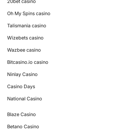
20bet casino
Oh My Spins casino
Talismania casino
Wizebets casino
Wazbee casino
Bitcasino.io casino
Ninlay Casino
Casino Days
National Casino
Blaze Casino
Betano Casino