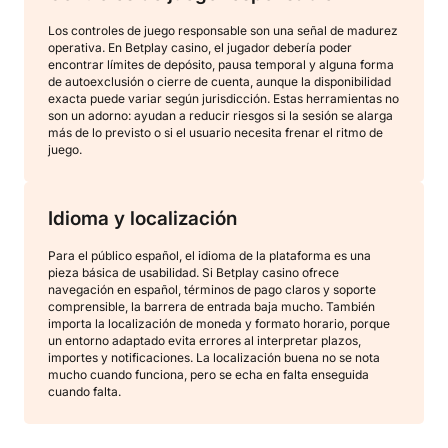
Los controles de juego responsable son una señal de madurez
operativa. En Betplay casino, el jugador debería poder
encontrar límites de depósito, pausa temporal y alguna forma
de autoexclusión o cierre de cuenta, aunque la disponibilidad
exacta puede variar según jurisdicción. Estas herramientas no
son un adorno: ayudan a reducir riesgos si la sesión se alarga
más de lo previsto o si el usuario necesita frenar el ritmo de
juego.
Idioma y localización
Para el público español, el idioma de la plataforma es una
pieza básica de usabilidad. Si Betplay casino ofrece
navegación en español, términos de pago claros y soporte
comprensible, la barrera de entrada baja mucho. También
importa la localización de moneda y formato horario, porque
un entorno adaptado evita errores al interpretar plazos,
importes y notificaciones. La localización buena no se nota
mucho cuando funciona, pero se echa en falta enseguida
cuando falta.