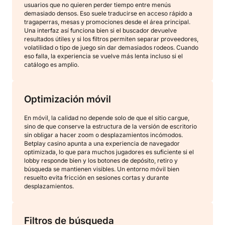
usuarios que no quieren perder tiempo entre menús
demasiado densos. Eso suele traducirse en acceso rápido a
tragaperras, mesas y promociones desde el área principal.
Una interfaz así funciona bien si el buscador devuelve
resultados útiles y si los filtros permiten separar proveedores,
volatilidad o tipo de juego sin dar demasiados rodeos. Cuando
eso falla, la experiencia se vuelve más lenta incluso si el
catálogo es amplio.
Optimización móvil
En móvil, la calidad no depende solo de que el sitio cargue,
sino de que conserve la estructura de la versión de escritorio
sin obligar a hacer zoom o desplazamientos incómodos.
Betplay casino apunta a una experiencia de navegador
optimizada, lo que para muchos jugadores es suficiente si el
lobby responde bien y los botones de depósito, retiro y
búsqueda se mantienen visibles. Un entorno móvil bien
resuelto evita fricción en sesiones cortas y durante
desplazamientos.
Filtros de búsqueda