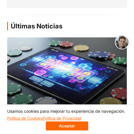
Últimas Noticias
Juegos y Proveedores
Usamos cookies para mejorar tu experiencia de navegación.
Política de Cookies
Política de Privacidad
Proveedor lanza nueva ruleta en vivo de temática
Aceptar
griega para casinos online