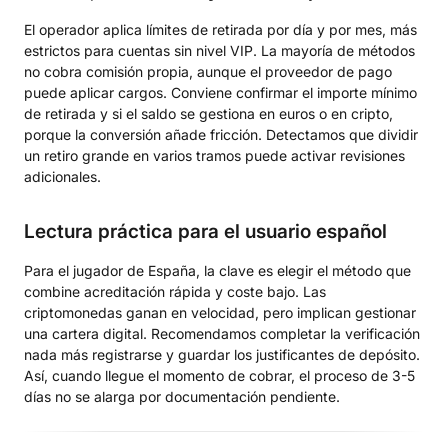
El operador aplica límites de retirada por día y por mes, más
estrictos para cuentas sin nivel VIP. La mayoría de métodos
no cobra comisión propia, aunque el proveedor de pago
puede aplicar cargos. Conviene confirmar el importe mínimo
de retirada y si el saldo se gestiona en euros o en cripto,
porque la conversión añade fricción. Detectamos que dividir
un retiro grande en varios tramos puede activar revisiones
adicionales.
Lectura práctica para el usuario español
Para el jugador de España, la clave es elegir el método que
combine acreditación rápida y coste bajo. Las
criptomonedas ganan en velocidad, pero implican gestionar
una cartera digital. Recomendamos completar la verificación
nada más registrarse y guardar los justificantes de depósito.
Así, cuando llegue el momento de cobrar, el proceso de 3-5
días no se alarga por documentación pendiente.