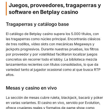
Juegos, proveedores, tragaperras y
software en Betplay casino
Tragaperras y catálogo base
El catálogo de Betplay casino supera los 5.000 títulos, con
las tragaperras como núcleo principal. Encontrarás clásicos
de tres rodillos, vídeo slots con mecánicas Megaways y
jackpots progresivos. Durante nuestras pruebas, los filtros
por proveedor y por volatilidad facilitaron localizar juegos
concretos sin recorrer todo el lobby. La biblioteca mezcla
lanzamientos recientes con títulos consolidados, lo que da
variedad tanto al jugador ocasional como al que busca RTP
altos.
Mesas y casino en vivo
La sección de mesas cubre ruleta, blackjack, bacará y póker
en varias variantes. El casino en vivo, servido por Evolution,
ofrece crupieres reales y formatos de game show como