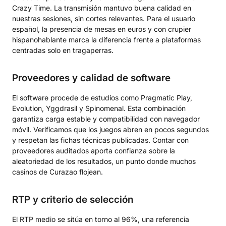
Crazy Time. La transmisión mantuvo buena calidad en
nuestras sesiones, sin cortes relevantes. Para el usuario
español, la presencia de mesas en euros y con crupier
hispanohablante marca la diferencia frente a plataformas
centradas solo en tragaperras.
Proveedores y calidad de software
El software procede de estudios como Pragmatic Play,
Evolution, Yggdrasil y Spinomenal. Esta combinación
garantiza carga estable y compatibilidad con navegador
móvil. Verificamos que los juegos abren en pocos segundos
y respetan las fichas técnicas publicadas. Contar con
proveedores auditados aporta confianza sobre la
aleatoriedad de los resultados, un punto donde muchos
casinos de Curazao flojean.
RTP y criterio de selección
El RTP medio se sitúa en torno al 96%, una referencia