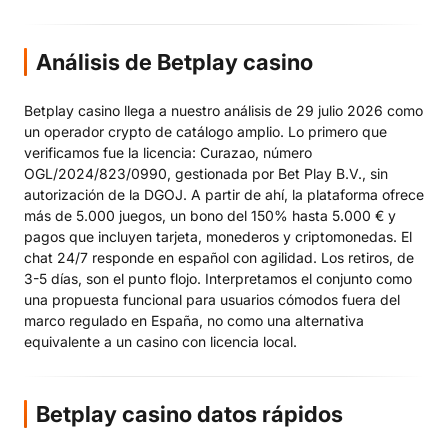
Análisis de Betplay casino
Betplay casino llega a nuestro análisis de 29 julio 2026 como
un operador crypto de catálogo amplio. Lo primero que
verificamos fue la licencia: Curazao, número
OGL/2024/823/0990, gestionada por Bet Play B.V., sin
autorización de la DGOJ. A partir de ahí, la plataforma ofrece
más de 5.000 juegos, un bono del 150% hasta 5.000 € y
pagos que incluyen tarjeta, monederos y criptomonedas. El
chat 24/7 responde en español con agilidad. Los retiros, de
3-5 días, son el punto flojo. Interpretamos el conjunto como
una propuesta funcional para usuarios cómodos fuera del
marco regulado en España, no como una alternativa
equivalente a un casino con licencia local.
Betplay casino datos rápidos