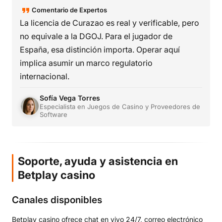
Comentario de Expertos
La licencia de Curazao es real y verificable, pero
no equivale a la DGOJ. Para el jugador de
España, esa distinción importa. Operar aquí
implica asumir un marco regulatorio
internacional.
Sofía Vega Torres
Especialista en Juegos de Casino y Proveedores de
Software
Soporte, ayuda y asistencia en
Betplay casino
Canales disponibles
Betplay casino ofrece chat en vivo 24/7, correo electrónico