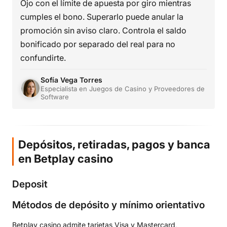
Ojo con el límite de apuesta por giro mientras
cumples el bono. Superarlo puede anular la
promoción sin aviso claro. Controla el saldo
bonificado por separado del real para no
confundirte.
Sofía Vega Torres
Especialista en Juegos de Casino y Proveedores de
Software
Depósitos, retiradas, pagos y banca
en Betplay casino
Deposit
Métodos de depósito y mínimo orientativo
Betplay casino admite tarjetas Visa y Mastercard,