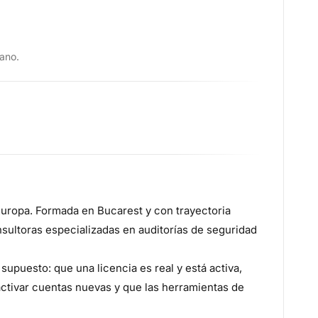
lano.
Europa. Formada en Bucarest y con trayectoria
sultoras especializadas en auditorías de seguridad
supuesto: que una licencia es real y está activa,
activar cuentas nuevas y que las herramientas de