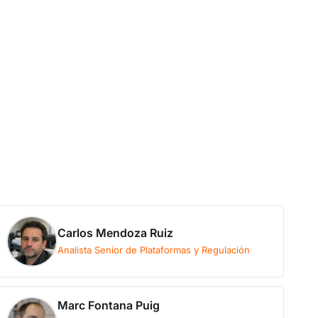
Carlos Mendoza Ruiz
Analista Senior de Plataformas y Regulación
Marc Fontana Puig