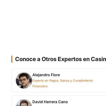
Conoce a Otros Expertos en Casi
Alejandro Fiore
Experto en Pagos, Banca y Cumplimiento
Financiero
David Herrera Cano