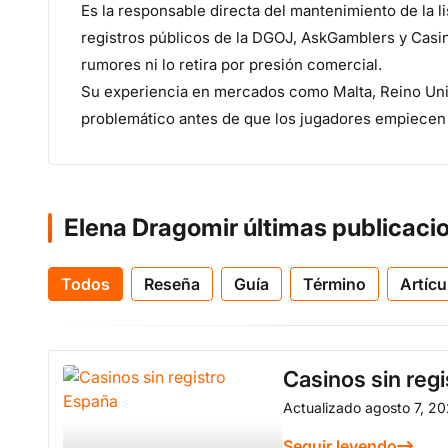
Es la responsable directa del mantenimiento de la l
registros públicos de la DGOJ, AskGamblers y Casino
rumores ni lo retira por presión comercial.
Su experiencia en mercados como Malta, Reino Unid
problemático antes de que los jugadores empiecen 
Elena Dragomir últimas publicaci
Todos
Reseña
Guía
Término
Artícu
Casinos sin reg
Actualizado agosto 7, 2
Seguir leyendo