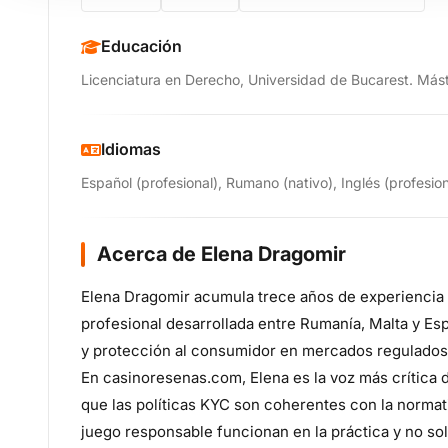
Educación
Licenciatura en Derecho, Universidad de Bucarest. Mást
Idiomas
Español (profesional), Rumano (nativo), Inglés (profesiona
Acerca de Elena Dragomir
Elena Dragomir acumula trece años de experiencia 
profesional desarrollada entre Rumanía, Malta y Es
y protección al consumidor en mercados regulados
En casinoresenas.com, Elena es la voz más crítica de
que las políticas KYC son coherentes con la normat
juego responsable funcionan en la práctica y no sol