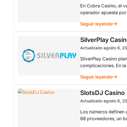
En Cobra Casino, el v
operador apuesta por c
Seguir leyendo
SilverPlay Casi
Actualizado agosto 6, 2
SilverPlay Casino plan
complicaciones. En la 
Seguir leyendo
SlotsDJ Casino
Actualizado agosto 6, 2
Los números definen a
68 proveedores, un bo