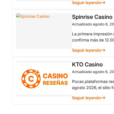
Seguir leyendo
Spinrise Casino
Actualizado agosto 6, 2
La primera impresión 
confirma más de 12.00
Seguir leyendo
KTO Casino
Actualizado agosto 6, 2
Pocas plataformas res
agosto 2026, el sitio f
Seguir leyendo