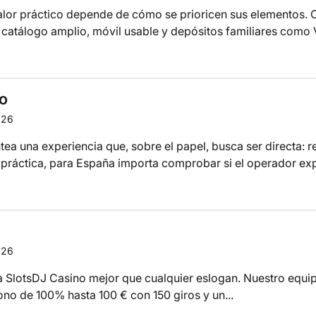
alor práctico depende de cómo se prioricen sus elementos. 
atálogo amplio, móvil usable y depósitos familiares como Vis
no
026
tea una experiencia que, sobre el papel, busca ser directa: r
práctica, para España importa comprobar si el operador expli
026
 SlotsDJ Casino mejor que cualquier eslogan. Nuestro equipo
no de 100% hasta 100 € con 150 giros y un...