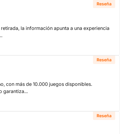
Reseña
a retirada, la información apunta a una experiencia
..
Reseña
o, con más de 10.000 juegos disponibles.
 garantiza...
Reseña