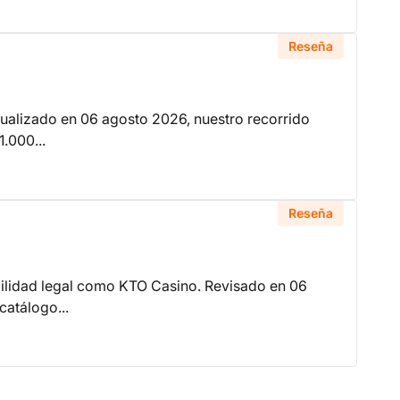
Reseña
tualizado en 06 agosto 2026, nuestro recorrido
.000...
Reseña
bilidad legal como KTO Casino. Revisado en 06
catálogo...