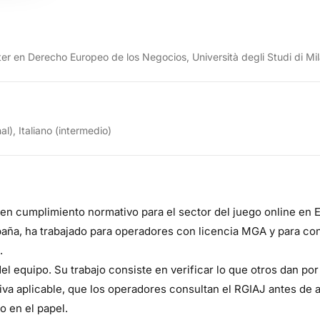
er en Derecho Europeo de los Negocios, Università degli Studi di Mi
l), Italiano (intermedio)
en cumplimiento normativo para el sector del juego online en 
paña, ha trabajado para operadores con licencia MGA y para con
.
l equipo. Su trabajo consiste en verificar lo que otros dan por 
iva aplicable, que los operadores consultan el RGIAJ antes de 
o en el papel.