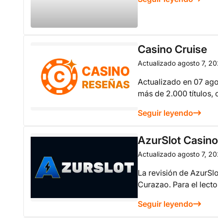
Casino Cruise
Actualizado agosto 7, 2
Actualizado en 07 agos
más de 2.000 títulos, c
Seguir leyendo
AzurSlot Casino
Actualizado agosto 7, 2
La revisión de AzurSl
Curazao. Para el lect
Seguir leyendo