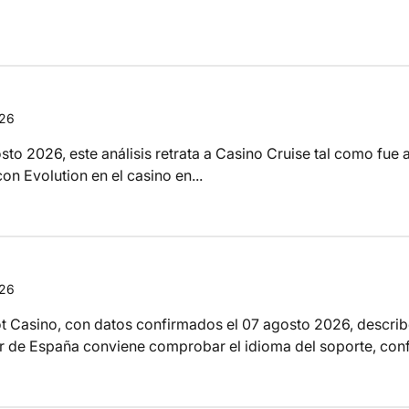
026
to 2026, este análisis retrata a Casino Cruise tal como fue 
on Evolution en el casino en...
026
ot Casino, con datos confirmados el 07 agosto 2026, describ
or de España conviene comprobar el idioma del soporte, confi