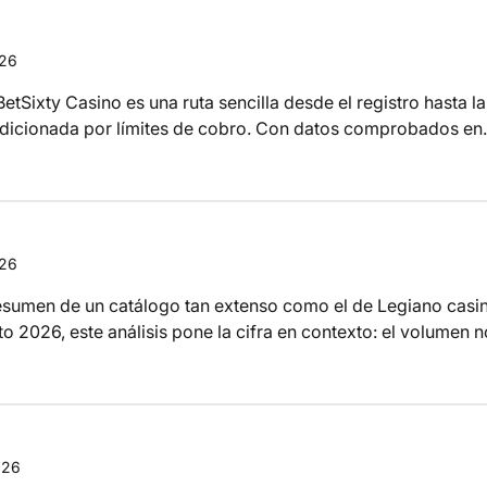
026
BetSixty Casino es una ruta sencilla desde el registro hasta l
dicionada por límites de cobro. Con datos comprobados en.
026
sumen de un catálogo tan extenso como el de Legiano casin
o 2026, este análisis pone la cifra en contexto: el volumen no
026