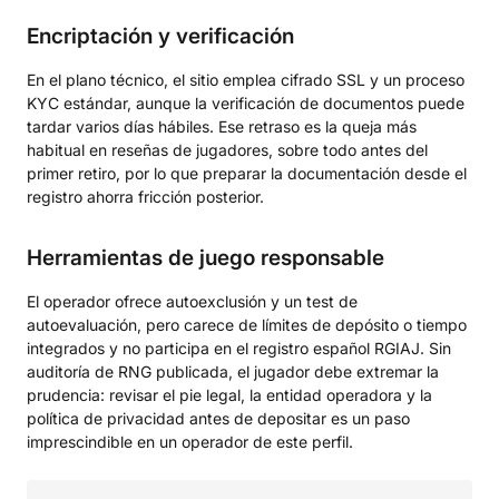
Encriptación y verificación
En el plano técnico, el sitio emplea cifrado SSL y un proceso
KYC estándar, aunque la verificación de documentos puede
tardar varios días hábiles. Ese retraso es la queja más
habitual en reseñas de jugadores, sobre todo antes del
primer retiro, por lo que preparar la documentación desde el
registro ahorra fricción posterior.
Herramientas de juego responsable
El operador ofrece autoexclusión y un test de
autoevaluación, pero carece de límites de depósito o tiempo
integrados y no participa en el registro español RGIAJ. Sin
auditoría de RNG publicada, el jugador debe extremar la
prudencia: revisar el pie legal, la entidad operadora y la
política de privacidad antes de depositar es un paso
imprescindible en un operador de este perfil.