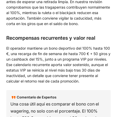
antes de esperar una retirada limpia. En nuestra revisión
comprobamos que las tragaperras contribuyen normalmente
al 100%, mientras la ruleta o el blackjack reducen esa
aportación. También conviene vigilar la caducidad, más
corta en los giros que en el saldo de bono.
Recompensas recurrentes y valor real
El operador mantiene un bono deportivo del 100% hasta 100
€, una recarga de fin de semana de hasta 700 € + 50 giros y
un cashback del 15%, junto a un programa VIP por niveles.
Ese calendario recurrente aporta valor sostenido, aunque el
estatus VIP se reinicia al nivel más bajo tras 30 días de
inactividad, un detalle que conviene tener presente al
calcular el retorno real de cada promoción.
Comentario de Expertos
Una cosa útil aquí es comparar el bono con el
wagering, no solo con el porcentaje. El 100%