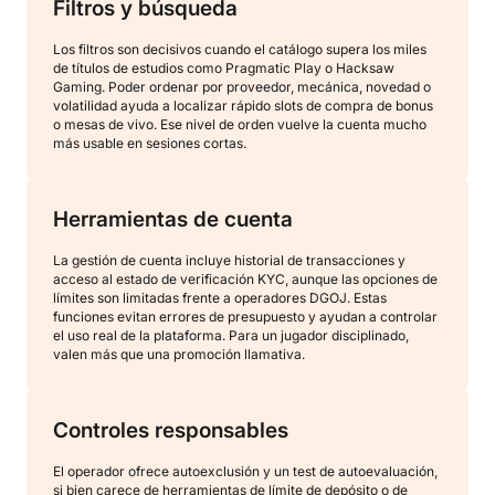
Filtros y búsqueda
Los filtros son decisivos cuando el catálogo supera los miles
de títulos de estudios como Pragmatic Play o Hacksaw
Gaming. Poder ordenar por proveedor, mecánica, novedad o
volatilidad ayuda a localizar rápido slots de compra de bonus
o mesas de vivo. Ese nivel de orden vuelve la cuenta mucho
más usable en sesiones cortas.
Herramientas de cuenta
La gestión de cuenta incluye historial de transacciones y
acceso al estado de verificación KYC, aunque las opciones de
límites son limitadas frente a operadores DGOJ. Estas
funciones evitan errores de presupuesto y ayudan a controlar
el uso real de la plataforma. Para un jugador disciplinado,
valen más que una promoción llamativa.
Controles responsables
El operador ofrece autoexclusión y un test de autoevaluación,
si bien carece de herramientas de límite de depósito o de