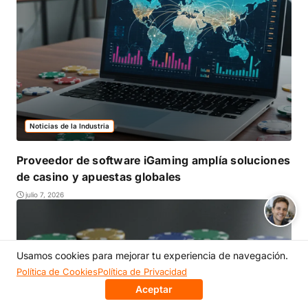
Noticias de la Industria
Proveedor de software iGaming amplía soluciones
de casino y apuestas globales
julio 7, 2026
Usamos cookies para mejorar tu experiencia de navegación.
Política de Cookies
Política de Privacidad
Aceptar