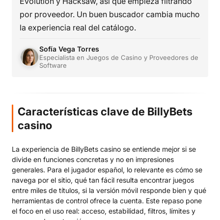
Evolution y Hacksaw, así que empieza filtrando
por proveedor. Un buen buscador cambia mucho
la experiencia real del catálogo.
Sofía Vega Torres
Especialista en Juegos de Casino y Proveedores de
Software
Características clave de BillyBets
casino
La experiencia de BillyBets casino se entiende mejor si se
divide en funciones concretas y no en impresiones
generales. Para el jugador español, lo relevante es cómo se
navega por el sitio, qué tan fácil resulta encontrar juegos
entre miles de títulos, si la versión móvil responde bien y qué
herramientas de control ofrece la cuenta. Este repaso pone
el foco en el uso real: acceso, estabilidad, filtros, límites y