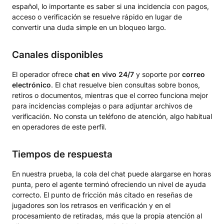
español, lo importante es saber si una incidencia con pagos,
acceso o verificación se resuelve rápido en lugar de
convertir una duda simple en un bloqueo largo.
Canales disponibles
El operador ofrece
chat en vivo 24/7
y soporte por
correo
electrónico
. El chat resuelve bien consultas sobre bonos,
retiros o documentos, mientras que el correo funciona mejor
para incidencias complejas o para adjuntar archivos de
verificación. No consta un teléfono de atención, algo habitual
en operadores de este perfil.
Tiempos de respuesta
En nuestra prueba, la cola del chat puede alargarse en horas
punta, pero el agente terminó ofreciendo un nivel de ayuda
correcto. El punto de fricción más citado en reseñas de
jugadores son los retrasos en verificación y en el
procesamiento de retiradas, más que la propia atención al