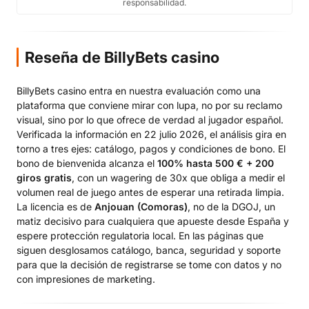
responsabilidad.
Reseña de BillyBets casino
BillyBets casino entra en nuestra evaluación como una
plataforma que conviene mirar con lupa, no por su reclamo
visual, sino por lo que ofrece de verdad al jugador español.
Verificada la información en 22 julio 2026, el análisis gira en
torno a tres ejes: catálogo, pagos y condiciones de bono. El
bono de bienvenida alcanza el
100% hasta 500 € + 200
giros gratis
, con un wagering de 30x que obliga a medir el
volumen real de juego antes de esperar una retirada limpia.
La licencia es de
Anjouan (Comoras)
, no de la DGOJ, un
matiz decisivo para cualquiera que apueste desde España y
espere protección regulatoria local. En las páginas que
siguen desglosamos catálogo, banca, seguridad y soporte
para que la decisión de registrarse se tome con datos y no
con impresiones de marketing.