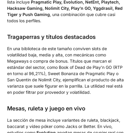
lista incluye
Pragmatic Play, Evolution, NetEnt, Playtech,
Hacksaw Gaming, Nolimit City, Play’n GO, Yggdrasil, Red
Tiger y Push Gaming
, una combinación que cubre casi
todos los perfiles.
Tragaperras y títulos destacados
En una biblioteca de este tamaño conviven slots de
volatilidad baja, media y alta, con mecánicas como
Megaways o compra de bonus. Títulos que marcan el
estándar del sector, como
Book of Dead
de Play’n GO (RTP
en torno al 96,21%),
Sweet Bonanza
de Pragmatic Play o
San Quentin
de Nolimit City, ejemplifican el producto de alta
varianza que suele figurar en la parrilla. La utilidad real está
en poder filtrar por proveedor y volatilidad.
Mesas, ruleta y juego en vivo
La sección de mesa incluye variantes de ruleta, blackjack,
baccarat y vídeo póker como Jacks or Better. En vivo,
estudios como
Evolution
aportan mesas de crupier real con