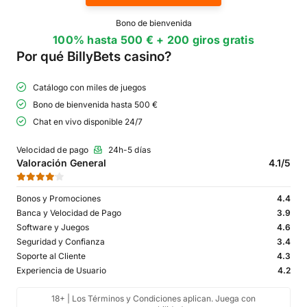
Bono de bienvenida
100% hasta 500 € + 200 giros gratis
Por qué BillyBets casino?
Catálogo con miles de juegos
Bono de bienvenida hasta 500 €
Chat en vivo disponible 24/7
Velocidad de pago
24h-5 días
Valoración General
4.1/5
Bonos y Promociones
4.4
Banca y Velocidad de Pago
3.9
Software y Juegos
4.6
Seguridad y Confianza
3.4
Soporte al Cliente
4.3
Experiencia de Usuario
4.2
18+ | Los Términos y Condiciones aplican. Juega con