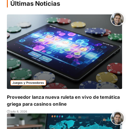
Últimas Noticias
Juegos y Proveedores
Proveedor lanza nueva ruleta en vivo de temática
griega para casinos online
julio 8, 2026