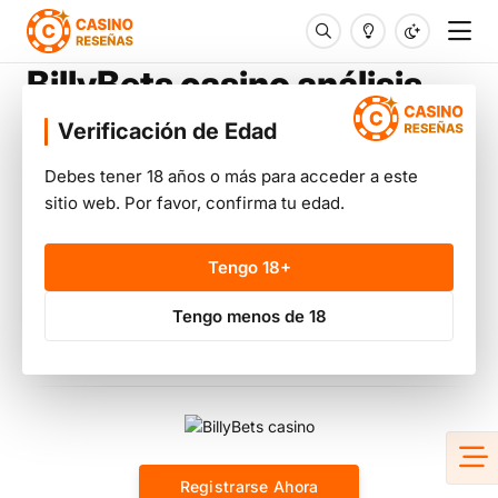
BillyBets casino análisis
para España
Verificación de Edad
Debes tener 18 años o más para acceder a este
Casino Reseñas
/
Reseñas
/
BillyBets casino análisis para
sitio web. Por favor, confirma tu edad.
España
Tengo 18+
Escrito por:
Sofía Vega Torres
,
Especialista en Juegos
de Casino y Proveedores de Software
|
Verificado por:
David Herrera Cano
,
Especialista en Juego Móvil y
Tengo menos de 18
Evaluación de Plataformas
Última actualización julio 22, 2026, 14:56
Registrarse Ahora