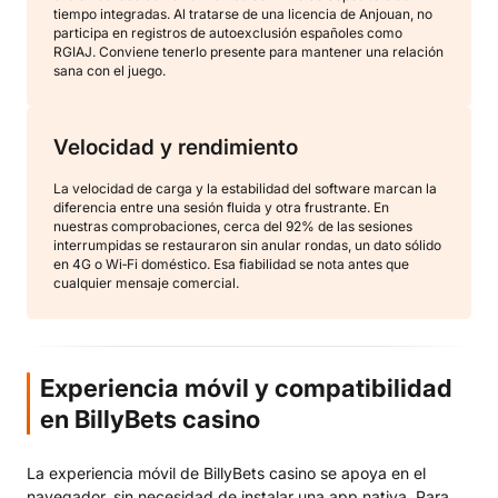
tiempo integradas. Al tratarse de una licencia de Anjouan, no
participa en registros de autoexclusión españoles como
RGIAJ. Conviene tenerlo presente para mantener una relación
sana con el juego.
Velocidad y rendimiento
La velocidad de carga y la estabilidad del software marcan la
diferencia entre una sesión fluida y otra frustrante. En
nuestras comprobaciones, cerca del 92% de las sesiones
interrumpidas se restauraron sin anular rondas, un dato sólido
en 4G o Wi‑Fi doméstico. Esa fiabilidad se nota antes que
cualquier mensaje comercial.
Experiencia móvil y compatibilidad
en BillyBets casino
La experiencia móvil de BillyBets casino se apoya en el
navegador, sin necesidad de instalar una app nativa. Para