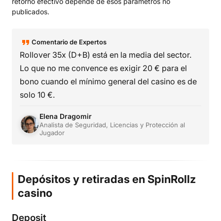
retorno efectivo depende de esos parámetros no
publicados.
Comentario de Expertos
Rollover 35x (D+B) está en la media del sector.
Lo que no me convence es exigir 20 € para el
bono cuando el mínimo general del casino es de
solo 10 €.
Elena Dragomir
Analista de Seguridad, Licencias y Protección al
Jugador
Depósitos y retiradas en SpinRollz
casino
Deposit