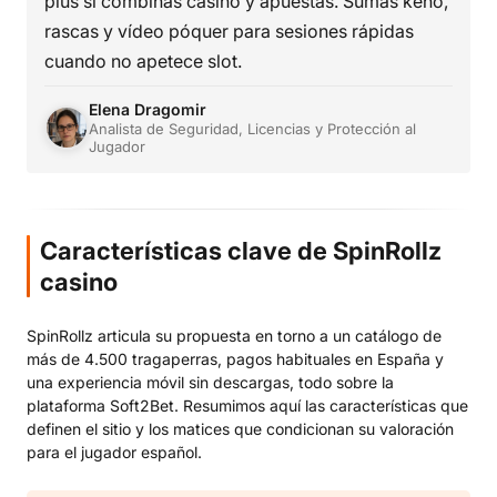
plus si combinas casino y apuestas. Sumas keno,
rascas y vídeo póquer para sesiones rápidas
cuando no apetece slot.
Elena Dragomir
Analista de Seguridad, Licencias y Protección al
Jugador
Características clave de SpinRollz
casino
SpinRollz articula su propuesta en torno a un catálogo de
más de 4.500 tragaperras, pagos habituales en España y
una experiencia móvil sin descargas, todo sobre la
plataforma Soft2Bet. Resumimos aquí las características que
definen el sitio y los matices que condicionan su valoración
para el jugador español.