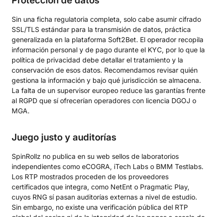
Protección de datos
Sin una ficha regulatoria completa, solo cabe asumir cifrado
SSL/TLS estándar para la transmisión de datos, práctica
generalizada en la plataforma Soft2Bet. El operador recopila
información personal y de pago durante el KYC, por lo que la
política de privacidad debe detallar el tratamiento y la
conservación de esos datos. Recomendamos revisar quién
gestiona la información y bajo qué jurisdicción se almacena.
La falta de un supervisor europeo reduce las garantías frente
al RGPD que sí ofrecerían operadores con licencia DGOJ o
MGA.
Juego justo y auditorías
SpinRollz no publica en su web sellos de laboratorios
independientes como eCOGRA, iTech Labs o BMM Testlabs.
Los RTP mostrados proceden de los proveedores
certificados que integra, como NetEnt o Pragmatic Play,
cuyos RNG sí pasan auditorías externas a nivel de estudio.
Sin embargo, no existe una verificación pública del RTP