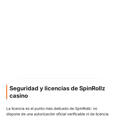
Seguridad y licencias de SpinRollz
casino
La licencia es el punto más delicado de SpinRollz: no
dispone de una autorización oficial verificable ni de licencia