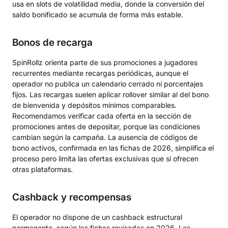
usa en slots de volatilidad media, donde la conversión del
saldo bonificado se acumula de forma más estable.
Bonos de recarga
SpinRollz orienta parte de sus promociones a jugadores
recurrentes mediante recargas periódicas, aunque el
operador no publica un calendario cerrado ni porcentajes
fijos. Las recargas suelen aplicar rollover similar al del bono
de bienvenida y depósitos mínimos comparables.
Recomendamos verificar cada oferta en la sección de
promociones antes de depositar, porque las condiciones
cambian según la campaña. La ausencia de códigos de
bono activos, confirmada en las fichas de 2026, simplifica el
proceso pero limita las ofertas exclusivas que sí ofrecen
otras plataformas.
Cashback y recompensas
El operador no dispone de un cashback estructural
permanente, según las fichas revisadas en 2026. Las