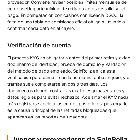
proveedor. Conviene revisar posibles límites mensuales de
cobro y el importe mínimo de retirada antes de solicitar el
pago. En comparación con casinos con licencia DGOJ, la
falta de una tabla de comisiones oficial obliga al usuario a
confirmar cada dato en el cajero.
Verificación de cuenta
El proceso KYC es obligatorio antes del primer retiro y exige
documento de identidad, prueba de domicilio y validación
del método de pago empleado. SpinRollz aplica esta
verificación para cumplir con la normativa antiblanqueo, y el
trámite suele completarse en dos o tres días. Los
documentos deben mostrar las cuatro esquinas visibles y
datos legibles para evitar rechazos. Adelantar el KYC nada
más registrarse acelera los cobros posteriores; postergarlo
es la causa principal de las retiradas bloqueadas que
aparecen en los reportes de jugadores.
Juegos y proveedores de SpinRollz