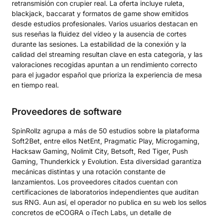
retransmisión con crupier real. La oferta incluye ruleta,
blackjack, baccarat y formatos de game show emitidos
desde estudios profesionales. Varios usuarios destacan en
sus reseñas la fluidez del vídeo y la ausencia de cortes
durante las sesiones. La estabilidad de la conexión y la
calidad del streaming resultan clave en esta categoría, y las
valoraciones recogidas apuntan a un rendimiento correcto
para el jugador español que prioriza la experiencia de mesa
en tiempo real.
Proveedores de software
SpinRollz agrupa a más de 50 estudios sobre la plataforma
Soft2Bet, entre ellos NetEnt, Pragmatic Play, Microgaming,
Hacksaw Gaming, Nolimit City, Betsoft, Red Tiger, Push
Gaming, Thunderkick y Evolution. Esta diversidad garantiza
mecánicas distintas y una rotación constante de
lanzamientos. Los proveedores citados cuentan con
certificaciones de laboratorios independientes que auditan
sus RNG. Aun así, el operador no publica en su web los sellos
concretos de eCOGRA o iTech Labs, un detalle de