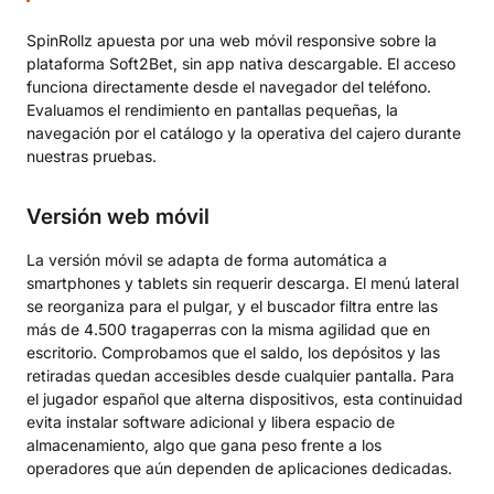
SpinRollz apuesta por una web móvil responsive sobre la
plataforma Soft2Bet, sin app nativa descargable. El acceso
funciona directamente desde el navegador del teléfono.
Evaluamos el rendimiento en pantallas pequeñas, la
navegación por el catálogo y la operativa del cajero durante
nuestras pruebas.
Versión web móvil
La versión móvil se adapta de forma automática a
smartphones y tablets sin requerir descarga. El menú lateral
se reorganiza para el pulgar, y el buscador filtra entre las
más de 4.500 tragaperras con la misma agilidad que en
escritorio. Comprobamos que el saldo, los depósitos y las
retiradas quedan accesibles desde cualquier pantalla. Para
el jugador español que alterna dispositivos, esta continuidad
evita instalar software adicional y libera espacio de
almacenamiento, algo que gana peso frente a los
operadores que aún dependen de aplicaciones dedicadas.