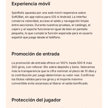
Experiencia móvil
SpinRollz apuesta por una web móvil responsive sobre
Soft2Bet, sin app nativa para iOS ni Android. La interfaz
conserva velocidad, acceso al saldo y navegación limpia
entre secciones. Durante nuestras pruebas, el catálogo, el
cajero y el soporte funcionaron igual de bien en pantalla
pequeña, lo que cumple la función esperada para el usuario
español que juega desde el teléfono.
Promoción de entrada
La promoción de entrada ofrece un 100% hasta 500 € más
200 giros, con rollover 35x sobre depósito y bono. Valoramos
más la transparencia que la cifra nominal: el plazo de 10 días y
la contribución por juego determinan su valor real. Confirmar
los títulos válidos para los giros y el importe máximo
convertible evita sorpresas al liberar el saldo bonificado.
Protección del jugador