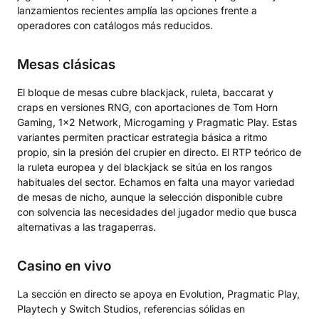
lanzamientos recientes amplía las opciones frente a
operadores con catálogos más reducidos.
Mesas clásicas
El bloque de mesas cubre blackjack, ruleta, baccarat y
craps en versiones RNG, con aportaciones de Tom Horn
Gaming, 1×2 Network, Microgaming y Pragmatic Play. Estas
variantes permiten practicar estrategia básica a ritmo
propio, sin la presión del crupier en directo. El RTP teórico de
la ruleta europea y del blackjack se sitúa en los rangos
habituales del sector. Echamos en falta una mayor variedad
de mesas de nicho, aunque la selección disponible cubre
con solvencia las necesidades del jugador medio que busca
alternativas a las tragaperras.
Casino en vivo
La sección en directo se apoya en Evolution, Pragmatic Play,
Playtech y Switch Studios, referencias sólidas en