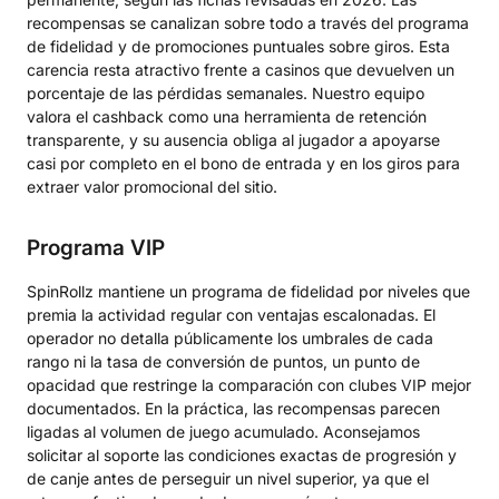
recompensas se canalizan sobre todo a través del programa
de fidelidad y de promociones puntuales sobre giros. Esta
carencia resta atractivo frente a casinos que devuelven un
porcentaje de las pérdidas semanales. Nuestro equipo
valora el cashback como una herramienta de retención
transparente, y su ausencia obliga al jugador a apoyarse
casi por completo en el bono de entrada y en los giros para
extraer valor promocional del sitio.
Programa VIP
SpinRollz mantiene un programa de fidelidad por niveles que
premia la actividad regular con ventajas escalonadas. El
operador no detalla públicamente los umbrales de cada
rango ni la tasa de conversión de puntos, un punto de
opacidad que restringe la comparación con clubes VIP mejor
documentados. En la práctica, las recompensas parecen
ligadas al volumen de juego acumulado. Aconsejamos
solicitar al soporte las condiciones exactas de progresión y
de canje antes de perseguir un nivel superior, ya que el