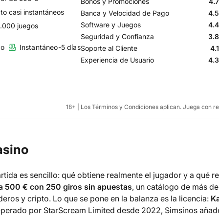
Bonos y Promociones
4.7
pto casi instantáneos
Banca y Velocidad de Pago
4.5
Software y Juegos
4.4
.000 juegos
Seguridad y Confianza
3.8
go
Instantáneo-5 días
Soporte al Cliente
4.1
Experiencia de Usuario
4.3
18+ | Los Términos y Condiciones aplican. Juega con re
asino
rtida es sencillo: qué obtiene realmente el jugador y a qué r
 500 € con 250 giros sin apuestas
, un catálogo de más d
os y cripto. Lo que se pone en la balanza es la licencia:
K
. Operado por StarScream Limited desde 2022, Simsinos añad