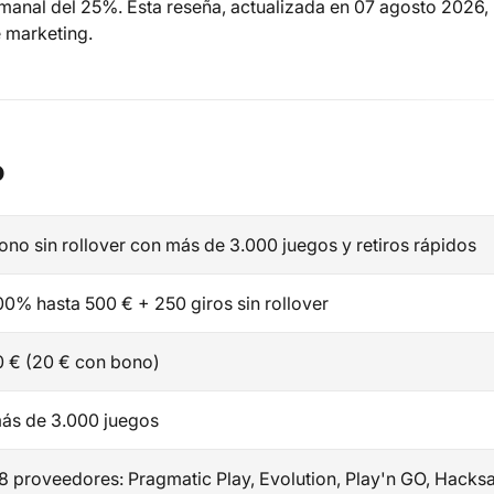
anal del 25%. Esta reseña, actualizada en 07 agosto 2026,
 marketing.
o
ono sin rollover con más de 3.000 juegos y retiros rápidos
00% hasta 500 € + 250 giros sin rollover
0 € (20 € con bono)
ás de 3.000 juegos
8 proveedores: Pragmatic Play, Evolution, Play'n GO, Hacks