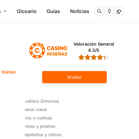
s
Glosario
Guías
Noticias
Valoración General
4.3/5
 Ibáñez
Visitar
Análisis Simsinos
Datos clave
Pros y contras
Bonos y promos
Depósitos y retiros