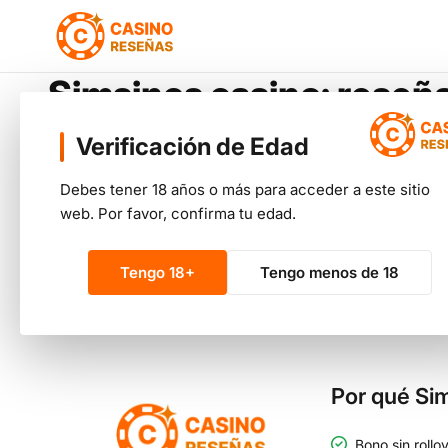
Simsinos casino: reseña
Verificación de Edad
Casino Reseñas
/
Reseñas
/
Simsinos casino: reseña y 
Debes tener 18 años o más para acceder a este sitio
web. Por favor, confirma tu edad.
Escrito por:
Sofía Vega Torres
,
Especialista en
Montero
,
Analista de Bonos, Promociones y Ex
Tengo 18+
Tengo menos de 18
Última actualización agosto 7, 2026, 20:56
Por qué Si
Bono sin rollo