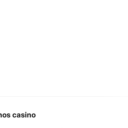
nos casino