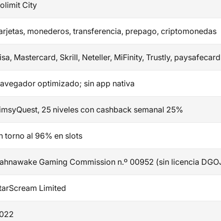
olimit City
arjetas, monederos, transferencia, prepago, criptomonedas
isa, Mastercard, Skrill, Neteller, MiFinity, Trustly, paysafecard
avegador optimizado; sin app nativa
imsyQuest, 25 niveles con cashback semanal 25%
n torno al 96% en slots
ahnawake Gaming Commission n.º 00952 (sin licencia DGO
tarScream Limited
022