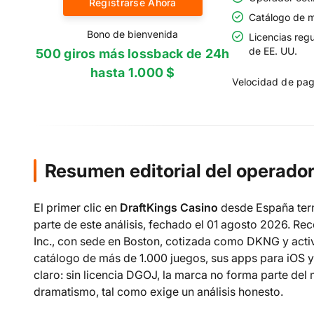
Registrarse Ahora
Catálogo de m
Bono de bienvenida
Licencias reg
de EE. UU.
500 giros más lossback de 24h
hasta 1.000 $
Velocidad de pa
Resumen editorial del operado
El primer clic en
DraftKings Casino
desde España term
parte de este análisis, fechado el 01 agosto 2026. Re
Inc., con sede en Boston, cotizada como DKNG y activ
catálogo de más de 1.000 juegos, sus apps para iOS y 
claro: sin licencia DGOJ, la marca no forma parte del
dramatismo, tal como exige un análisis honesto.