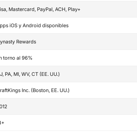
isa, Mastercard, PayPal, ACH, Play+
pps iOS y Android disponibles
ynasty Rewards
n torno al 96%
J, PA, MI, WV, CT (EE. UU.)
raftKings Inc. (Boston, EE. UU.)
012
8+