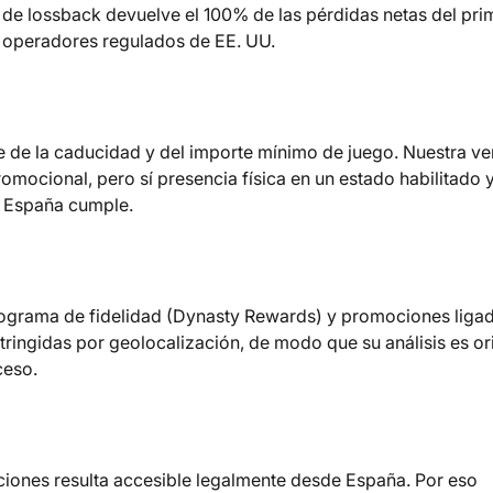
de lossback devuelve el 100% de las pérdidas netas del pri
en operadores regulados de EE. UU.
ue de la caducidad y del importe mínimo de juego. Nuestra ve
omocional, pero sí presencia física en un estado habilitado 
n España cumple.
ograma de fidelidad (
Dynasty Rewards
) y promociones liga
ringidas por geolocalización, de modo que su análisis es or
ceso.
ciones resulta accesible legalmente desde España. Por eso