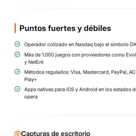
Puntos fuertes y débiles
Operador cotizado en Nasdaq bajo el símbolo 
Más de 1.000 juegos con proveedores como Evol
y NetEnt
Métodos regulados: Visa, Mastercard, PayPal, A
Play+
Apps nativas para iOS y Android en los estados 
opera
Capturas de escritorio