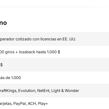
ino
perador cotizado con licencias en EE. UU.
00 giros + lossback hasta 1.000 $
 $
ás de 1.000
raftKings, Evolution, NetEnt, Light & Wonder
arjetas, PayPal, ACH, Play+