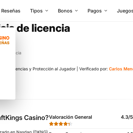
Reseñas
Tipos
Bonos
Pagos
Juego
sis de licencia
 de licencia
idad, Licencias y Protección al Jugador
|
Verificado por:
Carlos Men
aftKings Casino?
Valoración General
4.3/5
izado en Nasdaq (DKNG)