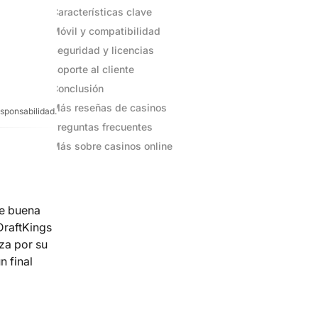
Características clave
Móvil y compatibilidad
Seguridad y licencias
Soporte al cliente
Conclusión
Más reseñas de casinos
sponsabilidad.
Preguntas frecuentes
Más sobre casinos online
me buena
DraftKings
za por su
n final