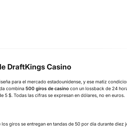
de DraftKings Casino
iseña para el mercado estadounidense, y ese matiz condici
nida combina
500 giros de casino
con un
lossback de 24 hor
e 5 $. Todas las cifras se expresan en dólares, no en euros.
los giros se entregan en tandas de 50 por día durante diez 