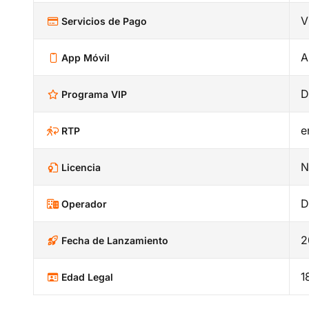
V
Servicios de Pago
A
App Móvil
D
Programa VIP
e
RTP
N
Licencia
D
Operador
2
Fecha de Lanzamiento
1
Edad Legal