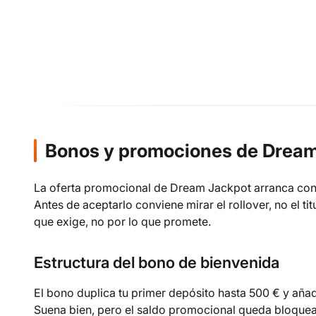
Bonos y promociones de Dream
La oferta promocional de Dream Jackpot arranca con 
Antes de aceptarlo conviene mirar el rollover, no el tit
que exige, no por lo que promete.
Estructura del bono de bienvenida
El bono duplica tu primer depósito hasta 500 € y añad
Suena bien, pero el saldo promocional queda bloquea