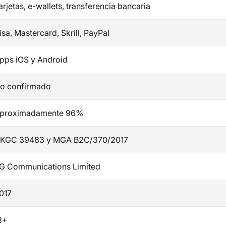
arjetas, e-wallets, transferencia bancaria
isa, Mastercard, Skrill, PayPal
pps iOS y Android
o confirmado
proximadamente 96%
KGC 39483 y MGA B2C/370/2017
G Communications Limited
017
8+