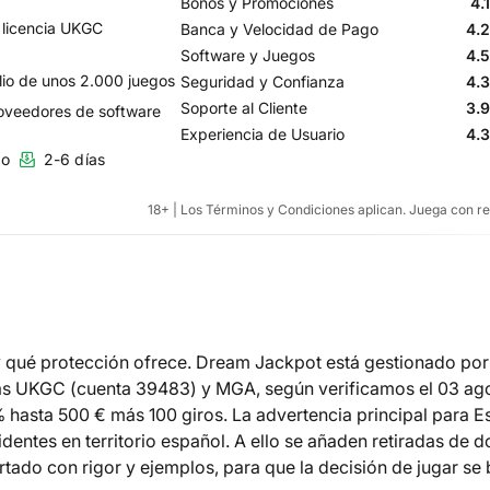
Bonos y Promociones
4.1
 licencia UKGC
Banca y Velocidad de Pago
4.2
Software y Juegos
4.5
io de unos 2.000 juegos
Seguridad y Confianza
4.3
Soporte al Cliente
3.9
oveedores de software
Experiencia de Usuario
4.3
go
2-6 días
18+ | Los Términos y Condiciones aplican. Juega con re
 y qué protección ofrece. Dream Jackpot está gestionado po
ias UKGC (cuenta 39483) y MGA, según verificamos el 03 ag
 hasta 500 € más 100 giros. La advertencia principal para E
dentes en territorio español. A ello se añaden retiradas de d
tado con rigor y ejemplos, para que la decisión de jugar se