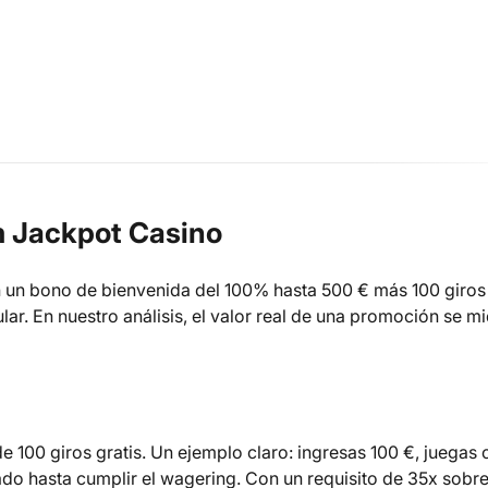
 Jackpot Casino
un bono de bienvenida del 100% hasta 500 € más 100 giros 
ular. En nuestro análisis, el valor real de una promoción se m
e 100 giros gratis. Un ejemplo claro: ingresas 100 €, juegas
do hasta cumplir el wagering. Con un requisito de 35x sobr