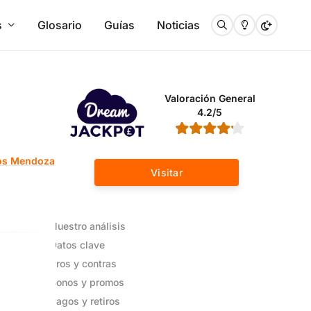
s
Glosario
Guías
Noticias
Valoración General
4.2/5
os Mendoza
Visitar
Nuestro análisis
Datos clave
Pros y contras
Bonos y promos
Pagos y retiros