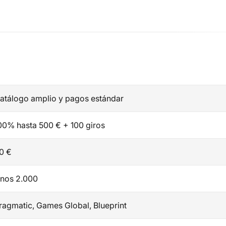
atálogo amplio y pagos estándar
00% hasta 500 € + 100 giros
0 €
nos 2.000
ragmatic, Games Global, Blueprint