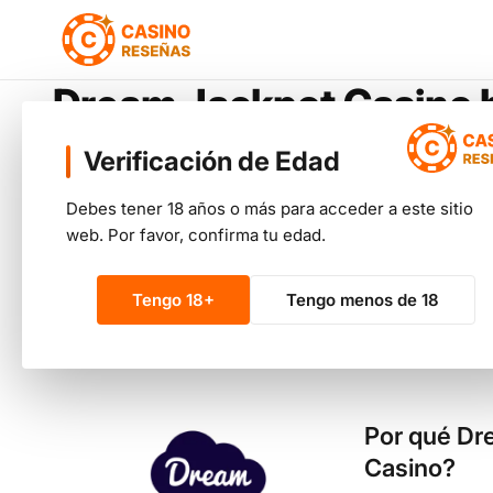
Dream Jackpot Casino b
Verificación de Edad
Casino Reseñas
/
Reseñas
/
Dream Jackpot Casino baj
Debes tener 18 años o más para acceder a este sitio
web. Por favor, confirma tu edad.
Escrito por:
Laura Ibáñez Montero
,
Analista d
Ruiz
,
Analista Senior de Plataformas y Regulac
Tengo 18+
Tengo menos de 18
Última actualización agosto 3, 2026, 20:56
Por qué Dr
Casino?