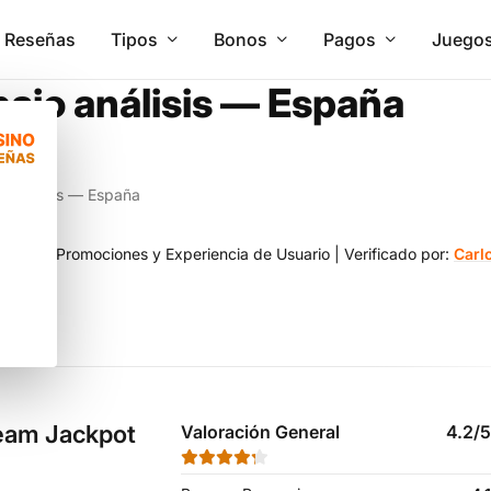
Reseñas
Tipos
Bonos
Pagos
Juego
ajo análisis — España
o análisis — España
e Bonos, Promociones y Experiencia de Usuario
|
Verificado por:
Carl
ión
eam Jackpot
Valoración General
4.2/5