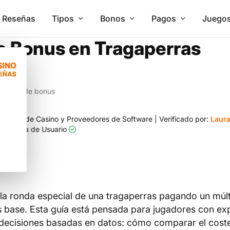
Reseñas
Tipos
Bonos
Pagos
Juego
e Bonus en Tragaperras
compra de bonus
 Juegos de Casino y Proveedores de Software
|
Verificado por:
Laura
periencia de Usuario
a ronda especial de una tragaperras pagando un múlti
os base. Esta guía está pensada para jugadores con ex
 decisiones basadas en datos: cómo comparar el coste