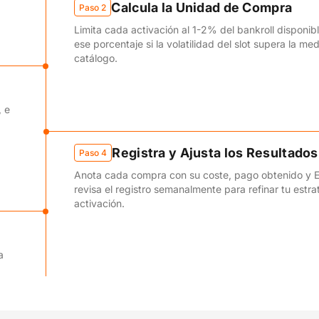
Calcula la Unidad de Compra
Paso 2
Limita cada activación al 1-2% del bankroll disponib
ese porcentaje si la volatilidad del slot supera la med
catálogo.
, e
Registra y Ajusta los Resultados
Paso 4
Anota cada compra con su coste, pago obtenido y E
revisa el registro semanalmente para refinar tu estra
activación.
a