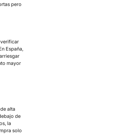
ortas pero
verificar
 En España,
arriesgar
anto mayor
de alta
debajo de
s, la
ompra solo