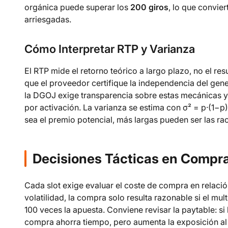
orgánica puede superar los
200 giros
, lo que convie
arriesgadas.
Cómo Interpretar RTP y Varianza
El RTP mide el retorno teórico a largo plazo, no el re
que el proveedor certifique la independencia del gen
la DGOJ exige transparencia sobre estas mecánicas y 
por activación. La varianza se estima con σ² = p·(1−
sea el premio potencial, más largas pueden ser las ra
Decisiones Tácticas en Compr
Cada slot exige evaluar el coste de compra en relació
volatilidad, la compra solo resulta razonable si el m
100 veces la apuesta. Conviene revisar la paytable: s
compra ahorra tiempo, pero aumenta la exposición al 