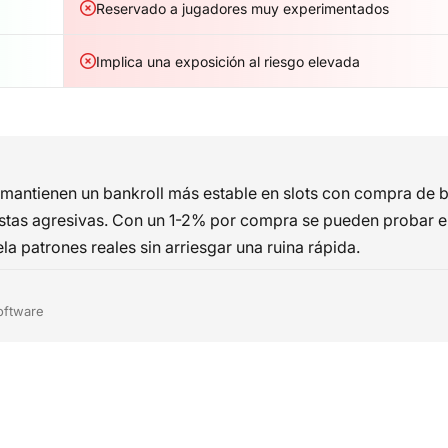
Reservado a jugadores muy experimentados
Implica una exposición al riesgo elevada
antienen un bankroll más estable en slots con compra de 
uestas agresivas. Con un 1-2% por compra se pueden probar e
la patrones reales sin arriesgar una ruina rápida.
oftware