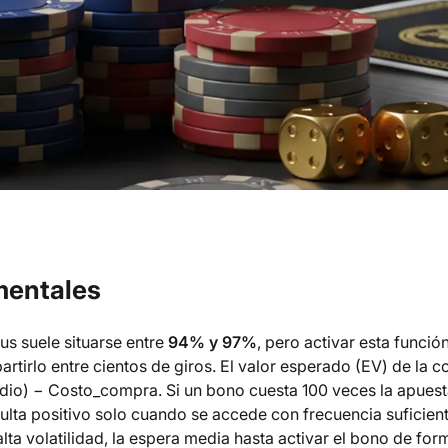
mentales
s suele situarse entre
94% y 97%
, pero activar esta funció
artirlo entre cientos de giros. El valor esperado (EV) de la 
io) − Costo_compra. Si un bono cuesta 100 veces la apuest
lta positivo solo cuando se accede con frecuencia suficien
lta volatilidad, la espera media hasta activar el bono de for