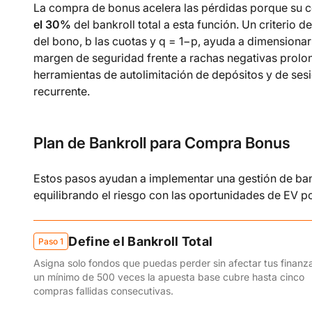
La compra de bonus acelera las pérdidas porque su cos
el 30%
del bankroll total a esta función. Un criterio 
del bono,
b
las cuotas y
q
= 1−p, ayuda a dimensionar 
margen de seguridad frente a rachas negativas prolo
herramientas de autolimitación de depósitos y de se
recurrente.
Plan de Bankroll para Compra Bonus
Estos pasos ayudan a implementar una gestión de ban
equilibrando el riesgo con las oportunidades de EV po
Define el Bankroll Total
Paso 1
Asigna solo fondos que puedas perder sin afectar tus finanz
un mínimo de 500 veces la apuesta base cubre hasta cinco
compras fallidas consecutivas.