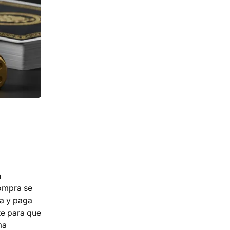
n
compra se
a y paga
te para que
ma