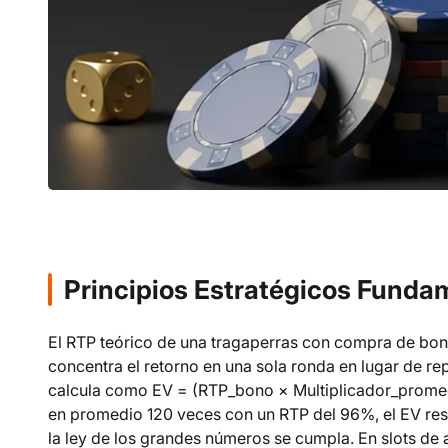
Principios Estratégicos Funda
El RTP teórico de una tragaperras con compra de bonu
concentra el retorno en una sola ronda en lugar de rep
calcula como EV = (RTP_bono × Multiplicador_promed
en promedio 120 veces con un RTP del 96%, el EV resu
la ley de los grandes números se cumpla. En slots de a