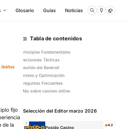
s
Glosario
Guías
Noticias
Tabla de contenidos
Principios Fundamentales
Decisiones Tácticas
 Ibáñez
Gestión del Bankroll
Errores y Optimización
Preguntas Frecuentes
Más sobre casinos online
plo fijo
Selección del Editor marzo 2026
periencia
1
 de la
4.2
Posido Casino