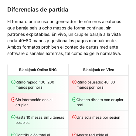
Diferencias de partida
El formato online usa un generador de números aleatorios
que baraja seis u ocho mazos de forma continua, sin
patrones explotables. En vivo, un crupier baraja a la vista
cada 40-80 manos y gestiona los pagos manualmente.
Ambos formatos prohíben el conteo de cartas mediante
software o señales externas, tal como exige la normativa.
Blackjack Online RNG
Blackjack en Vivo
Ritmo rápido: 100-200
Ritmo pausado: 40-80
manos por hora
manos por hora
Sin interacción con el
Chat en directo con crupier
crupier
real
Hasta 10 mesas simultáneas
Una sola mesa por sesión
posibles
Contribución total al
Aporte reducido al