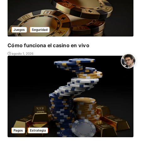
Juegos
Seguridad
Cómo funciona el casino en vivo
agosto 1, 2026
Pagos
Estrategia