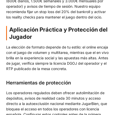
(600€ diarios, 1.500€ semanales y 3.000€ mensuales por
operador) y avisos de tiempo de sesión. Nuestro equipo
recomienda fijar un stop loss del 20% del bankroll y activar
los reality checks para mantener el juego dentro del ocio.
Aplicación Práctica y Protección del
Jugador
La elección de formato depende de tu estilo: el online encaja
con el juego de volumen y multitarea, mientras que el en vivo
brilla en la experiencia social y las apuestas más altas. Antes
de jugar, verifica siempre la licencia DGOJ del operador y el
RTP publicado de la mesa concreta.
Herramientas de protección
Los operadores regulados deben ofrecer autolimitación de
depósitos, avisos de realidad cada 30 minutos y acceso
directo a la autoexclusión nacional mediante JugarBien, que
bloquea el acceso en todos los operadores con licencia
española. Configurar estos controles antes de la primera