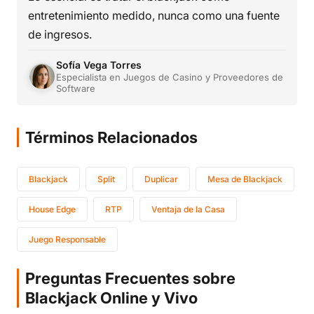
entretenimiento medido, nunca como una fuente
de ingresos.
Sofía Vega Torres
Especialista en Juegos de Casino y Proveedores de
Software
Términos Relacionados
Blackjack
Split
Duplicar
Mesa de Blackjack
House Edge
RTP
Ventaja de la Casa
Juego Responsable
Preguntas Frecuentes sobre
Blackjack Online y Vivo