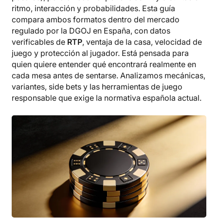
ritmo, interacción y probabilidades. Esta guía
compara ambos formatos dentro del mercado
regulado por la DGOJ en España, con datos
verificables de
RTP
, ventaja de la casa, velocidad de
juego y protección al jugador. Está pensada para
quien quiere entender qué encontrará realmente en
cada mesa antes de sentarse. Analizamos mecánicas,
variantes, side bets y las herramientas de juego
responsable que exige la normativa española actual.