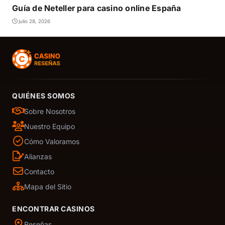
Guía de Neteller para casino online España
julio 28, 2026
QUIÉNES SOMOS
Sobre Nosotros
Nuestro Equipo
Cómo Valoramos
Alianzas
Contacto
Mapa del Sitio
ENCONTRAR CASINOS
Reseñas