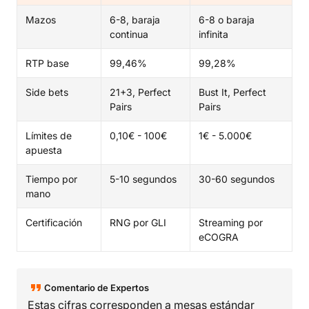
Mazos
6-8, baraja
6-8 o baraja
continua
infinita
RTP base
99,46%
99,28%
Side bets
21+3, Perfect
Bust It, Perfect
Pairs
Pairs
Límites de
0,10€ - 100€
1€ - 5.000€
apuesta
Tiempo por
5-10 segundos
30-60 segundos
mano
Certificación
RNG por GLI
Streaming por
eCOGRA
Comentario de Expertos
Estas cifras corresponden a mesas estándar