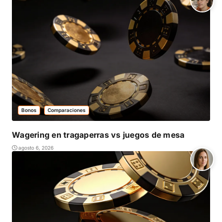
Bonos
Comparaciones
Wagering en tragaperras vs juegos de mesa
agosto 6, 2026