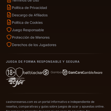
Términos de Uso
Política de Privacidad
Descargo de Afiliados
Política de Cookies
Juego Responsable
Protección de Menores
Derechos de los Jugadores
JUEGA DE FORMA RESPONSABLE Y SEGURA
casinoresenas.com es un portal informativo e independiente de
reseñas, comparativas y guías sobre juegos de azar y apuestas online.