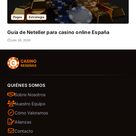
Pagos
Estrategia
Guía de Neteller para casino online España
julio 28, 2026
QUIÉNES SOMOS
Sobre Nosotros
Nuestro Equipo
Cómo Valoramos
Alianzas
Contacto