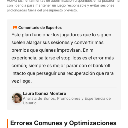
Activa las herramientas de autolimitación disponibles en la plataforma
con licencia para mantener un juego responsable y evitar sesiones
prolongadas fuera del presupuesto previsto.
Comentario de Expertos
Este plan funciona: los jugadores que lo siguen
suelen alargar sus sesiones y convertir más
premios que quienes improvisan. En mi
experiencia, saltarse el stop-loss es el error más
común; siempre es mejor parar con el bankroll
intacto que perseguir una recuperación que rara
vez llega.
Laura Ibáñez Montero
Analista de Bonos, Promociones y Experiencia de
Usuario
Errores Comunes y Optimizaciones