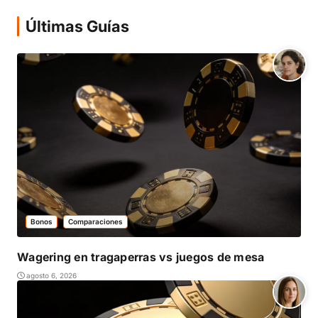
Últimas Guías
Bonos
Comparaciones
Wagering en tragaperras vs juegos de mesa
agosto 6, 2026