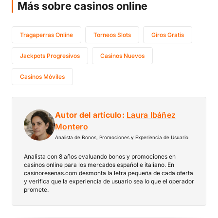
Más sobre casinos online
Tragaperras Online
Torneos Slots
Giros Gratis
Jackpots Progresivos
Casinos Nuevos
Casinos Móviles
Autor del artículo:
Laura Ibáñez
Montero
Analista de Bonos, Promociones y Experiencia de Usuario
Analista con 8 años evaluando bonos y promociones en
casinos online para los mercados español e italiano. En
casinoresenas.com desmonta la letra pequeña de cada oferta
y verifica que la experiencia de usuario sea lo que el operador
promete.