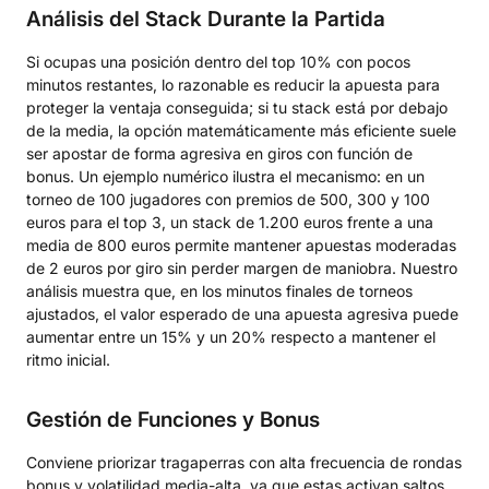
Análisis del Stack Durante la Partida
Si ocupas una posición dentro del top 10% con pocos
minutos restantes, lo razonable es reducir la apuesta para
proteger la ventaja conseguida; si tu stack está por debajo
de la media, la opción matemáticamente más eficiente suele
ser apostar de forma agresiva en giros con función de
bonus. Un ejemplo numérico ilustra el mecanismo: en un
torneo de 100 jugadores con premios de 500, 300 y 100
euros para el top 3, un stack de 1.200 euros frente a una
media de 800 euros permite mantener apuestas moderadas
de 2 euros por giro sin perder margen de maniobra. Nuestro
análisis muestra que, en los minutos finales de torneos
ajustados, el valor esperado de una apuesta agresiva puede
aumentar entre un 15% y un 20% respecto a mantener el
ritmo inicial.
Gestión de Funciones y Bonus
Conviene priorizar tragaperras con alta frecuencia de rondas
bonus y volatilidad media-alta, ya que estas activan saltos