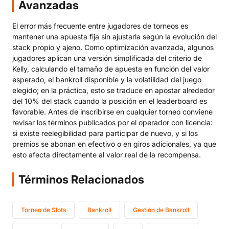
Avanzadas
El error más frecuente entre jugadores de torneos es
mantener una apuesta fija sin ajustarla según la evolución del
stack propio y ajeno. Como optimización avanzada, algunos
jugadores aplican una versión simplificada del criterio de
Kelly, calculando el tamaño de apuesta en función del valor
esperado, el bankroll disponible y la volatilidad del juego
elegido; en la práctica, esto se traduce en apostar alrededor
del 10% del stack cuando la posición en el leaderboard es
favorable. Antes de inscribirse en cualquier torneo conviene
revisar los términos publicados por el operador con licencia:
si existe reelegibilidad para participar de nuevo, y si los
premios se abonan en efectivo o en giros adicionales, ya que
esto afecta directamente al valor real de la recompensa.
Términos Relacionados
Torneo de Slots
Bankroll
Gestión de Bankroll