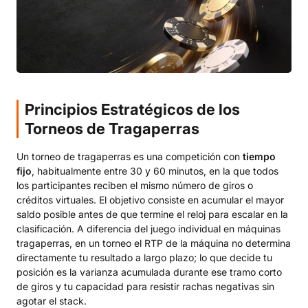
Principios Estratégicos de los
Torneos de Tragaperras
Un torneo de tragaperras es una competición con
tiempo
fijo
, habitualmente entre 30 y 60 minutos, en la que todos
los participantes reciben el mismo número de giros o
créditos virtuales. El objetivo consiste en acumular el mayor
saldo posible antes de que termine el reloj para escalar en la
clasificación. A diferencia del juego individual en máquinas
tragaperras, en un torneo el RTP de la máquina no determina
directamente tu resultado a largo plazo; lo que decide tu
posición es la varianza acumulada durante ese tramo corto
de giros y tu capacidad para resistir rachas negativas sin
agotar el stack.