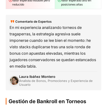
Valor esperado estable pero
Valor esperado alto en
reducido
posiciones altas
Comentario de Expertos
En mi experiencia analizando torneos de
tragaperras, la estrategia agresiva suele
imponerse cuando se lee bien el momento: he
visto stacks duplicarse tras una sola ronda de
bonus con apuestas elevadas, mientras los
jugadores conservadores se quedan estancados
en media tabla.
Laura Ibáñez Montero
Analista de Bonos, Promociones y Experiencia de
Usuario
Gestión de Bankroll en Torneos