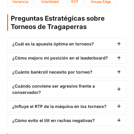
Variancia
Volatilidad
RTP
House Edge
Preguntas Estratégicas sobre
Torneos de Tragaperras
¿Cuál es la apuesta óptima en torneos?
¿Cómo mejoro mi posición en el leaderboard?
¿Cuánto bankroll necesito por torneo?
¿Cuándo conviene ser agresivo frente a
conservador?
¿Influye el RTP de la máquina en los torneos?
¿Cómo evito el tilt en rachas negativas?